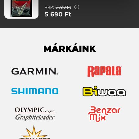
RRP:
5 790 Ft
5 690 Ft
MÁRKÁINK