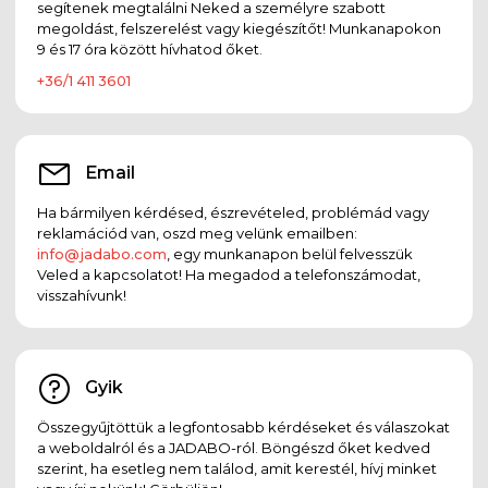
segítenek megtalálni Neked a személyre szabott
megoldást, felszerelést vagy kiegészítőt! Munkanapokon
9 és 17 óra között hívhatod őket.
+36/1 411 3601
Email
Ha bármilyen kérdésed, észrevételed, problémád vagy
reklamációd van, oszd meg velünk emailben:
info@jadabo.com
, egy munkanapon belül felvesszük
Veled a kapcsolatot! Ha megadod a telefonszámodat,
visszahívunk!
Gyik
Összegyűjtöttük a legfontosabb kérdéseket és válaszokat
a weboldalról és a JADABO-ról. Böngészd őket kedved
szerint, ha esetleg nem találod, amit kerestél, hívj minket