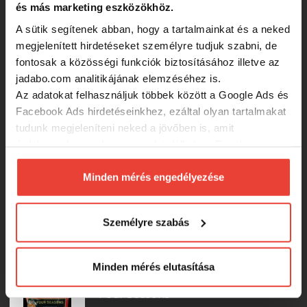
14mm
és más marketing eszközökhöz.
A sütik segítenek abban, hogy a tartalmainkat és a neked
megjelenített hirdetéseket személyre tudjuk szabni, de
6 050 Ft
fontosak a közösségi funkciók biztosításához illetve az
jadabo.com analitikájának elemzéséhez is.
Starbaits Boilies Global Mega Fish
Az adatokat felhasználjuk többek között a Google Ads és
2,5kg 14mm
Facebook Ads hirdetéseinkhez, ezáltal olyan tartalmakat
tudunk megjeleníteni neked a jövőben is, amit
6 050 Ft
érdekesnek vagy hasznosnak találhatsz. Ennek a
biztosításához
arra kérünk, hogy engedd meg
számunkra minden mérés használatát.
Minden mérés engedélyezése
Starbaits Boilies Crayzi Fruit 800g
Természetesen
soha semmilyen formában nem fogunk
20mm
visszaélni ezzel és később bármikor
Személyre szabás
megváltoztathatod a döntésed ezzel kapcsolatban.
5 770 Ft
Előre is köszönjük!
Minden mérés elutasítása
Feedermánia Venom Boilie 20mm
Four Seasons