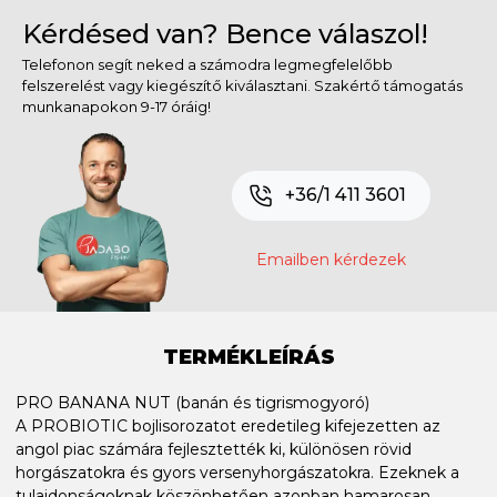
Kérdésed van? Bence válaszol!
Telefonon segít neked a számodra legmegfelelőbb
felszerelést vagy kiegészítő kiválasztani. Szakértő támogatás
munkanapokon 9-17 óráig!
+36/1 411 3601
Emailben kérdezek
TERMÉKLEÍRÁS
PRO BANANA NUT (banán és tigrismogyoró)
A PROBIOTIC bojlisorozatot eredetileg kifejezetten az
angol piac számára fejlesztették ki, különösen rövid
horgászatokra és gyors versenyhorgászatokra. Ezeknek a
tulajdonságoknak köszönhetően azonban hamarosan