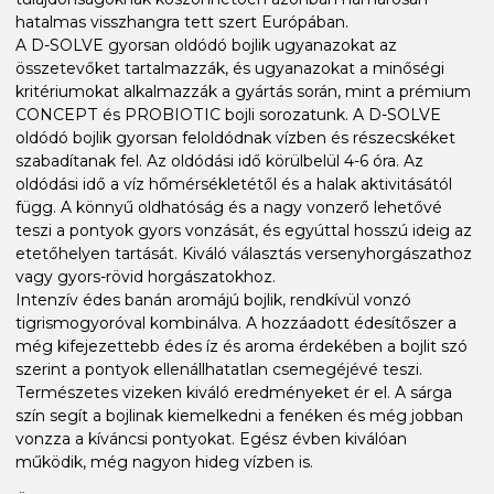
hatalmas visszhangra tett szert Európában.
A D-SOLVE gyorsan oldódó bojlik ugyanazokat az
összetevőket tartalmazzák, és ugyanazokat a minőségi
kritériumokat alkalmazzák a gyártás során, mint a prémium
CONCEPT és PROBIOTIC bojli sorozatunk. A D-SOLVE
oldódó bojlik gyorsan feloldódnak vízben és részecskéket
szabadítanak fel. Az oldódási idő körülbelül 4-6 óra. Az
oldódási idő a víz hőmérsékletétől és a halak aktivitásától
függ. A könnyű oldhatóság és a nagy vonzerő lehetővé
teszi a pontyok gyors vonzását, és egyúttal hosszú ideig az
etetőhelyen tartását. Kiváló választás versenyhorgászathoz
vagy gyors-rövid horgászatokhoz.
Intenzív édes banán aromájú bojlik, rendkívül vonzó
tigrismogyoróval kombinálva. A hozzáadott édesítőszer a
még kifejezettebb édes íz és aroma érdekében a bojlit szó
szerint a pontyok ellenállhatatlan csemegéjévé teszi.
Természetes vizeken kiváló eredményeket ér el. A sárga
szín segít a bojlinak kiemelkedni a fenéken és még jobban
vonzza a kíváncsi pontyokat. Egész évben kiválóan
működik, még nagyon hideg vízben is.