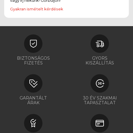
vagy írj nekünk! Görbüljön!
Gyakran ismételt kérdések
BIZTONSÁGOS
GYORS
FIZETÉS
KISZÁLLÍTÁS
GARANTÁLT
30 ÉV SZAKMAI
ÁRAK
TAPASZTALAT