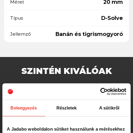
20 mm
Méret
D-Solve
Típus
Banán és tigrismogyoró
Jellemző
SZINTÉN KIVÁLÓAK
Starbaits Boilies Global Whisky Cola
2,5kg 20mm
Beleegyezés
Részletek
A sütikről
6 050 Ft
A Jadabo weboldalon sütiket használunk a mérésekhez
Starbaits Boilies Global Spice 2,5kg