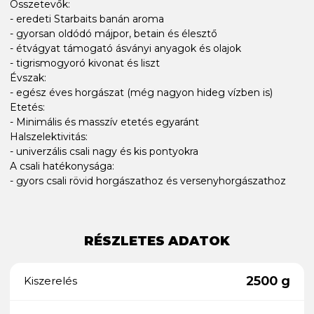
Összetevők:
- eredeti Starbaits banán aroma
- gyorsan oldódó májpor, betain és élesztő
- étvágyat támogató ásványi anyagok és olajok
- tigrismogyoró kivonat és liszt
Évszak:
- egész éves horgászat (még nagyon hideg vízben is)
Etetés:
- Minimális és masszív etetés egyaránt
Halszelektivitás:
- univerzális csali nagy és kis pontyokra
A csali hatékonysága:
- gyors csali rövid horgászathoz és versenyhorgászathoz
RÉSZLETES ADATOK
2500 g
Kiszerelés