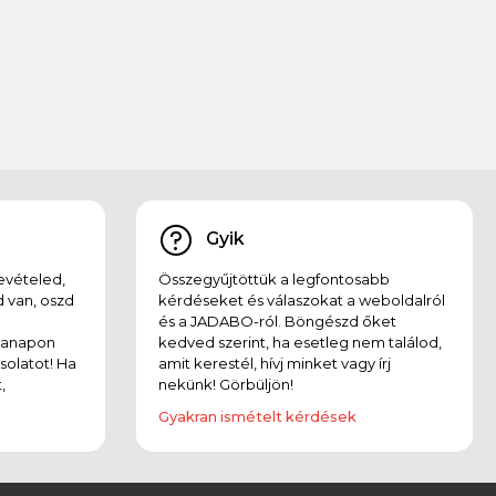
Gyik
evételed,
Összegyűjtöttük a legfontosabb
 van, oszd
kérdéseket és válaszokat a weboldalról
és a JADABO-ról. Böngészd őket
kanapon
kedved szerint, ha esetleg nem találod,
solatot! Ha
amit kerestél, hívj minket vagy írj
,
nekünk! Görbüljön!
Gyakran ismételt kérdések