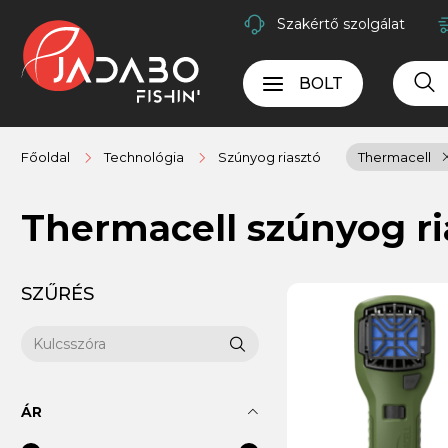
Szakértő szolgálat
BOLT
Főoldal
Technológia
Szúnyog riasztó
Thermacell
Thermacell szúnyog r
SZŰRÉS
ÁR