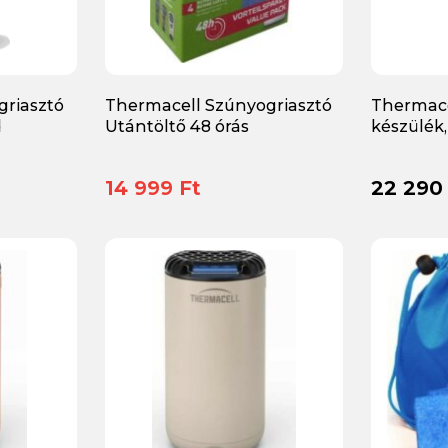
griasztó
Thermacell Szúnyogriasztó
Thermace
d
Utántöltő 48 órás
készülék,
14 999 Ft
22 290