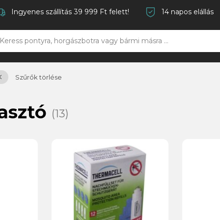
Ingyenes szállítás 39 999 Ft felett!
14 napos elállás
Szűrők törlése
iasztó
(13)