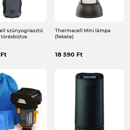
ll szúnyogriasztó
Thermacell Mini lámpa
 törésbiztos
(fekete)
 Ft
18 590 Ft