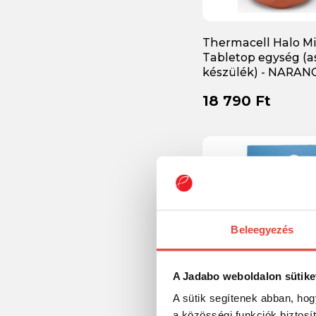
Thermacell Halo Mi
Tabletop egység (as
készülék) - NARA
szúnyogriasztó
18 790 Ft
Beleegyezés
A Jadabo weboldalon sütike
A sütik segítenek abban, hog
a közösségi funkciók biztosí