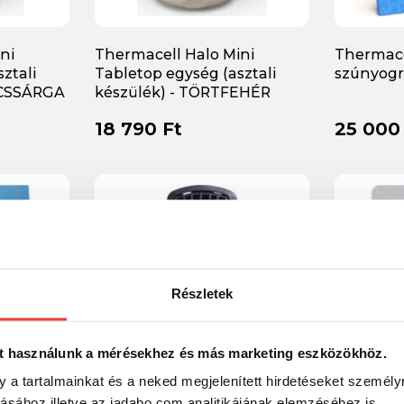
ni
Thermacell Halo Mini
Thermacel
ztali
Tabletop egység (asztali
szúnyogr
NCSSÁRGA
készülék) - TÖRTFEHÉR
18 790 Ft
25 000
Részletek
t használunk a mérésekhez és más marketing eszközökhöz.
y a tartalmainkat és a neked megjelenített hirdetéseket személy
tásához illetve az jadabo.com analitikájának elemzéséhez is.