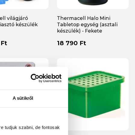
l világjáró
Thermacell Halo Mini
iasztó készülék
Tabletop egység (asztali
készülék) - Fekete
szúnyogriasztó
 Ft
18 790 Ft
A sütikről
re tudjuk szabni, de fontosak