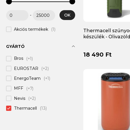
OK
-
Akciós termékek
(1)
Thermacell szúnyo
készülék - Olivazöl
GYÁRTÓ
18 490 Ft
Bros
(+1)
EUROSTAR
(+2)
EnergoTeam
(+1)
MFF
(+7)
Nevis
(+2)
Thermacell
(13)