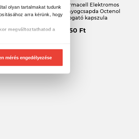
ll M-48
Thermacell Elektromos
tal olyan tartalmakat tudunk
r "világjáró" 48
szúnyogcsapda Octenol
tosításához
arra kérünk, hogy
töltő lapka
csalogató kapszula
t
4 450 Ft
kor megváltoztathatod a
en mérés engedélyezése