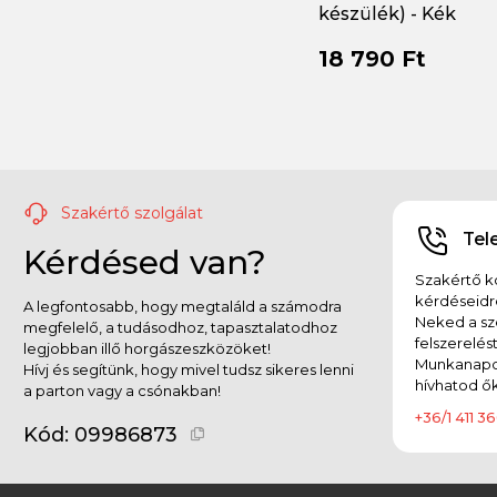
készülék) - Kék
18 790 Ft
Szakértő szolgálat
Tel
Kérdésed van?
Szakértő ko
kérdéseidr
A legfontosabb, hogy megtaláld a számodra
Neked a sz
megfelelő, a tudásodhoz, tapasztalatodhoz
felszerelés
legjobban illő horgászeszközöket!
Munkanapok
Hívj és segítünk, hogy mivel tudsz sikeres lenni
hívhatod ők
a parton vagy a csónakban!
+36/1 411 36
Kód:
09986873