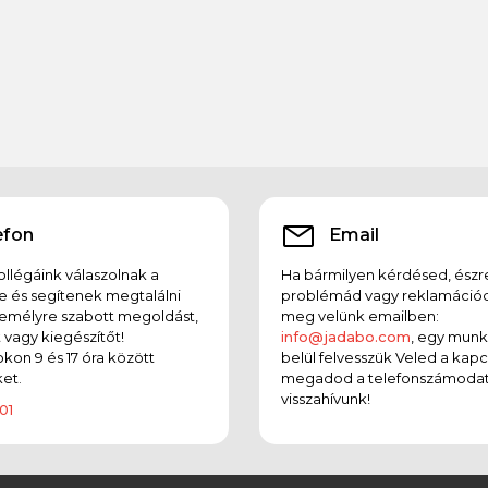
efon
Email
llégáink válaszolnak a
Ha bármilyen kérdésed, észr
e és segítenek megtalálni
problémád vagy reklamációd
emélyre szabott megoldást,
meg velünk emailben:
t vagy kiegészítőt!
info@jadabo.com
, egy mun
on 9 és 17 óra között
belül felvesszük Veled a kapc
et.
megadod a telefonszámodat
visszahívunk!
01