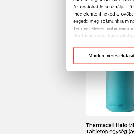
Thermacell - Butá
Az adatokat felhasználjuk tö
Utántöltő Patron 4
megjeleníteni neked a jövőbe
engedd meg számunkra mind
9 050 Ft
Természetesen
soha semmil
döntésed ezzel kapcsolatb
Előre is köszönjük!
Minden mérés elutasí
Thermacell Halo Mi
Tabletop egység (as