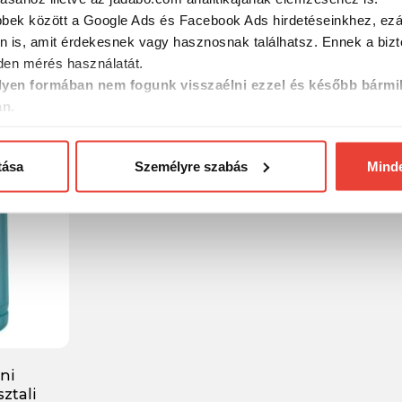
ngáz
Thermacell szúnyogriasztó
Thermace
bbek között a Google Ads és Facebook Ads hirdetéseinkhez, ezál
 db
készülék - Fekete
Backpacke
n is, amit érdekesnek vagy hasznosnak találhatsz. Ennek a biz
órás után
en mérés használatát.
18 490 Ft
9 750 F
yen formában nem fogunk visszaélni ezzel és később bármi
an.
tása
Személyre szabás
Mind
ni
ztali