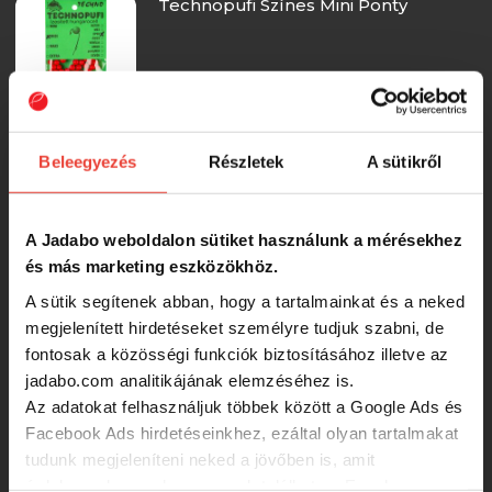
Technopufi Színes Mini Ponty
320 Ft
Technopufi Színes Mini
Beleegyezés
Részletek
A sütikről
Csemegekukorica
A Jadabo weboldalon sütiket használunk a mérésekhez
320 Ft
és más marketing eszközökhöz.
A sütik segítenek abban, hogy a tartalmainkat és a neked
Technopufi Színes Mini Multivitamin
megjelenített hirdetéseket személyre tudjuk szabni, de
fontosak a közösségi funkciók biztosításához illetve az
jadabo.com analitikájának elemzéséhez is.
320 Ft
Az adatokat felhasználjuk többek között a Google Ads és
Facebook Ads hirdetéseinkhez, ezáltal olyan tartalmakat
tudunk megjeleníteni neked a jövőben is, amit
Technopufi Szines Mini Ánizs
érdekesnek vagy hasznosnak találhatsz. Ennek a