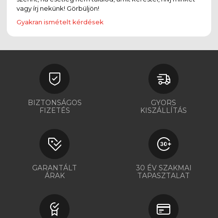
vagy írj nekünk! Görbüljön!
Gyakran ismételt kérdések
BIZTONSÁGOS
GYORS
FIZETÉS
KISZÁLLÍTÁS
GARANTÁLT
30 ÉV SZAKMAI
ÁRAK
TAPASZTALAT