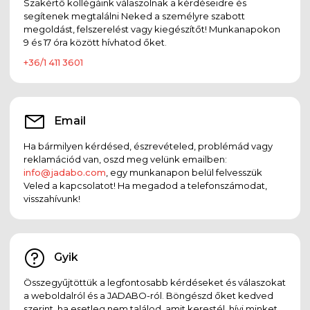
Szakértő kollégáink válaszolnak a kérdéseidre és
segítenek megtalálni Neked a személyre szabott
megoldást, felszerelést vagy kiegészítőt! Munkanapokon
9 és 17 óra között hívhatod őket.
+36/1 411 3601
Email
Ha bármilyen kérdésed, észrevételed, problémád vagy
reklamációd van, oszd meg velünk emailben:
info@jadabo.com
, egy munkanapon belül felvesszük
Veled a kapcsolatot! Ha megadod a telefonszámodat,
visszahívunk!
Gyik
Összegyűjtöttük a legfontosabb kérdéseket és válaszokat
a weboldalról és a JADABO-ról. Böngészd őket kedved
szerint, ha esetleg nem találod, amit kerestél, hívj minket