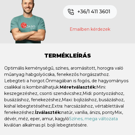
+36/1 411 3601
Emailben kérdezek
TERMÉKLEÍRÁS
Optimális keménységű, színes, aromásított, horogra való
műanyag habgolyócska, fenekezős horgászathoz.
Lebegteti a horgot.Önmagában is fogós, de hagyományos
csalikkal is kombinálhatjuk.
Méretválaszték:
Mini:
keszegezéshez, csonti szendvicshez,Midi: pontyozáshoz,
busázáshoz, fenekezéshez,Maxi: bojlizáshoz, busázáshoz,
kishal lebegtetéséhez,Extra: harcsázáshoz, vértablettával
fenekezéshez.
Ízválaszték:
natúr, vanília, ánizs, pontyMix,
dévér, méz, eper, amur, kagyló
Színes, mega változata
kiválóan alkalmas pl. bojli lebegtetésére.