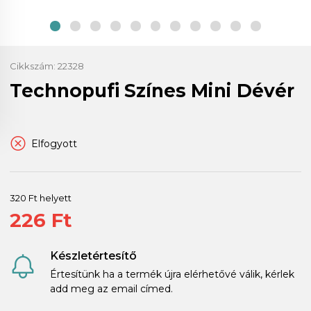
Cikkszám:
22328
Technopufi Színes Mini Dévér
Elfogyott
320 Ft helyett
226 Ft
Készletértesítő
Értesítünk ha a termék újra elérhetővé válik, kérlek
add meg az email címed.