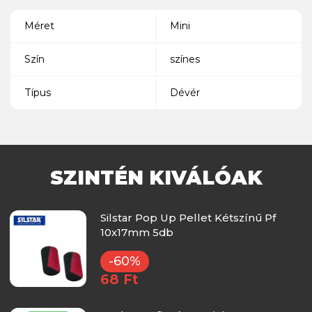
Méret
Mini
Szín
színes
Típus
Dévér
SZINTÉN KIVÁLÓAK
Silstar Pop Up Pellet Kétszínű Pf
10x17mm 5db
-60%
68 Ft