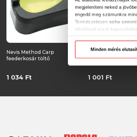
megjeleníteni neked a jövőbe
engedd meg számunkra mind
Természetesen
soha semmil
döntésed ezzel kapcsolatb
Előre is köszönjük!
Minden mérés elutasí
Nevis Method Carp
Nevis Method Flat 
feederkosár töltő
kosár töltő XL
1 034 Ft
1 001 Ft