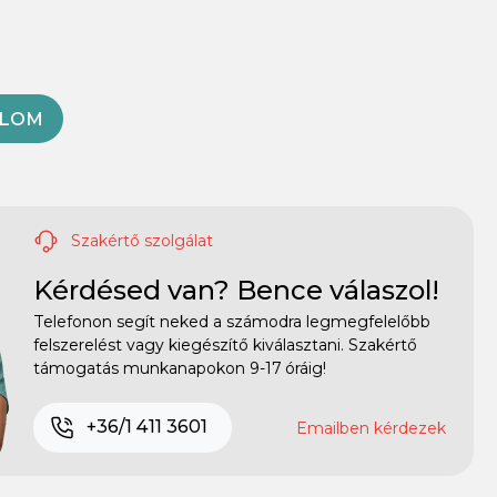
OLOM
Szakértő szolgálat
Kérdésed van? Bence válaszol!
Telefonon segít neked a számodra legmegfelelőbb
felszerelést vagy kiegészítő kiválasztani. Szakértő
támogatás munkanapokon 9-17 óráig!
+36/1 411 3601
Emailben kérdezek