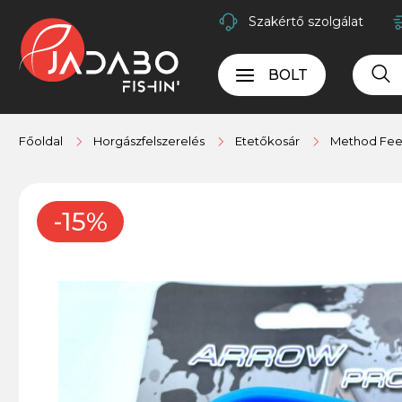
Szakértő szolgálat
BOLT
Főoldal
Horgászfelszerelés
Etetőkosár
Method Fee
-15%