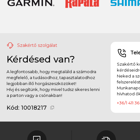
Szakértő szolgálat
Tel
Kérdésed van?
Szakértő ko
kérdéseidr
A legfontosabb, hogy megtaláld a számodra
Neked a sz
megfelelő, a tudásodhoz, tapasztalatodhoz
felszerelés
legjobban illő horgászeszközöket!
Munkanapok
Hívj és segítünk, hogy mivel tudsz sikeres lenni
hívhatod ők
a parton vagy a csónakban!
+36/1 411 36
Kód:
10018217