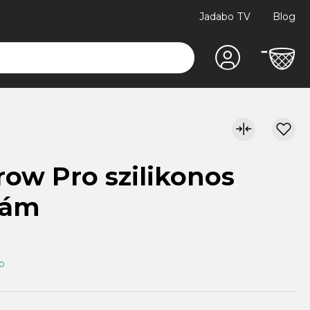
Jadabo TV
Blog
row Pro szilikonos
zám
ap