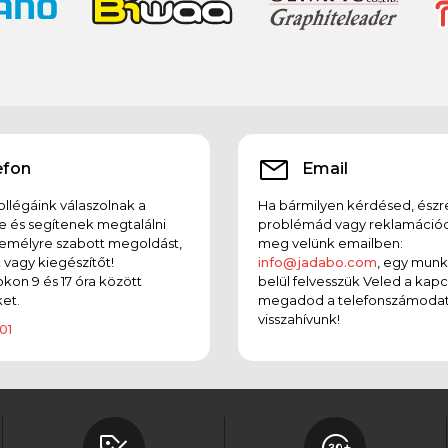
efon
Email
llégáink válaszolnak a
Ha bármilyen kérdésed, észr
e és segítenek megtalálni
problémád vagy reklamációd
emélyre szabott megoldást,
meg velünk emailben:
t vagy kiegészítőt!
info@jadabo.com
, egy mun
on 9 és 17 óra között
belül felvesszük Veled a kapc
et.
megadod a telefonszámodat
visszahívunk!
01