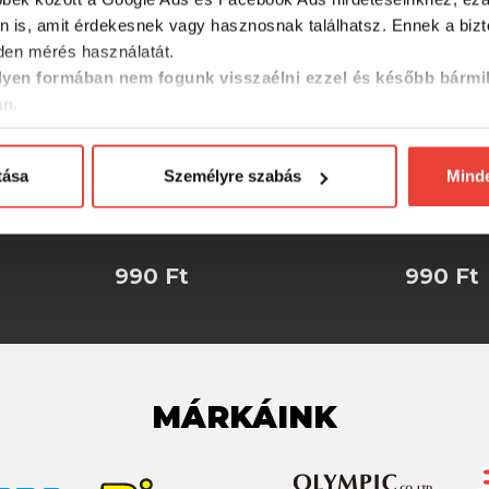
n is, amit érdekesnek vagy hasznosnak találhatsz. Ennek a biz
en mérés használatát.
yen formában nem fogunk visszaélni ezzel és később bármi
an.
tása
Személyre szabás
Mind
Feeder
Forma Method Flat Pro Carp
Carp Expe
Expert Nyomógombos
Töltőfor
990 Ft
990 Ft
MÁRKÁINK