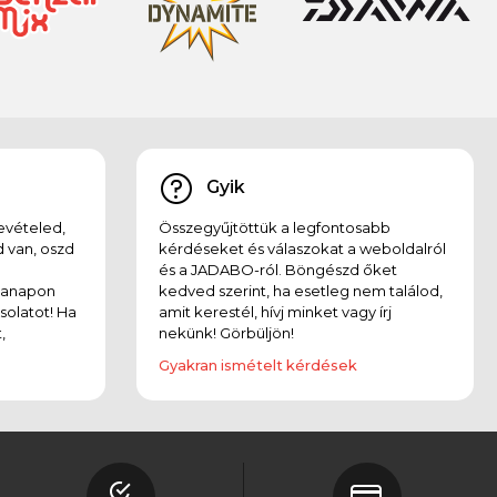
Gyik
evételed,
Összegyűjtöttük a legfontosabb
 van, oszd
kérdéseket és válaszokat a weboldalról
és a JADABO-ról. Böngészd őket
kanapon
kedved szerint, ha esetleg nem találod,
solatot! Ha
amit kerestél, hívj minket vagy írj
,
nekünk! Görbüljön!
Gyakran ismételt kérdések