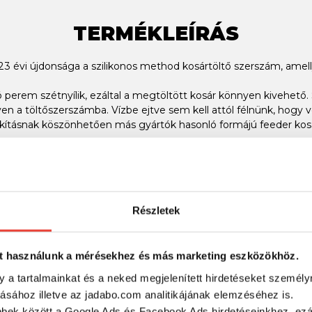
TERMÉKLEÍRÁS
évi újdonsága a szilikonos method kosártöltő szerszám, amell
perem szétnyílik, ezáltal a megtöltött kosár könnyen kivehető. 
 a töltőszerszámba. Vízbe ejtve sem kell attól félnünk, hogy veh
akításnak köszönhetően más gyártók hasonló formájú feeder kosar
SZINTÉN KIVÁLÓAK
Részletek
t használunk a mérésekhez és más marketing eszközökhöz.
y a tartalmainkat és a neked megjelenített hirdetéseket személy
tásához illetve az jadabo.com analitikájának elemzéséhez is.
bbek között a Google Ads és Facebook Ads hirdetéseinkhez, ezál