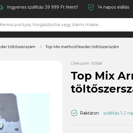
Ingyenes szállítás 39 999 Ft felett!
14 napos elállás
der töltőszerszám
Top Mix method feeder töltőszerszám
Cikkszám:
10568
Top Mix Ar
töltőszers
Raktáron
szállítás 1-2 n