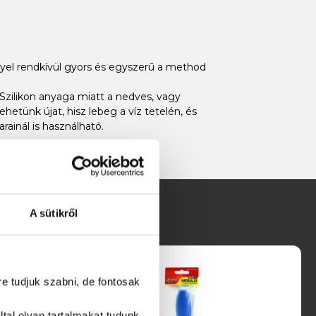
yel rendkívül gyors és egyszerű a method
Szilikon anyaga miatt a nedves, vagy
etünk újat, hisz lebeg a víz tetelén, és
ainál is használható.
A sütikről
re tudjuk szabni, de fontosak
tal olyan tartalmakat tudunk