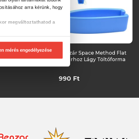
tosításához
arra kérünk, hogy
kor megváltoztathatod a
en mérés engedélyezése
rt Giant Szilikon
Benzár Space Method Flat
ma
Kosárhoz Lágy Töltőforma
990 Ft