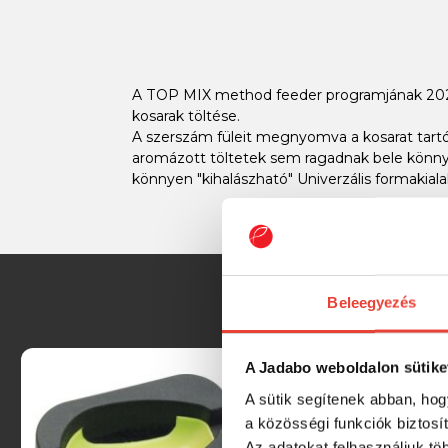
A TOP MIX method feeder programjának 2023 
kosarak töltése.
A szerszám füleit megnyomva a kosarat tartó 
aromázott töltetek sem ragadnak bele könnyen
könnyen "kihalászható" Univerzális formakial
Beleegyezés
A Jadabo weboldalon sütike
A sütik segítenek abban, hog
a közösségi funkciók biztosí
Az adatokat felhasználjuk tö