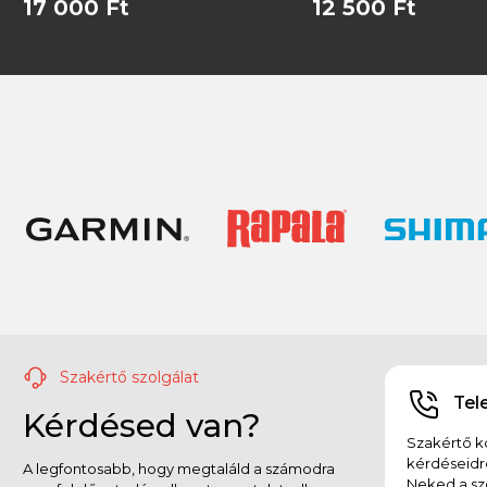
17 000 Ft
12 500 Ft
Szakértő szolgálat
Tel
Kérdésed van?
Szakértő ko
kérdéseidr
A legfontosabb, hogy megtaláld a számodra
Neked a sz