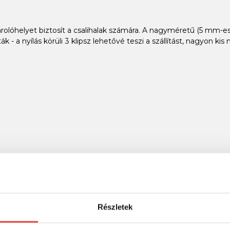
rolóhelyet biztosít a csalihalak számára. A nagyméretű (5 mm-e
lták - a nyílás körüli 3 klipsz lehetővé teszi a szállítást, nagyon 
 Klipszes zárórendszer a szállításhoz Integrált úszógyűrű Száll
Részletek