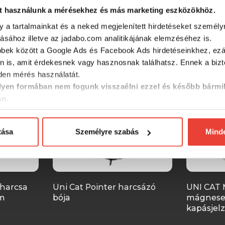
t használunk a mérésekhez és más marketing eszközökhöz.
SZINTÉN KIVÁLÓAK
y a tartalmainkat és a neked megjelenített hirdetéseket személy
tásához illetve az jadabo.com analitikájának elemzéséhez is.
bbek között a Google Ads és Facebook Ads hirdetéseinkhez, ezál
n is, amit érdekesnek vagy hasznosnak találhatsz. Ennek a biz
en mérés használatát.
yen formában nem fogunk visszaélni ezzel és később bármi
an.
tása
Személyre szabás
Mind
 harcsa
Uni Cat Pointer harcsázó
UNI CAT 
cm
bója
mágnese
kapásjelz