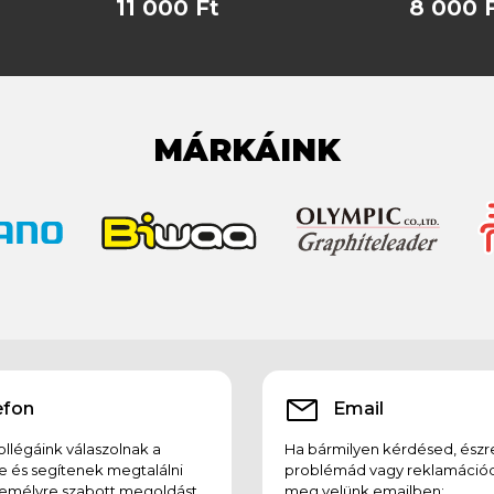
11 000 Ft
8 000 
MÁRKÁINK
efon
Email
llégáink válaszolnak a
Ha bármilyen kérdésed, észr
e és segítenek megtalálni
problémád vagy reklamációd
emélyre szabott megoldást,
meg velünk emailben: