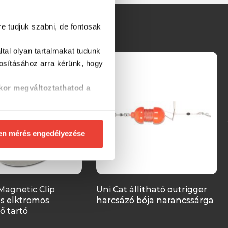
re tudjuk szabni, de fontosak
tal olyan tartalmakat tudunk
tosításához
arra kérünk, hogy
kor megváltoztathatod a
en mérés engedélyezése
Magnetic Clip
Uni Cat állítható outrigger
s elktromos
harcsázó bója narancssárga
ő tartó