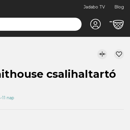
Jadabo TV
Blog
ithouse csalihaltartó
8-11 nap