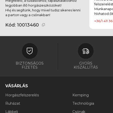
megfelelő, a tudásodhoz, tapasztalatodhoz
felszerelés
legjobban illő horgászeszközöket!
Munkanapok
Hívj és segítünk, hogy mivel tudsz sikeres lenni
hívhatod ők
a parton vagy a csónakban!
+36/1 411 36
Kód:
10013460
BIZTONSÁGOS
GYORS
FIZETÉS
KISZÁLLÍTÁS
VÁSÁRLÁS
Horgászfelszerelés
Kemping
Ruházat
Technológia
Lábbeli
Csónak