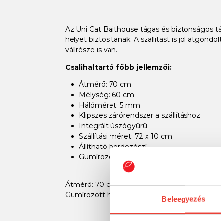
Az Uni Cat Baithouse tágas és biztonságos tá
helyet biztosítanak. A szállítást is jól átgondo
vállrésze is van.
Csalihaltartó főbb jellemzői:
Átmérő: 70 cm
Mélység: 60 cm
Hálóméret: 5 mm
Klipszes zárórendszer a szállításhoz
Integrált úszógyűrű
Szállítási méret: 72 x 10 cm
Állítható hordozószíj
Gumírozott háló
Átmérő: 70 cm Mélység: 60 cm Hálóméret: 5 mm
Gumírozott háló
Beleegyezés