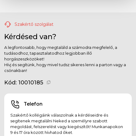
Szakértő szolgálat
Kérdésed van?
A legfontosabb, hogy megtaláld a számodra megfelelő, a
tudásodhoz, tapasztalatodhoz legjobban illő
horgászeszközöket!
Hívj és segítünk, hogy mivel tudsz sikeres lenni a parton vagy a
csónakban!
Kód:
10010185
Telefon
Szakértő kollégáink válaszolnak a kérdéseidre és
segítenek megtalálni Neked a személyre szabott
megoldást, felszerelést vagy kiegészítőt! Munkanapokon
9 és 17 óra között hívhatod őket.