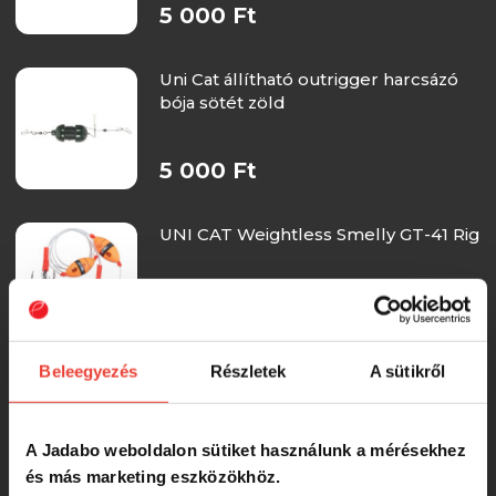
5 000 Ft
Uni Cat állítható outrigger harcsázó
bója sötét zöld
5 000 Ft
UNI CAT Weightless Smelly GT-41 Rig
5 000 Ft
Beleegyezés
Részletek
A sütikről
UNI CAT Weightless Smelly Gripper
Rig
A Jadabo weboldalon sütiket használunk a mérésekhez
és más marketing eszközökhöz.
5 000 Ft