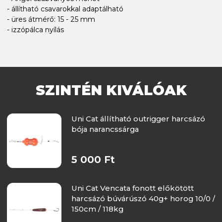
- állítható csavarokkal adaptálható
- üres átmérő: 15 - 25 mm
- izzópálca nyílás
SZINTÉN KIVÁLÓAK
Uni Cat állítható outrigger harcsázó
bója narancssárga
5 000 Ft
Uni Cat Vencata fonott előkötött
harcsázó búvárúszó 40g+ horog 10/0 /
150cm / 118kg