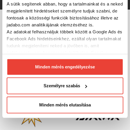
A sütik segítenek abban, hogy a tartalmainkat és a neked
megjelenített hirdetéseket személyre tudjuk szabni, de
fontosak a közösségi funkciók biztosításához illetve az
jadabo.com analitikájának elemzéséhez is.
MÁRKÁINK
Az adatokat felhasználjuk többek között a Google Ads és
Facebook Ads hirdetéseinkhez, ezáltal olyan tartalmakat
tudunk megjeleníteni neked a jövőben is, amit
érdekesnek vagy hasznosnak találhatsz. Ennek a
biztosításához
arra kérünk, hogy engedd meg
számunkra minden mérés használatát.
Minden mérés engedélyezése
Természetesen
soha semmilyen formában nem fogunk
visszaélni ezzel és később bármikor
Személyre szabás
megváltoztathatod a döntésed ezzel kapcsolatban.
Előre is köszönjük!
Minden mérés elutasítása