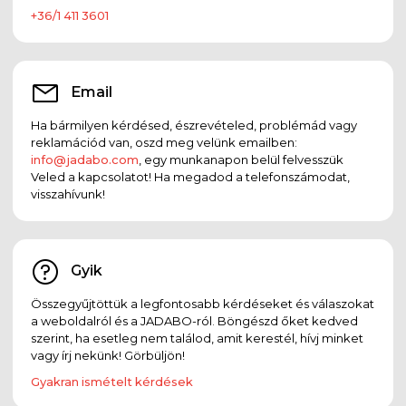
+36/1 411 3601
Email
Ha bármilyen kérdésed, észrevételed, problémád vagy
reklamációd van, oszd meg velünk emailben:
info@jadabo.com
, egy munkanapon belül felvesszük
Veled a kapcsolatot! Ha megadod a telefonszámodat,
visszahívunk!
Gyik
Összegyűjtöttük a legfontosabb kérdéseket és válaszokat
a weboldalról és a JADABO-ról. Böngészd őket kedved
szerint, ha esetleg nem találod, amit kerestél, hívj minket
vagy írj nekünk! Görbüljön!
Gyakran ismételt kérdések