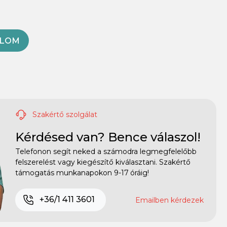
OLOM
Szakértő szolgálat
Kérdésed van? Bence válaszol!
Telefonon segít neked a számodra legmegfelelőbb
felszerelést vagy kiegészítő kiválasztani. Szakértő
támogatás munkanapokon 9-17 óráig!
+36/1 411 3601
Emailben kérdezek