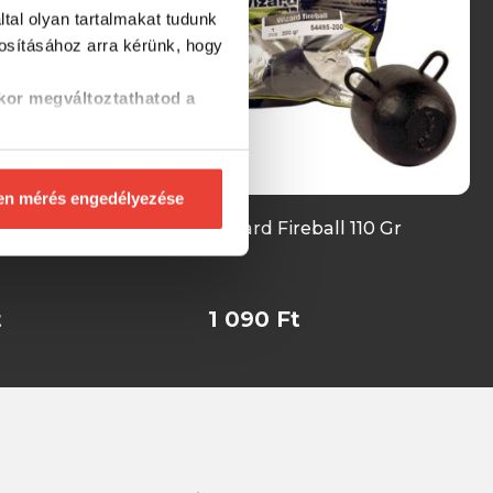
tal olyan tartalmakat tudunk
tosításához
arra kérünk, hogy
kor megváltoztathatod a
en mérés engedélyezése
reball 150 Gr
Wizard Fireball 110 Gr
t
1 090 Ft