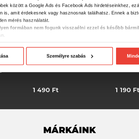
bbek között a Google Ads és Facebook Ads hirdetéseinkhez, ezál
n is, amit érdekesnek vagy hasznosnak találhatsz. Ennek a biz
en mérés használatát.
yen formában nem fogunk visszaélni ezzel és később bármi
an.
tása
Személyre szabás
Mind
ssic
Wizard Fireball 200 Gr
Wizard Fi
c
1 490 Ft
1 190 F
MÁRKÁINK