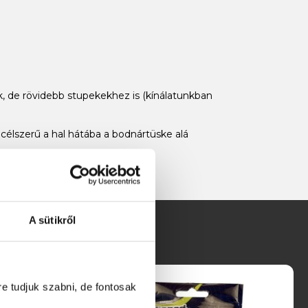
k, de rövidebb stupekekhez is (kínálatunkban
r célszerű a hal hátába a bodnártüske alá
A sütikről
re tudjuk szabni, de fontosak