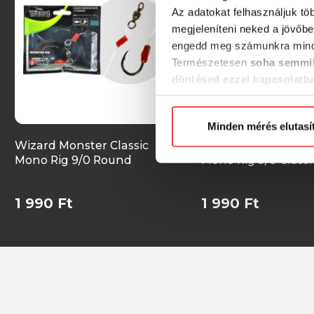
Az adatokat felhasználjuk tö
megjeleníteni neked a jövőbe
engedd meg számunkra mind
Természetesen
soha semmil
döntésed ezzel kapcsolatb
Előre is köszönjük!
Minden mérés elutasí
Wizard Monster Classic
Wizard Monster Cla
Mono Rig 9/0 Round
Mono Rig 9/0 Classi
1 990 Ft
1 990 Ft