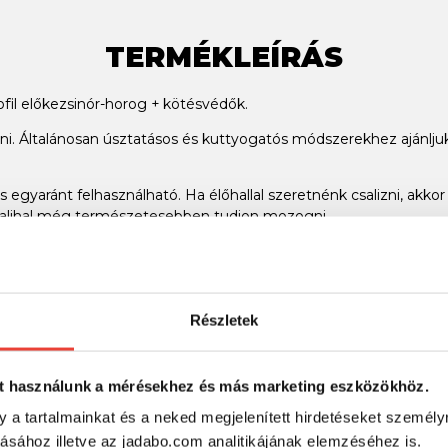
TERMÉKLEÍRÁS
ofil előkezsinór-horog + kötésvédők.
lni. Általánosan úsztatásos és kuttyogatós módszerekhez ajánlju
 is egyaránt felhasználható. Ha élőhallal szeretnénk csalizni, akko
csalihal még természetesebben tudjon mozogni.
Részletek
SZINTÉN KIVÁLÓAK
t használunk a mérésekhez és más marketing eszközökhöz.
y a tartalmainkat és a neked megjelenített hirdetéseket személy
tásához illetve az jadabo.com analitikájának elemzéséhez is.