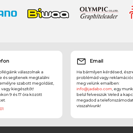
efon
Email
llégáink válaszolnak a
Ha bármilyen kérdésed, észr
e és segítenek megtalálni
problémád vagy reklamációd
emélyre szabott megoldást,
meg velünk emailben:
t vagy kiegészítőt!
info@jadabo.com
, egy mun
on 9 és 17 óra között
belül felvesszük Veled a kapc
et.
megadod a telefonszámodat
visszahívunk!
01