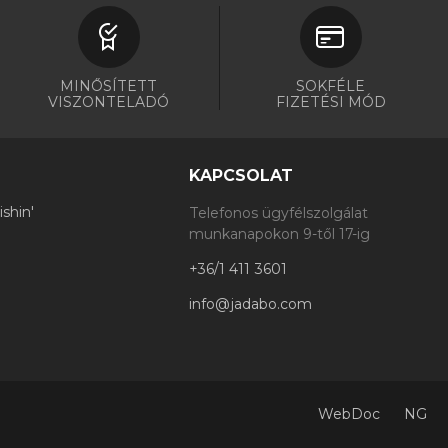
MINŐSÍTETT
SOKFÉLE
VISZONTELADÓ
FIZETÉSI MÓD
KAPCSOLAT
shin'
Telefonos ügyfélszolgálat
munkanapokon 9-től 17-ig
+36/1 411 3601
info@jadabo.com
WebDoc
NG