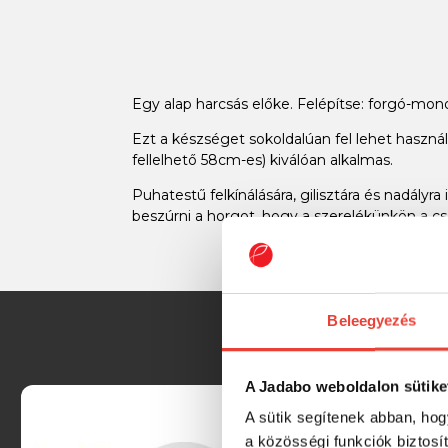
Egy alap harcsás előke. Felépítse: forgó-mon
Ezt a készséget sokoldalúan fel lehet haszná
fellelhető 58cm-es) kiválóan alkalmas.
Puhatestű felkínálására, gilisztára és nadályra
beszúrni a horgot, hogy a szerelékünkön a 
Beleegyezés
A Jadabo weboldalon sütike
A sütik segítenek abban, hog
a közösségi funkciók biztosí