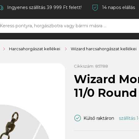
Ingyenes szállítás 39 999 Ft felett!
14 napos elállás
Harcsahorgászat kellékei
Wizard harcsahorgászat kellékei
Cikkszám:
85788
Wizard Mon
11/0 Round
Külső raktáron
szállítás 