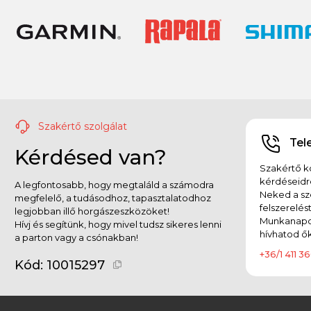
Szakértő szolgálat
Tel
Kérdésed van?
Szakértő ko
kérdéseidr
A legfontosabb, hogy megtaláld a számodra
Neked a sz
megfelelő, a tudásodhoz, tapasztalatodhoz
felszerelés
legjobban illő horgászeszközöket!
Munkanapok
Hívj és segítünk, hogy mivel tudsz sikeres lenni
hívhatod ők
a parton vagy a csónakban!
+36/1 411 36
Kód:
10015297