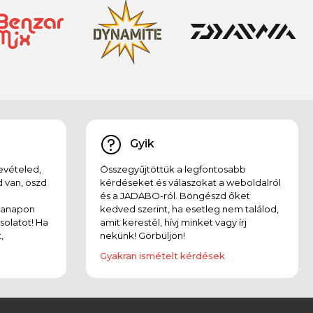
Gyik
evételed,
Összegyűjtöttük a legfontosabb
 van, oszd
kérdéseket és válaszokat a weboldalról
és a JADABO-ról. Böngészd őket
kanapon
kedved szerint, ha esetleg nem találod,
solatot! Ha
amit kerestél, hívj minket vagy írj
,
nekünk! Görbüljön!
Gyakran ismételt kérdések