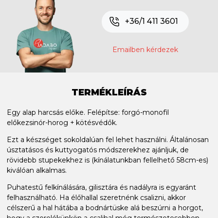
+36/1 411 3601
Emailben kérdezek
TERMÉKLEÍRÁS
Egy alap harcsás előke. Felépítse: forgó-monofil
előkezsinór-horog + kötésvédők.
Ezt a készséget sokoldalúan fel lehet használni. Általánosan
úsztatásos és kuttyogatós módszerekhez ajánljuk, de
rövidebb stupekekhez is (kínálatunkban fellelhető 58cm-es)
kiválóan alkalmas.
Puhatestű felkínálására, gilisztára és nadályra is egyaránt
felhasználható. Ha élőhallal szeretnénk csalizni, akkor
célszerű a hal hátába a bodnártüske alá beszúrni a horgot,
hogy a szerelékünkön a csalihal még természetesebben