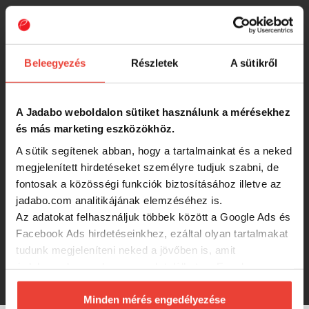
Wizard Fireball 110 Gr
Beleegyezés
Részletek
A sütikről
1 090 Ft
A Jadabo weboldalon sütiket használunk a mérésekhez
Wizard Soft Harcsázó Mono Előke
és más marketing eszközökhöz.
Zsinór 10M 120mm
A sütik segítenek abban, hogy a tartalmainkat és a neked
megjelenített hirdetéseket személyre tudjuk szabni, de
990 Ft
fontosak a közösségi funkciók biztosításához illetve az
jadabo.com analitikájának elemzéséhez is.
Wizard Soft Harcsázó Mono Előke
Az adatokat felhasználjuk többek között a Google Ads és
Zsinór 10M 100mm
Facebook Ads hirdetéseinkhez, ezáltal olyan tartalmakat
tudunk megjeleníteni neked a jövőben is, amit
érdekesnek vagy hasznosnak találhatsz. Ennek a
890 Ft
biztosításához
arra kérünk, hogy engedd meg
számunkra minden mérés használatát.
Minden mérés engedélyezése