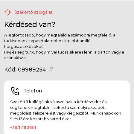
Szakértő szolgálat
Kérdésed van?
A legfontosabb, hogy megtaláld a számodra megfelelő, a
tudásodhoz, tapasztalatodhoz legjobban illő
horgászeszközöket!
Hívj és segítünk, hogy mivel tudsz sikeres lenni a parton vagy a
csónakban!
Kód:
09989254
Telefon
Szakértő kollégáink válaszolnak a kérdéseidre és
segítenek megtalálni Neked a személyre szabott
megoldást, felszerelést vagy kiegészítőt! Munkanapokon
9 és 17 óra között hívhatod őket.
+36/1 411 3601