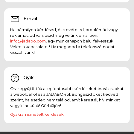
Email
Ha bármilyen kérdésed, észrevételed, problémád vagy
reklamációd van, oszd meg velünk emailben:
info@jadabo.com
, egy munkanapon belül felvesszük
Veled a kapcsolatot! Ha megadod a telefonszámodat,
visszahívunk!
Gyik
Összegyűjtöttük a legfontosabb kérdéseket és válaszokat
a weboldalról és a JADABO-ról. Böngészd őket kedved
szerint, ha esetleg nem találod, amit kerestél, hívj minket
vagy írj nekünk! Görbüljön!
Gyakran ismételt kérdések