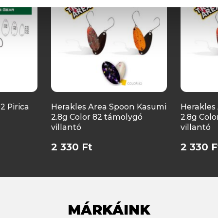
2 Pirica
Herakles Area Spoon Kasumi
Herakles
2.8g Color 82 támolygó
2.8g Col
villantó
villantó
2 330 Ft
2 330 F
MÁRKÁINK