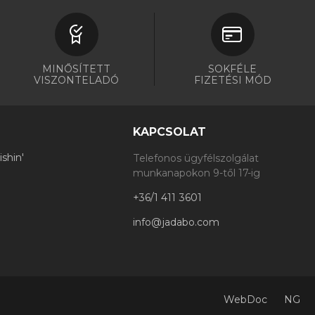
MINŐSÍTETT
SOKFÉLE
VISZONTELADÓ
FIZETÉSI MÓD
KAPCSOLAT
shin'
Telefonos ügyfélszolgálat
munkanapokon 9-től 17-ig
+36/1 411 3601
info@jadabo.com
WebDoc
NG