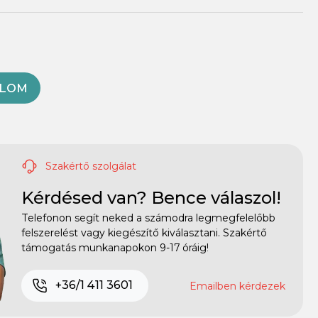
OLOM
Szakértő szolgálat
Kérdésed van? Bence válaszol!
Telefonon segít neked a számodra legmegfelelőbb
felszerelést vagy kiegészítő kiválasztani. Szakértő
támogatás munkanapokon 9-17 óráig!
+36/1 411 3601
Emailben kérdezek