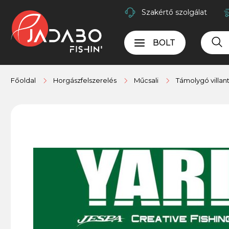
Szakértő szolgálat
BOLT
Főoldal
Horgászfelszerelés
Műcsali
Támolygó villan