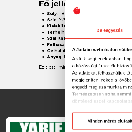
Fő jellemzők:
Súly:
1.8 gramm
Szín:
Y75geen Hololumelume
Kialakítás:
Természetes táplálékot után
Beleegyezés
Terhelhetőség:
Kiemelkedő tartósság
Szállítási méret:
Kompakt, könnyen száll
Felhasználás:
Édesvízi és tengeri horgá
A Jadabo weboldalon sütike
Célhalak:
Sügér, csuka, pisztráng
Anyag:
Minőségi, kopás- és korrózióálló
A sütik segítenek abban, hog
a közösségi funkciók biztosí
Ez a csali minden horgász számára ideális vála
Az adatokat felhasználjuk tö
megjeleníteni neked a jövőbe
engedd meg számunkra mind
Természetesen
soha semmil
döntésed ezzel kapcsolatb
Előre is köszönjük!
Minden mérés elutasí