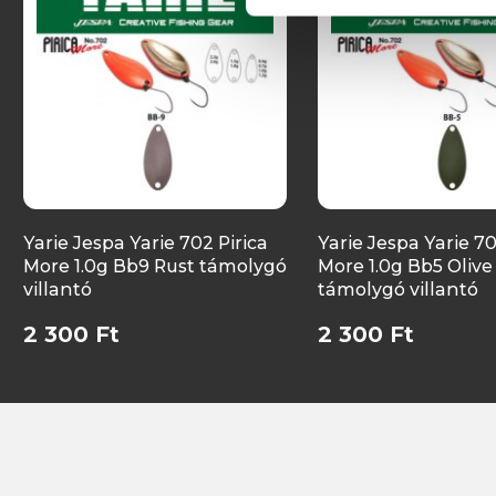
Yarie Jespa Yarie 702 Pirica
Yarie Jespa Yarie 70
More 1.0g Bb9 Rust támolygó
More 1.0g Bb5 Olive
villantó
támolygó villantó
2 300 Ft
2 300 Ft