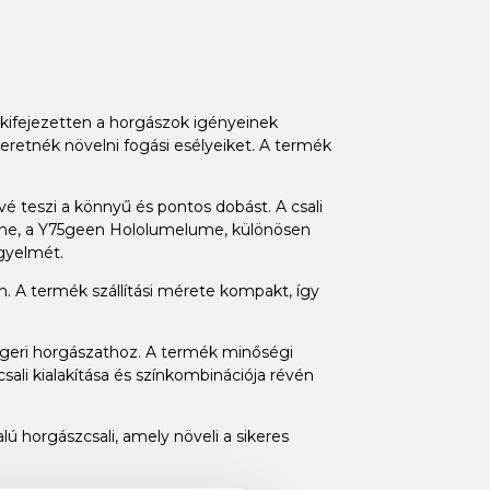
kifejezetten a horgászok igényeinek
zeretnék növelni fogási esélyeiket. A termék
é teszi a könnyű és pontos dobást. A csali
színe, a Y75geen Hololumelume, különösen
gyelmét.
n. A termék szállítási mérete kompakt, így
engeri horgászathoz. A termék minőségi
sali kialakítása és színkombinációja révén
ú horgászcsali, amely növeli a sikeres