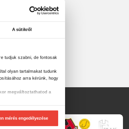
A sütikről
re tudjuk szabni, de fontosak
ot.
tal olyan tartalmakat tudunk
tosításához
arra kérünk, hogy
kor megváltoztathatod a
en mérés engedélyezése