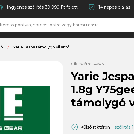
Ingyenes szállítás 39 999 Ft felett!
14 napos elállás
tó
Yarie Jespa támolygó villantó
Cikkszám:
34646
Yarie Jespa
1.8g Y75g
támolygó v
Külső raktáron
szállítás 