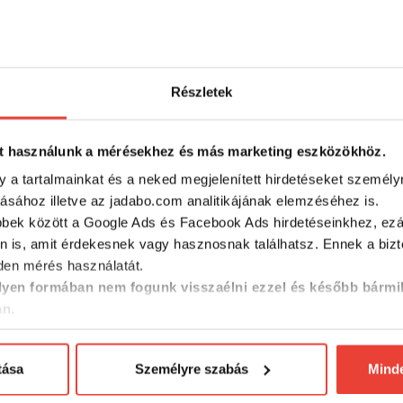
ozó forma
Részletek
ítható
szat
t használunk a mérésekhez és más marketing eszközökhöz.
 anyagok
y a tartalmainkat és a neked megjelenített hirdetéseket személy
tásához illetve az jadabo.com analitikájának elemzéséhez is.
sztás, aki szeretné növelni fogási esélyeit és élvezni a horgászat
bbek között a Google Ads és Facebook Ads hirdetéseinkhez, ezál
n is, amit érdekesnek vagy hasznosnak találhatsz. Ennek a biz
en mérés használatát.
yen formában nem fogunk visszaélni ezzel és később bármi
SZINTÉN KIVÁLÓAK
an.
tása
Személyre szabás
Mind