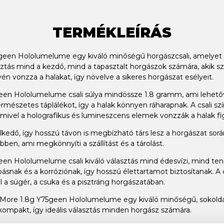
TERMÉKLEÍRÁS
75geen Hololumelume egy kiváló minőségű horgászcsali, amelyet 
álasztás mind a kezdő, mind a tapasztalt horgászok számára, akik s
vén vonzza a halakat, így növelve a sikeres horgászat esélyeit.
geen Hololumelume csali súlya mindössze 1.8 gramm, ami lehetőv
rmészetes táplálékot, így a halak könnyen ráharapnak. A csali 
mivel a holografikus és lumineszcens elemek vonzzák a halak fi
lkedő, így hosszú távon is megbízható társ lesz a horgászat sorá
en, ami megkönnyíti a szállítást és a tárolást.
geen Hololumelume csali kiváló választás mind édesvízi, mind t
ásnak és a korróziónak, így hosszú élettartamot biztosítanak. A c
 a sügér, a csuka és a pisztráng horgászatában.
ca More 1.8g Y75geen Hololumelume egy kiváló minőségű, sokoldal
kompakt, így ideális választás minden horgász számára.