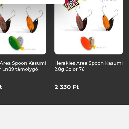
 Area Spoon Kasumi
Herakles Area Spoon Kasumi
or Ln89 támolygó
2.8g Color 76
t
2 330 Ft