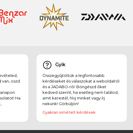
Gyik
evételed,
Összegyűjtöttük a legfontosabb
 van, oszd
kérdéseket és válaszokat a weboldalról
és a JADABO-ról. Böngészd őket
kanapon
kedved szerint, ha esetleg nem találod,
solatot! Ha
amit kerestél, hívj minket vagy írj
,
nekünk! Görbüljön!
Gyakran ismételt kérdések