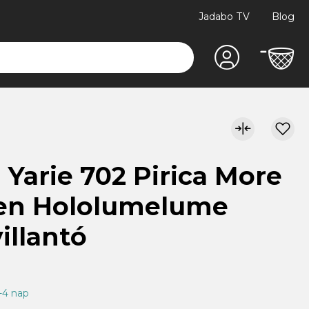
Jadabo TV
Blog
 Yarie 702 Pirica More
een Hololumelume
illantó
1-4 nap