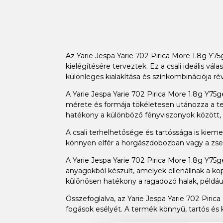
Az Yarie Jespa Yarie 702 Pirica More 1.8g Y
kielégítésére terveztek. Ez a csali ideális v
különleges kialakítása és színkombinációja ré
A Yarie Jespa Yarie 702 Pirica More 1.8g Y75
mérete és formája tökéletesen utánozza a te
hatékony a különböző fényviszonyok között, 
A csali terhelhetősége és tartóssága is kieme
könnyen elfér a horgászdobozban vagy a zsebb
A Yarie Jespa Yarie 702 Pirica More 1.8g Y75
anyagokból készült, amelyek ellenállnak a kop
különösen hatékony a ragadozó halak, például
Összefoglalva, az Yarie Jespa Yarie 702 Piri
fogások esélyét. A termék könnyű, tartós és 