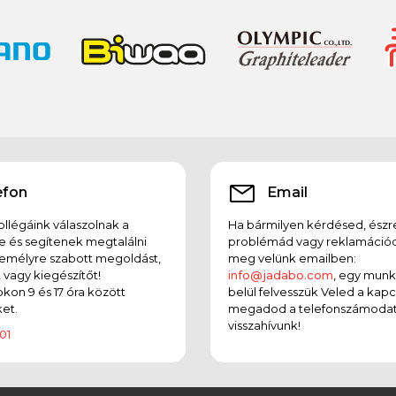
efon
Email
llégáink válaszolnak a
Ha bármilyen kérdésed, észr
e és segítenek megtalálni
problémád vagy reklamációd
emélyre szabott megoldást,
meg velünk emailben:
t vagy kiegészítőt!
info@jadabo.com
, egy mun
on 9 és 17 óra között
belül felvesszük Veled a kapc
et.
megadod a telefonszámodat
visszahívunk!
01