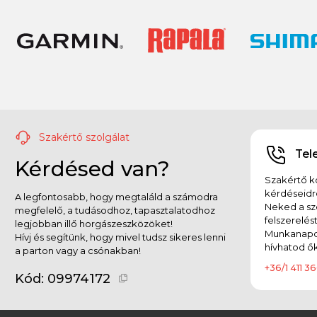
Szakértő szolgálat
Tel
Kérdésed van?
Szakértő ko
kérdéseidr
A legfontosabb, hogy megtaláld a számodra
Neked a sz
megfelelő, a tudásodhoz, tapasztalatodhoz
felszerelés
legjobban illő horgászeszközöket!
Munkanapok
Hívj és segítünk, hogy mivel tudsz sikeres lenni
hívhatod ők
a parton vagy a csónakban!
+36/1 411 36
Kód:
09974172