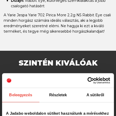
Dizájn:
Rabbit Eye, különleges szemkialakítás a jobb
csalogató hatásért
A Yarie Jespa Yarie 702 Pirica More 2.2g N5 Rabbit Eye csali
minden horgász számára ideális választás, aki a legjobb
eredményeket szeretné elérni. Ne hagyja ki ezt a kiváló
terméket, és tegye még sikeresebbé horgászkalandjait!
SZINTÉN KIVÁLÓAK
Yarie Jespa Yarie 702 Pirica More 1.0g
Bb9 Rust támolygó villantó
Beleegyezés
Részletek
A sütikről
2 300 Ft
A Jadabo weboldalon sütiket használunk a mérésekhez
Yarie Jespa Yarie 702 Pirica More 1.0g