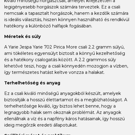
kiváló minőségű horgászcsali, amelyet kifejezetten a
legigényesebb horgászok számára terveztek. Ez a csali
nemcsak a tapasztalt horgászok, hanem a kezdők számára
is ideális választás, hiszen könnyen használható és rendkívül
hatékony a különböző halfajok fogásában.
Méretek és súly
A Yarie Jespa Yarie 702 Pirica More csali 2.2 gramm súlyú,
ami tökéletes egyensúlyt biztosít a könnyű kezelhetőség
és a hatékony csalogatás között. A 2.2 grammos súly
lehetővé teszi, hogy a csali könnyedén mozogjon a vízben,
így természetes hatást keltve vonzza a halakat.
Terhelhetőség és anyag
Ez a csali kiváló minőségű anyagokból készült, amelyek
biztosítják a hosszú élettartamot és a megbízhatóságot. A
terhelhetősége kiváló, így biztos lehet benne, hogy a
legnagyobb halak sem okoznak problémát. Az anyagok
ellenállnak a víz és a napfény káros hatásainak, így hosszú
ideig megőrzik eredeti állapotukat.