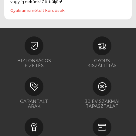
vagy írj nekünk! Görbüljön!
Gyakran ismételt kérdések
BIZTONSÁGOS
GYORS
FIZETÉS
KISZÁLLÍTÁS
GARANTÁLT
30 ÉV SZAKMAI
ÁRAK
TAPASZTALAT