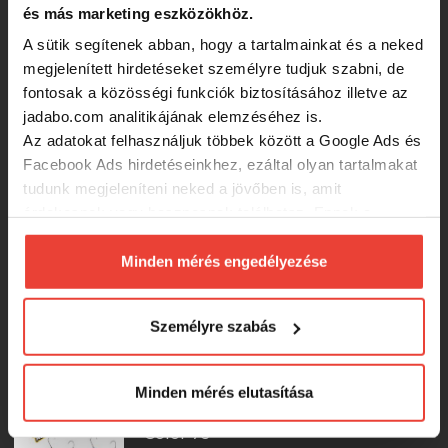
Bb5 Olive támolygó villantó
és más marketing eszközökhöz.
A sütik segítenek abban, hogy a tartalmainkat és a neked
megjelenített hirdetéseket személyre tudjuk szabni, de
2 300 Ft
fontosak a közösségi funkciók biztosításához illetve az
jadabo.com analitikájának elemzéséhez is.
Herakles Area Spoon Kasumi 2.8g
Az adatokat felhasználjuk többek között a Google Ads és
Color 82 támolygó villantó
Facebook Ads hirdetéseinkhez, ezáltal olyan tartalmakat
tudunk megjeleníteni neked a jövőben is, amit
2 330 Ft
érdekesnek vagy hasznosnak találhatsz. Ennek a
biztosításához
arra kérünk, hogy engedd meg
számunkra minden mérés használatát.
Minden mérés engedélyezése
Herakles Area Spoon Kasumi 2.8g
Természetesen
soha semmilyen formában nem fogunk
Color Ln89 támolygó villantó
visszaélni ezzel és később bármikor
Személyre szabás
megváltoztathatod a döntésed ezzel kapcsolatban.
2 330 Ft
Előre is köszönjük!
Minden mérés elutasítása
Herakles Area Spoon Kasumi 2.8g
Color 76