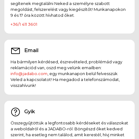
segítenek megtalálni Neked a személyre szabott
megoldást, felszerelést vagy kiegészítőt! Munkanapokon
9 és 17 óra között hívhatod őket.
+36/1 411 3601
Email
Ha bármilyen kérdésed, észrevételed, problémád vagy
reklamációd van, oszd meg velünk emailben:
info@jadabo.com
, egy munkanapon belül felvesszük
Veled a kapcsolatot! Ha megadod a telefonszámodat,
visszahívunk!
Gyik
Összegyűjtöttük a legfontosabb kérdéseket és válaszokat
a weboldalról és a JADABO-ról. Böngészd őket kedved
szerint, ha esetleg nem találod, amit kerestél, hívj minket