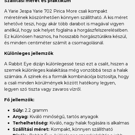
Szállítási méret és praktikum
A Yarie Jespa Yarie 702 Pirica More csali kompakt
méretének köszönhetően könnyen szállítható. A kis méret
lehetővé teszi, hogy akár több darabot is magával vigyen
anélkül, hogy sok helyet foglalna a horgászfelszerelésében.
Ez különösen hasznos, ha hosszabb horgásztúrákra készül,
és minden centiméter számít a csomagolásnál.
Különleges jellemzők
A Rabbit Eye dizájn különlegessé teszi ezt a csalit, hiszen a
szemek különleges kialakítása még vonzóbbá teszi a halak
számára. A színek és a formák kombinációja biztosítja, hogy
a csali minden körülmények között hatékony legyen,
legyen szó tiszta vagy zavaros vízről.
Fő jellemzők:
Súly:
2.2 gramm
Anyag:
Kiváló minőségű, tartós anyagok
Terhelhetőség:
Kiváló, nagy halak fogására is alkalmas
Szállítási méret:
Kompakt, könnyen szállítható