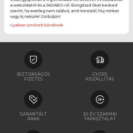
a weboldalról és a JADABO-ról. Böngészd őket kedved
szerint, ha esetleg nem találod, amit kerestél, hívj minket
vagy írj nekünk! Görbüljön!
Gyakran ismételt kérdések
BIZTONSÁGOS
GYORS
FIZETÉS
KISZÁLLÍTÁS
GARANTÁLT
30 ÉV SZAKMAI
ÁRAK
TAPASZTALAT