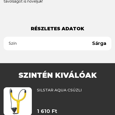
távolságot is növeljük!
RÉSZLETES ADATOK
Sárga
Szín
SZINTÉN KIVÁLÓAK
SILSTAR AQUA CSÚZLI
1 610 Ft