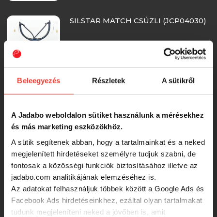
SILSTAR MATCH CSÚZLI (JCP04030)
1 620 Ft
Beleegyezés
Részletek
A sütikről
SILSTAR FISH CSÚZLI
A Jadabo weboldalon sütiket használunk a mérésekhez
és más marketing eszközökhöz.
1 518 Ft
A sütik segítenek abban, hogy a tartalmainkat és a neked
megjelenített hirdetéseket személyre tudjuk szabni, de
Nevis Etetőcsúzli (6mm)
fontosak a közösségi funkciók biztosításához illetve az
jadabo.com analitikájának elemzéséhez is.
RRP:
2 290 Ft
Az adatokat felhasználjuk többek között a Google Ads és
1 910 Ft
Facebook Ads hirdetéseinkhez, ezáltal olyan tartalmakat
tudunk megjeleníteni neked a jövőben is, amit