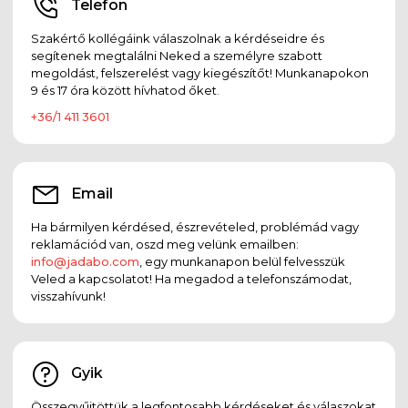
Telefon
Szakértő kollégáink válaszolnak a kérdéseidre és
segítenek megtalálni Neked a személyre szabott
megoldást, felszerelést vagy kiegészítőt! Munkanapokon
9 és 17 óra között hívhatod őket.
+36/1 411 3601
Email
Ha bármilyen kérdésed, észrevételed, problémád vagy
reklamációd van, oszd meg velünk emailben:
info@jadabo.com
, egy munkanapon belül felvesszük
Veled a kapcsolatot! Ha megadod a telefonszámodat,
visszahívunk!
Gyik
Összegyűjtöttük a legfontosabb kérdéseket és válaszokat