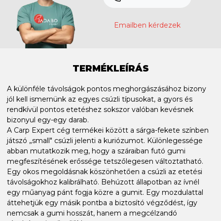
Emailben kérdezek
TERMÉKLEÍRÁS
A különféle távolságok pontos meghorgászásához bizony
jól kell ismernünk az egyes csúzli típusokat, a gyors és
rendkívül pontos etetéshez sokszor valóban kevésnek
bizonyul egy-egy darab.
A Carp Expert cég termékei között a sárga-fekete színben
játszó „small" csúzli jelenti a kuriózumot. Különlegessége
abban mutatkozik meg, hogy a száraiban futó gumi
megfeszítésének erőssége tetszőlegesen változtatható.
Egy okos megoldásnak köszönhetően a csúzli az etetési
távolságokhoz kalibrálható. Behúzott állapotban az ívnél
egy műanyag pánt fogja közre a gumit. Egy mozdulattal
áttehetjük egy másik pontba a biztosító végződést, így
nemcsak a gumi hosszát, hanem a megcélzandó