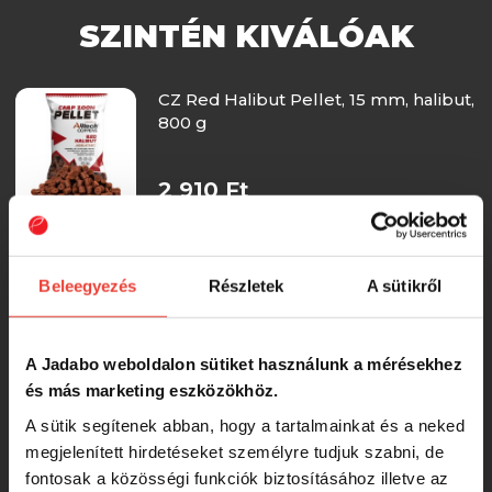
SZINTÉN KIVÁLÓAK
CZ Red Halibut Pellet, 15 mm, halibut,
800 g
2 910 Ft
CZ Black Halibut Pellet, 15 mm,
halibut, 800 g
Beleegyezés
Részletek
A sütikről
2 720 Ft
A Jadabo weboldalon sütiket használunk a mérésekhez
és más marketing eszközökhöz.
CZ Red Halibut Pellet, 20 mm,
A sütik segítenek abban, hogy a tartalmainkat és a neked
halibut, 800 g
megjelenített hirdetéseket személyre tudjuk szabni, de
fontosak a közösségi funkciók biztosításához illetve az