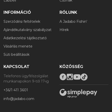
Lábbeli
Csónak
INFORMÁCIÓ
RÓLUNK
Szerződési feltételek
A Jadabo Fishin'
Ajándékutalvány szabályzat
Hírek
Adatkezelési tájékoztató
Vásárlás menete
Süti beállítások
KAPCSOLAT
KÖZÖSSÉG
Telefonos ügyfélszolgálat
munkanapokon 9-től 17-ig
+36/1 411 3601
info@jadabo.com