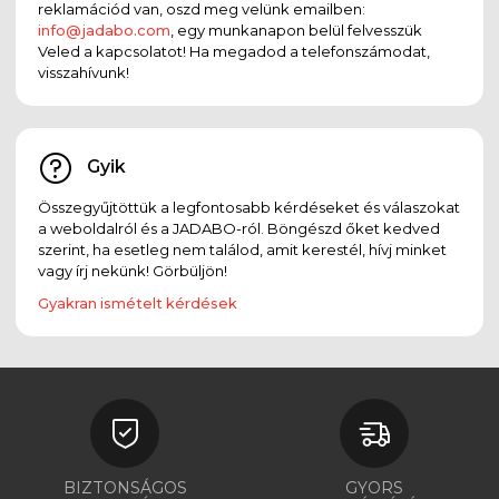
reklamációd van, oszd meg velünk emailben:
info@jadabo.com
, egy munkanapon belül felvesszük
Veled a kapcsolatot! Ha megadod a telefonszámodat,
visszahívunk!
Gyik
Összegyűjtöttük a legfontosabb kérdéseket és válaszokat
a weboldalról és a JADABO-ról. Böngészd őket kedved
szerint, ha esetleg nem találod, amit kerestél, hívj minket
vagy írj nekünk! Görbüljön!
Gyakran ismételt kérdések
BIZTONSÁGOS
GYORS