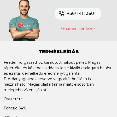
+36/1 411 3601
Emailben kérdezek
TERMÉKLEÍRÁS
Feeder horgászathoz kialakított halibut pellet. Magas
tápértéke és közepes oldódási ideje kiváló csalogató hatást
és ezáltal kiemelkedő eredményt garantál.
Etetőanyagokhoz keverve vagy akár önállóan is
használható. Magas olajtartalma miatt elsősorban
melegebb vízen ajánlott.
Összetétel:
Fehérje 34%