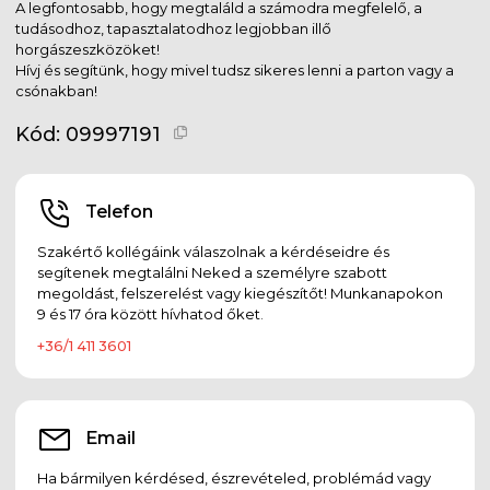
A legfontosabb, hogy megtaláld a számodra megfelelő, a
tudásodhoz, tapasztalatodhoz legjobban illő
horgászeszközöket!
Hívj és segítünk, hogy mivel tudsz sikeres lenni a parton vagy a
csónakban!
Kód:
09997191
Telefon
Szakértő kollégáink válaszolnak a kérdéseidre és
segítenek megtalálni Neked a személyre szabott
megoldást, felszerelést vagy kiegészítőt! Munkanapokon
9 és 17 óra között hívhatod őket.
+36/1 411 3601
Email
Ha bármilyen kérdésed, észrevételed, problémád vagy