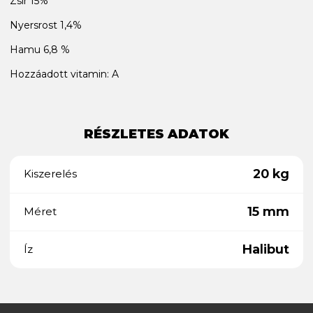
Zsír 15%
Nyersrost 1,4%
Hamu 6,8 %
Hozzáadott vitamin: A
RÉSZLETES ADATOK
20 kg
Kiszerelés
15 mm
Méret
Halibut
Íz