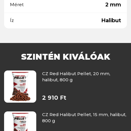
2 mm
Méret
Halibut
Íz
SZINTÉN KIVÁLÓAK
CZ Red Halibut Pellet, 20 mm,
halibut, 800 g
2 910 Ft
CZ Red Halibut Pellet, 15 mm, halibut,
800 g