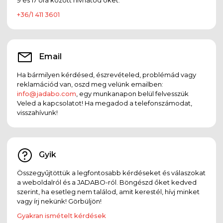
+36/1 411 3601
Email
Ha bármilyen kérdésed, észrevételed, problémád vagy
reklamációd van, oszd meg velünk emailben:
info@jadabo.com
, egy munkanapon belül felvesszük
Veled a kapcsolatot! Ha megadod a telefonszámodat,
visszahívunk!
Gyik
Összegyűjtöttük a legfontosabb kérdéseket és válaszokat
a weboldalról és a JADABO-ról. Böngészd őket kedved
szerint, ha esetleg nem találod, amit kerestél, hívj minket
vagy írj nekünk! Görbüljön!
Gyakran ismételt kérdések