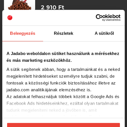
2 910 Ft
CZ Red Halibut Pellet, 8 mm, halibut,
800 g
Beleegyezés
Részletek
A sütikről
2 910 Ft
A Jadabo weboldalon sütiket használunk a mérésekhez
és más marketing eszközökhöz.
CZ Black Halibut Pellet, 15 mm,
halibut, 800 g
A sütik segítenek abban, hogy a tartalmainkat és a neked
megjelenített hirdetéseket személyre tudjuk szabni, de
fontosak a közösségi funkciók biztosításához illetve az
2 720 Ft
jadabo.com analitikájának elemzéséhez is.
Az adatokat felhasználjuk többek között a Google Ads és
CZ Black Halibut Pellet, 8 mm,
Facebook Ads hirdetéseinkhez, ezáltal olyan tartalmakat
halibut, 800 g
tudunk megjeleníteni neked a jövőben is, amit
érdekesnek vagy hasznosnak találhatsz. Ennek a
biztosításához
arra kérünk, hogy engedd meg
2 720 Ft