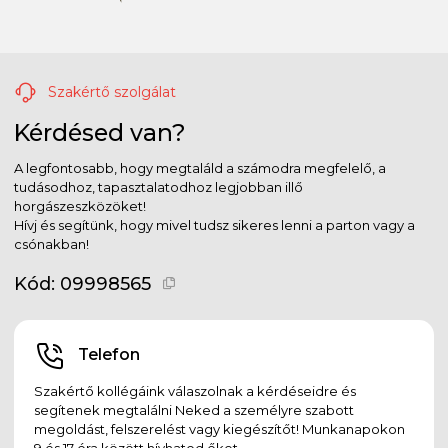
Szakértő szolgálat
Kérdésed van?
A legfontosabb, hogy megtaláld a számodra megfelelő, a
tudásodhoz, tapasztalatodhoz legjobban illő
horgászeszközöket!
Hívj és segítünk, hogy mivel tudsz sikeres lenni a parton vagy a
csónakban!
Kód:
09998565
Telefon
Szakértő kollégáink válaszolnak a kérdéseidre és
segítenek megtalálni Neked a személyre szabott
megoldást, felszerelést vagy kiegészítőt! Munkanapokon
9 és 17 óra között hívhatod őket.