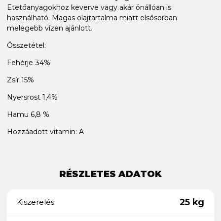
Etetőanyagokhoz keverve vagy akár önállóan is
használható. Magas olajtartalma miatt elsősorban
melegebb vízen ajánlott.
Összetétel:
Fehérje 34%
Zsír 15%
Nyersrost 1,4%
Hamu 6,8 %
Hozzáadott vitamin: A
RÉSZLETES ADATOK
25 kg
Kiszerelés