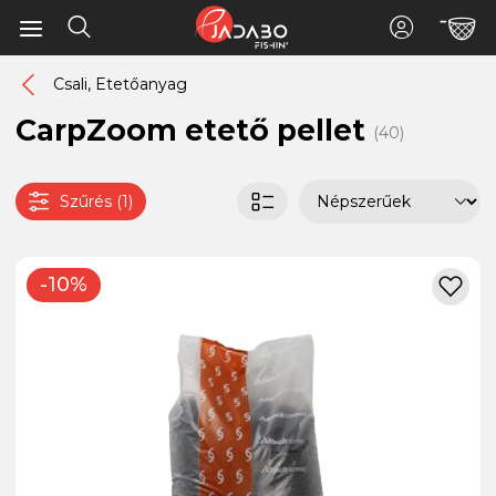
Csali, Etetőanyag
CarpZoom etető pellet
(40)
Szűrés (1)
-10%