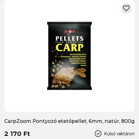
CarpZoom Pontyozó etetőpellet, 6mm, natúr, 800g
2 170 Ft
Külső raktáron