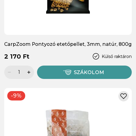
CarpZoom Pontyozó etetőpellet, 3mm, natúr, 800g
2 170 Ft
Külső raktáron
SZÁKOLOM
-9%