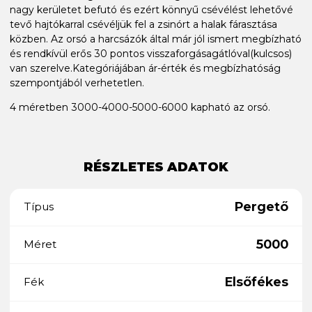
nagy kerületet befutó és ezért könnyű csévélést lehetővé
tevő hajtókarral csévéljük fel a zsinórt a halak fárasztása
közben. Az orsó a harcsázók által már jól ismert megbízható
és rendkívül erős 30 pontos visszaforgásagátlóval(kulcsos)
van szerelve.Kategóriájában ár-érték és megbízhatóság
szempontjából verhetetlen.
4 méretben 3000-4000-5000-6000 kapható az orsó.
RÉSZLETES ADATOK
Pergető
Típus
5000
Méret
Elsőfékes
Fék