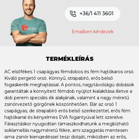
+36/1 411 3601
Emailben kérdezek
TERMÉKLEÍRÁS
AC elsőfékes 1 csapágyas fémdobos és fém hajtókaros orsó.
Kiváló pergető orsó. Könnyű, strapabíró, erős belső
fogaskerék meghajtással. A pontos, nagytávolságú dobások
garantáltak a könnyített fémdob nyújtot kialakítása illetve a
dob perem speciális ék alakjának, valamint a nagy méretű
zsinórvezető görgőnek köszönhetően. Bár az orsó 1
csapágyas, de strapabíró erős belső szerkezettel, erős fém
hajtókarral és kényelmes EVA fogantyúval lett szerelve.
Fárasztáskor nyugodtan támaszkodhatunk a megbízható
soklamellás nagyméretű fékre, ami szaggatás mentesen
sima zsinór kiengedéssel teszi dolgát, miközben az erős,