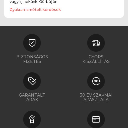
vagy írj nekünk! Görbüljön!
Gyakran ismételt kérdések
BIZTONSÁGOS
GYORS
FIZETÉS
KISZÁLLÍTÁS
GARANTÁLT
30 ÉV SZAKMAI
ÁRAK
TAPASZTALAT