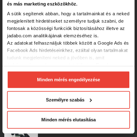
bordó
és más marketing eszközökhöz.
A sütik segítenek abban, hogy a tartalmainkat és a neked
megjelenített hirdetéseket személyre tudjuk szabni, de
2 540 Ft
fontosak a közösségi funkciók biztosításához illetve az
jadabo.com analitikájának elemzéséhez is.
Kamasaki Uni 3000
Az adatokat felhasználjuk többek között a Google Ads és
Facebook Ads hirdetéseinkhez, ezáltal olyan tartalmakat
tudunk megjeleníteni neked a jövőben is, amit
2 990 Ft
érdekesnek vagy hasznosnak találhatsz. Ennek a
biztosításához
arra kérünk, hogy engedd meg
számunkra minden mérés használatát.
Minden mérés engedélyezése
Silstar Ckr 150 Rd
Természetesen
soha semmilyen formában nem fogunk
visszaélni ezzel és később bármikor
Személyre szabás
megváltoztathatod a döntésed ezzel kapcsolatban.
RRP:
2 950 Ft
2 512 Ft
Előre is köszönjük!
Minden mérés elutasítása
Kamasaki Kid 2000 Kék Horgászorsó