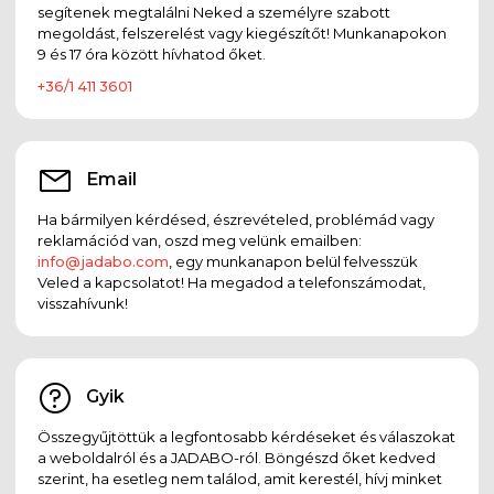
segítenek megtalálni Neked a személyre szabott
megoldást, felszerelést vagy kiegészítőt! Munkanapokon
9 és 17 óra között hívhatod őket.
+36/1 411 3601
Email
Ha bármilyen kérdésed, észrevételed, problémád vagy
reklamációd van, oszd meg velünk emailben:
info@jadabo.com
, egy munkanapon belül felvesszük
Veled a kapcsolatot! Ha megadod a telefonszámodat,
visszahívunk!
Gyik
Összegyűjtöttük a legfontosabb kérdéseket és válaszokat
a weboldalról és a JADABO-ról. Böngészd őket kedved
szerint, ha esetleg nem találod, amit kerestél, hívj minket