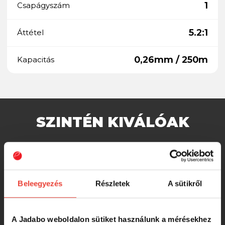
1
Csapágyszám
5.2:1
Áttétel
0,26mm / 250m
Kapacitás
SZINTÉN KIVÁLÓAK
FRENETIC MINI FD gyerek orsó 25
kék
Beleegyezés
Részletek
A sütikről
2 540 Ft
A Jadabo weboldalon sütiket használunk a mérésekhez
FRENETIC MINI FD gyerek orsó 25