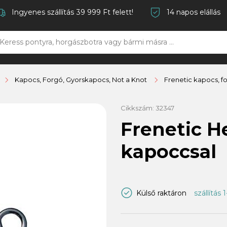
Ingyenes szállítás 39 999 Ft felett!
14 napos elállás
Kapocs, Forgó, Gyorskapocs, Not a Knot
Frenetic kapocs, f
Cikkszám:
32347
Frenetic H
kapoccsal
Külső raktáron
szállítás 