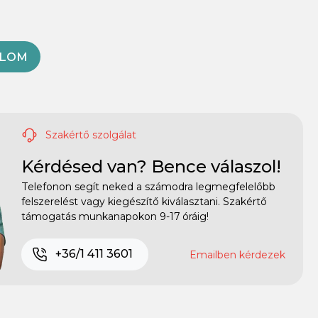
OLOM
Szakértő szolgálat
Kérdésed van? Bence válaszol!
Telefonon segít neked a számodra legmegfelelőbb
felszerelést vagy kiegészítő kiválasztani. Szakértő
támogatás munkanapokon 9-17 óráig!
+36/1 411 3601
Emailben kérdezek