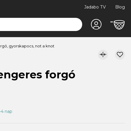
Jadabo TV
Blog
orgó, gyorskapocs, not a knot
engeres forgó
1-4 nap