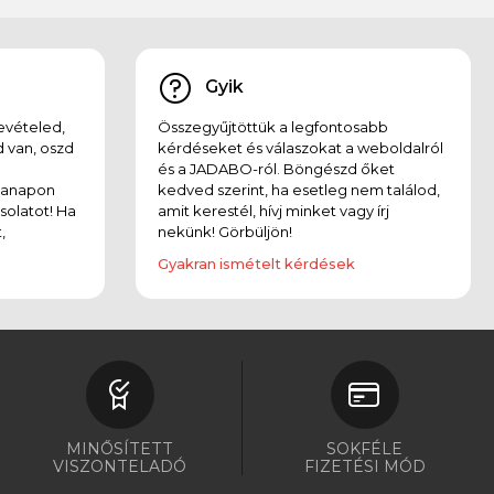
Gyik
evételed,
Összegyűjtöttük a legfontosabb
 van, oszd
kérdéseket és válaszokat a weboldalról
és a JADABO-ról. Böngészd őket
kanapon
kedved szerint, ha esetleg nem találod,
solatot! Ha
amit kerestél, hívj minket vagy írj
,
nekünk! Görbüljön!
Gyakran ismételt kérdések
MINŐSÍTETT
SOKFÉLE
VISZONTELADÓ
FIZETÉSI MÓD