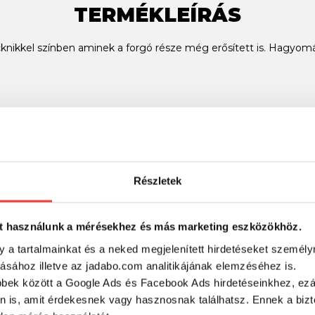
TERMÉKLEÍRÁS
knikkel színben aminek a forgó része még erősített is. Hagyom
SZINTÉN KIVÁLÓAK
Részletek
t használunk a mérésekhez és más marketing eszközökhöz.
y a tartalmainkat és a neked megjelenített hirdetéseket személy
tásához illetve az jadabo.com analitikájának elemzéséhez is.
bbek között a Google Ads és Facebook Ads hirdetéseinkhez, ezál
n is, amit érdekesnek vagy hasznosnak találhatsz. Ennek a biz