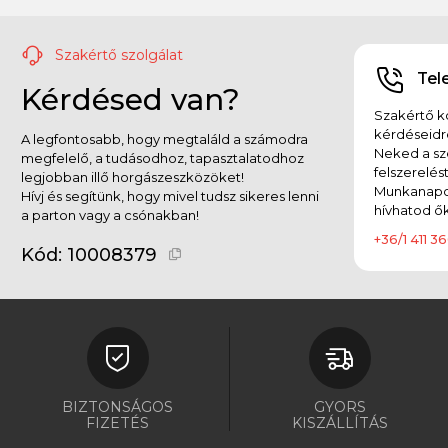
Szakértő szolgálat
Tel
Kérdésed van?
Szakértő ko
kérdéseidr
A legfontosabb, hogy megtaláld a számodra
Neked a sz
megfelelő, a tudásodhoz, tapasztalatodhoz
felszerelés
legjobban illő horgászeszközöket!
Munkanapok
Hívj és segítünk, hogy mivel tudsz sikeres lenni
hívhatod ők
a parton vagy a csónakban!
+36/1 411 36
Kód:
10008379
BIZTONSÁGOS
GYORS
FIZETÉS
KISZÁLLÍTÁS