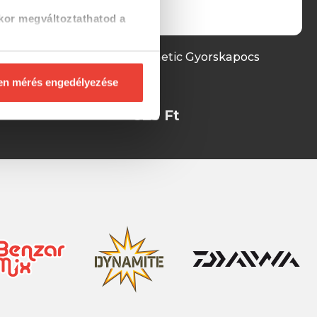
kor megváltoztathatod a
 ólomkapocs
Frenetic Gyorskapocs
kával
en mérés engedélyezése
325 Ft