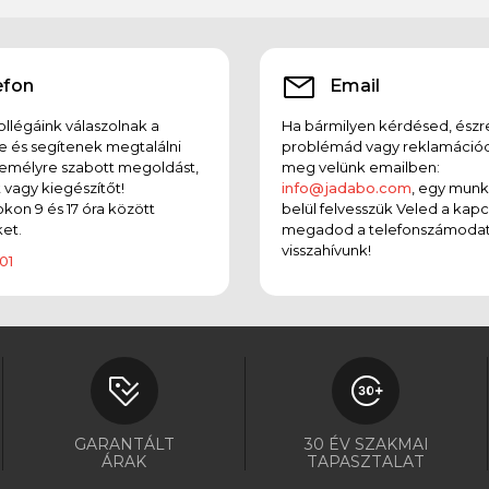
efon
Email
llégáink válaszolnak a
Ha bármilyen kérdésed, észr
e és segítenek megtalálni
problémád vagy reklamációd
emélyre szabott megoldást,
meg velünk emailben:
t vagy kiegészítőt!
info@jadabo.com
, egy mun
on 9 és 17 óra között
belül felvesszük Veled a kapc
et.
megadod a telefonszámodat
visszahívunk!
01
GARANTÁLT
30 ÉV SZAKMAI
ÁRAK
TAPASZTALAT