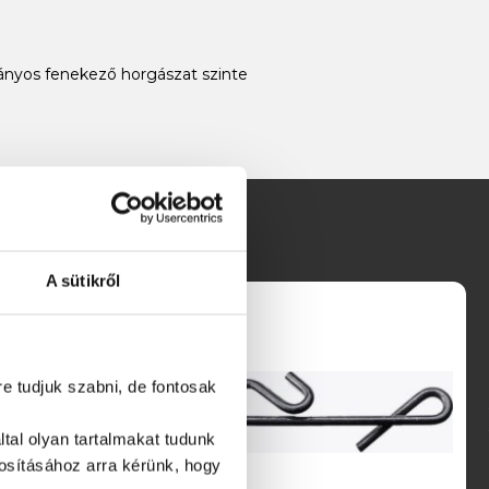
ányos fenekező horgászat szinte
A sütikről
re tudjuk szabni, de fontosak
tal olyan tartalmakat tudunk
tosításához
arra kérünk, hogy