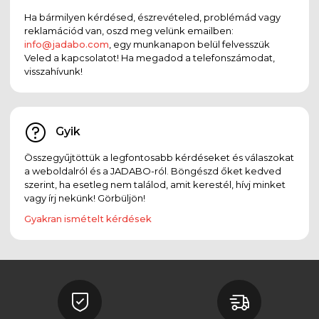
Ha bármilyen kérdésed, észrevételed, problémád vagy
reklamációd van, oszd meg velünk emailben:
info@jadabo.com
, egy munkanapon belül felvesszük
Veled a kapcsolatot! Ha megadod a telefonszámodat,
visszahívunk!
Gyik
Összegyűjtöttük a legfontosabb kérdéseket és válaszokat
a weboldalról és a JADABO-ról. Böngészd őket kedved
szerint, ha esetleg nem találod, amit kerestél, hívj minket
vagy írj nekünk! Görbüljön!
Gyakran ismételt kérdések