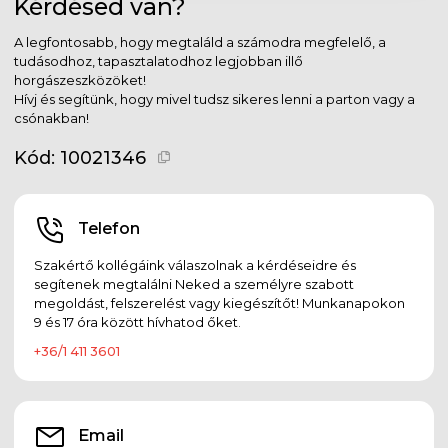
Kérdésed van?
A legfontosabb, hogy megtaláld a számodra megfelelő, a
tudásodhoz, tapasztalatodhoz legjobban illő
horgászeszközöket!
Hívj és segítünk, hogy mivel tudsz sikeres lenni a parton vagy a
csónakban!
Kód:
10021346
Telefon
Szakértő kollégáink válaszolnak a kérdéseidre és
segítenek megtalálni Neked a személyre szabott
megoldást, felszerelést vagy kiegészítőt! Munkanapokon
9 és 17 óra között hívhatod őket.
+36/1 411 3601
Email