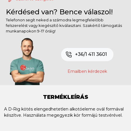
Kérdésed van? Bence válaszol!
Telefonon segít neked a számodra legmegfelelőbb
felszerelést vagy kiegészítő kiválasztani. Szakértő támogatás
munkanapokon 9-17 óráig!
+36/1 411 3601
Emailben kérdezek
TERMÉKLEÍRÁS
A D-Rig kötés elengedhetetlen alkotóeleme ovál formával
készítve. Használata megegyezik kör formájú testvérével.