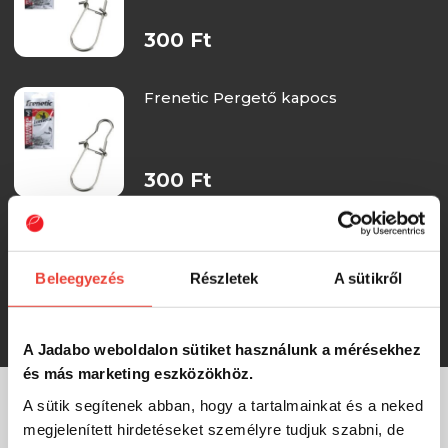
300 Ft
Frenetic Pergető kapocs
300 Ft
Frenetic Hordós forgó
Beleegyezés
Részletek
A sütikről
299 Ft
A Jadabo weboldalon sütiket használunk a mérésekhez
és más marketing eszközökhöz.
A sütik segítenek abban, hogy a tartalmainkat és a neked
MÁRKÁINK
megjelenített hirdetéseket személyre tudjuk szabni, de