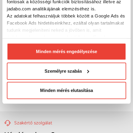
fontosak a közösségi funkciók biztosításához illetve az
jadabo.com analitikájának elemzéséhez is.
Az adatokat felhasználjuk többek között a Google Ads és
Facebook Ads hirdetéseinkhez, ezáltal olyan tartalmakat
tudunk megjeleníteni neked a jövőben is, amit
érdekesnek vagy hasznosnak találhatsz. Ennek a
biztosításához
arra kérünk, hogy engedd meg
számunkra minden mérés használatát.
Minden mérés engedélyezése
Természetesen
soha semmilyen formában nem fogunk
visszaélni ezzel és később bármikor
Személyre szabás
megváltoztathatod a döntésed ezzel kapcsolatban.
Előre is köszönjük!
Minden mérés elutasítása
Szakértő szolgálat