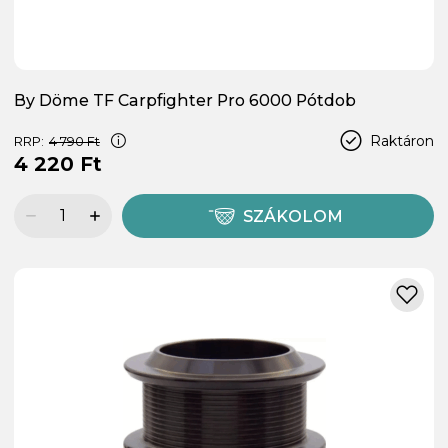
By Döme TF Carpfighter Pro 6000 Pótdob
Raktáron
RRP:
4 790 Ft
4 220 Ft
SZÁKOLOM