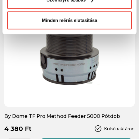
megváltoztathatod a döntésed ezzel kapcsolatban.
Előre is köszönjük!
Minden mérés elutasítása
By Döme TF Pro Method Feeder 5000 Pótdob
4 380 Ft
Külső raktáron