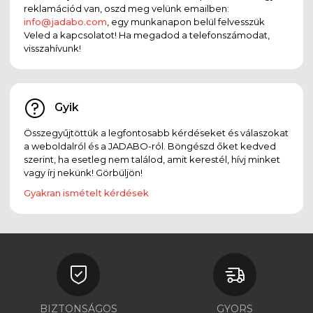
reklamációd van, oszd meg velünk emailben:
info@jadabo.com
, egy munkanapon belül felvesszük
Veled a kapcsolatot! Ha megadod a telefonszámodat,
visszahívunk!
Gyik
Összegyűjtöttük a legfontosabb kérdéseket és válaszokat
a weboldalról és a JADABO-ról. Böngészd őket kedved
szerint, ha esetleg nem találod, amit kerestél, hívj minket
vagy írj nekünk! Görbüljön!
Gyakran ismételt kérdések
BIZTONSÁGOS
GYORS