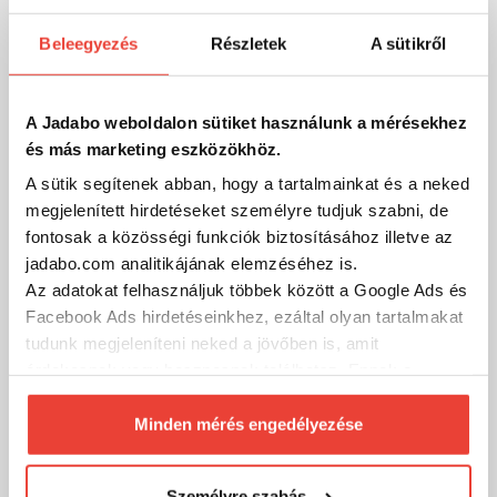
Beleegyezés
Részletek
A sütikről
A Jadabo weboldalon sütiket használunk a mérésekhez
és más marketing eszközökhöz.
A sütik segítenek abban, hogy a tartalmainkat és a neked
megjelenített hirdetéseket személyre tudjuk szabni, de
fontosak a közösségi funkciók biztosításához illetve az
jadabo.com analitikájának elemzéséhez is.
Az adatokat felhasználjuk többek között a Google Ads és
Facebook Ads hirdetéseinkhez, ezáltal olyan tartalmakat
By Döme TF Pro Method Feeder 6000 Pótdob
tudunk megjeleníteni neked a jövőben is, amit
4 690 Ft
Külső raktáron
érdekesnek vagy hasznosnak találhatsz. Ennek a
biztosításához
arra kérünk, hogy engedd meg
SZÁKOLOM
számunkra minden mérés használatát.
Minden mérés engedélyezése
Természetesen
soha semmilyen formában nem fogunk
visszaélni ezzel és később bármikor
Személyre szabás