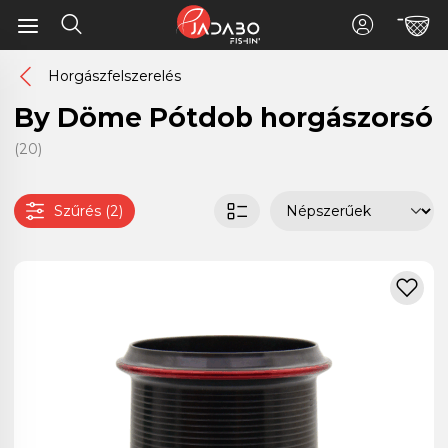
Horgászfelszerelés
By Döme Pótdob horgászorsó
(20)
Szűrés (2)