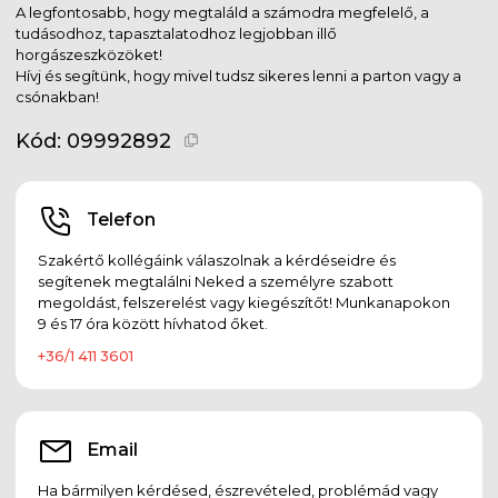
A legfontosabb, hogy megtaláld a számodra megfelelő, a
tudásodhoz, tapasztalatodhoz legjobban illő
horgászeszközöket!
Hívj és segítünk, hogy mivel tudsz sikeres lenni a parton vagy a
csónakban!
Kód:
09992892
Telefon
Szakértő kollégáink válaszolnak a kérdéseidre és
segítenek megtalálni Neked a személyre szabott
megoldást, felszerelést vagy kiegészítőt! Munkanapokon
9 és 17 óra között hívhatod őket.
+36/1 411 3601
Email
Ha bármilyen kérdésed, észrevételed, problémád vagy