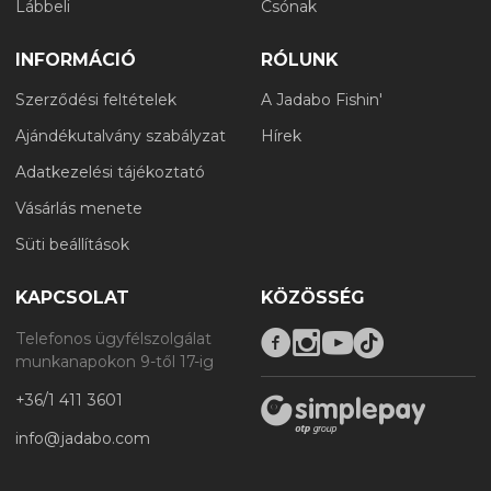
Lábbeli
Csónak
INFORMÁCIÓ
RÓLUNK
Szerződési feltételek
A Jadabo Fishin'
Ajándékutalvány szabályzat
Hírek
Adatkezelési tájékoztató
Vásárlás menete
Süti beállítások
KAPCSOLAT
KÖZÖSSÉG
Telefonos ügyfélszolgálat
munkanapokon 9-től 17-ig
+36/1 411 3601
info@jadabo.com