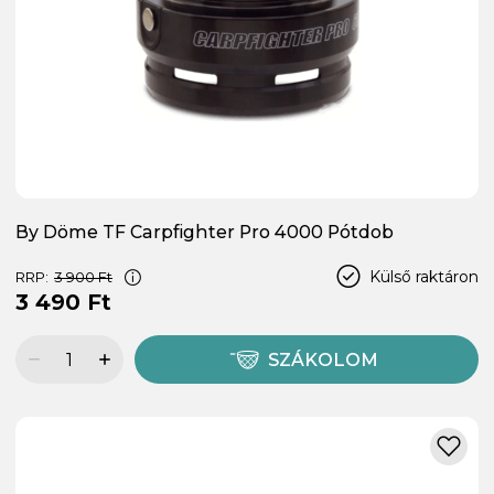
By Döme TF Carpfighter Pro 4000 Pótdob
Külső raktáron
RRP:
3 900 Ft
3 490 Ft
SZÁKOLOM