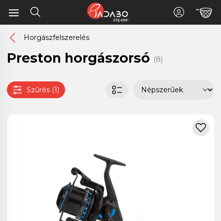
Horgászfelszerelés
Preston horgászorsó
(8)
Szűrés (1)