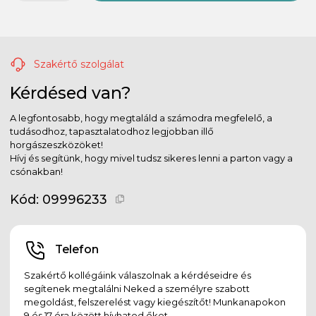
Szakértő szolgálat
Kérdésed van?
A legfontosabb, hogy megtaláld a számodra megfelelő, a
tudásodhoz, tapasztalatodhoz legjobban illő
horgászeszközöket!
Hívj és segítünk, hogy mivel tudsz sikeres lenni a parton vagy a
csónakban!
Kód:
09996233
Telefon
Szakértő kollégáink válaszolnak a kérdéseidre és
segítenek megtalálni Neked a személyre szabott
megoldást, felszerelést vagy kiegészítőt! Munkanapokon
9 és 17 óra között hívhatod őket.