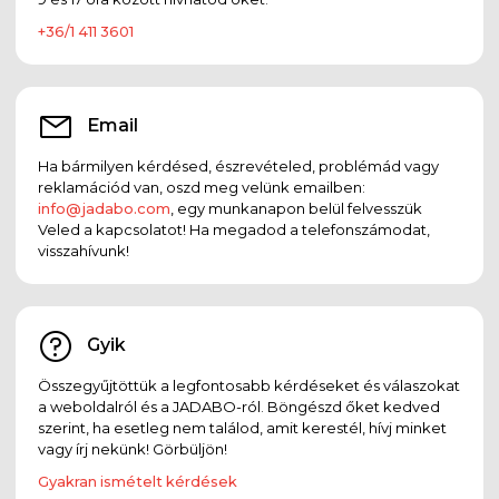
+36/1 411 3601
Email
Ha bármilyen kérdésed, észrevételed, problémád vagy
reklamációd van, oszd meg velünk emailben:
info@jadabo.com
, egy munkanapon belül felvesszük
Veled a kapcsolatot! Ha megadod a telefonszámodat,
visszahívunk!
Gyik
Összegyűjtöttük a legfontosabb kérdéseket és válaszokat
a weboldalról és a JADABO-ról. Böngészd őket kedved
szerint, ha esetleg nem találod, amit kerestél, hívj minket
vagy írj nekünk! Görbüljön!
Gyakran ismételt kérdések