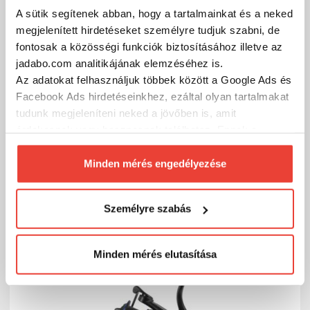
A sütik segítenek abban, hogy a tartalmainkat és a neked
megjelenített hirdetéseket személyre tudjuk szabni, de
fontosak a közösségi funkciók biztosításához illetve az
jadabo.com analitikájának elemzéséhez is.
Az adatokat felhasználjuk többek között a Google Ads és
Facebook Ads hirdetéseinkhez, ezáltal olyan tartalmakat
Preston MAGNITUDE 520 REEL
tudunk megjeleníteni neked a jövőben is, amit
érdekesnek vagy hasznosnak találhatsz. Ennek a
60 440 Ft
Külső raktáron
biztosításához
arra kérünk, hogy engedd meg
számunkra minden mérés használatát.
Minden mérés engedélyezése
SZÁKOLOM
Természetesen
soha semmilyen formában nem fogunk
visszaélni ezzel és később bármikor
Személyre szabás
megváltoztathatod a döntésed ezzel kapcsolatban.
-9%
Előre is köszönjük!
Minden mérés elutasítása