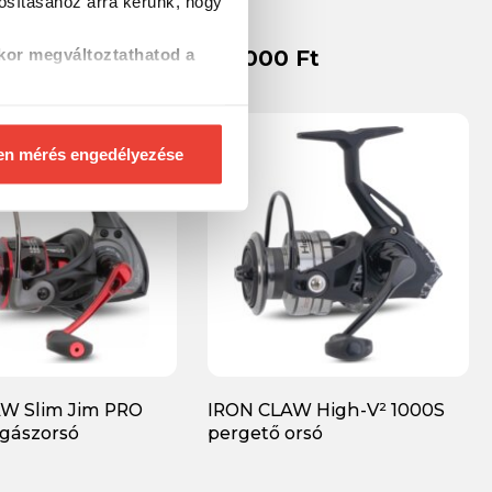
tosításához
arra kérünk, hogy
Ft
30 000 Ft
kor megváltoztathatod a
en mérés engedélyezése
W Slim Jim PRO
IRON CLAW High-V² 1000S
gászorsó
pergető orsó