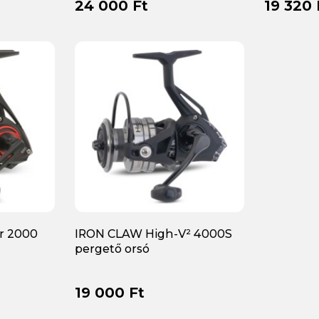
24 000 Ft
19 320 
r 2000
IRON CLAW High-V² 4000S
pergető orsó
19 000 Ft