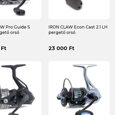
W Pro Guide S
IRON CLAW Econ Cast 2.1 LH
gető orsó
pergető orsó
 Ft
23 000 Ft