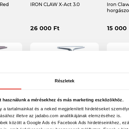
 Red
IRON CLAW X-Act 3.0
Iron Claw
horgászo
26 000 Ft
15 000 
Részletek
t használunk a mérésekhez és más marketing eszközökhöz.
y a tartalmainkat és a neked megjelenített hirdetéseket személy
tásához illetve az jadabo.com analitikájának elemzéséhez is.
de S 1000
Iron Claw Pro 4000S pergető
IRON CLA
bbek között a Google Ads és Facebook Ads hirdetéseinkhez, ezál
orsó
3500 hor