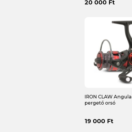
20 000 Ft
Shakespeare
(+15)
Shimano
(+90)
Sonik
(+19)
The One
(+1)
Top Mix
(+5)
Trabucco
(+201)
Unicat
(+6)
Van Staal
(+7)
WESTIN
(+2)
IRON CLAW Angula
Wizard
(+24)
pergető orsó
19 000 Ft