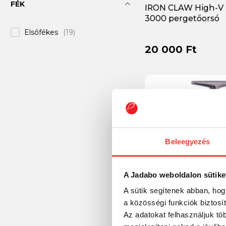
FÉK
IRON CLAW High-V
Iron Claw
(22)
3000 pergetőorsó
K-Karp
(+11)
Elsőfékes
(19)
20 000 Ft
Kamasaki
(+12)
Koós
(+2)
LineaEffe
(+13)
MADCAT
(+7)
MS RANGE
(+15)
Major Craft
(+11)
Beleegyezés
Maver
(+9)
Mitchell
(+46)
A Jadabo weboldalon sütike
NTR
(+4)
A sütik segítenek abban, hog
a közösségi funkciók biztosí
Nevis
(+71)
IRON CLAW Pro Gui
Az adatokat felhasználjuk tö
pergető orsó
Nytro
(+23)