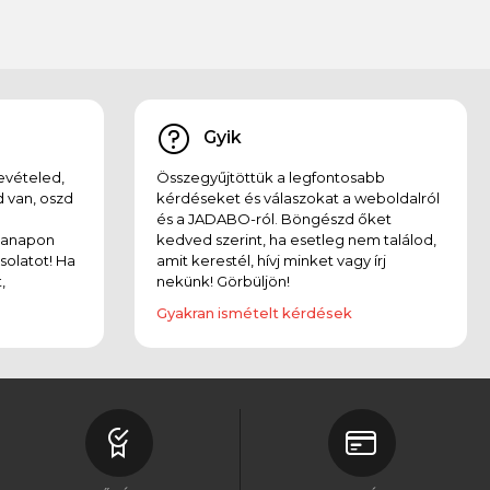
Gyik
evételed,
Összegyűjtöttük a legfontosabb
 van, oszd
kérdéseket és válaszokat a weboldalról
és a JADABO-ról. Böngészd őket
kanapon
kedved szerint, ha esetleg nem találod,
solatot! Ha
amit kerestél, hívj minket vagy írj
,
nekünk! Görbüljön!
Gyakran ismételt kérdések