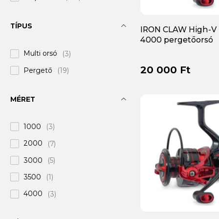
Colmic
(+16)
TÍPUS
IRON CLAW High-V
DAM
(+44)
4000 pergetőorsó
Daiwa
(+435)
Multi orsó
(3)
Delphin
(+211)
20 000 Ft
Pergető
(19)
Doiyo
(+4)
EUROSTAR
(+8)
MÉRET
EnergoTeam
(+5)
1000
(3)
Favorite
(+5)
2000
(7)
Frenetic
(+26)
3000
(5)
Gold Star
(+1)
3500
(1)
Greys
(+12)
4000
(3)
Gunki
(+4)
Haldorádó
(+3)