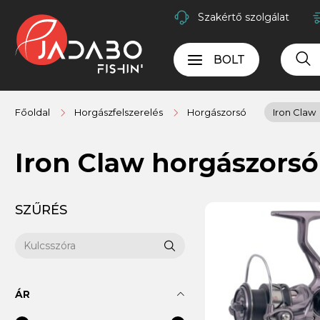
Szakértő szolgálat
BOLT
Főoldal
Horgászfelszerelés
Horgászorsó
Iron Claw
Iron Claw horgászors
SZŰRÉS
ÁR