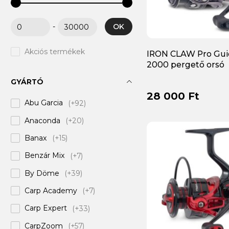
OK
-
Akciós termékek
IRON CLAW Pro Gui
2000 pergető orsó
GYÁRTÓ
28 000 Ft
Abu Garcia
(+92)
Anaconda
(+20)
Banax
(+15)
Benzár Mix
(+7)
By Döme
(+39)
Carp Academy
(+7)
Carp Expert
(+33)
CarpZoom
(+57)