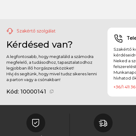
Szakértő szolgálat
Tel
Kérdésed van?
Szakértő ko
kérdéseidr
A legfontosabb, hogy megtaláld a számodra
Neked a sz
megfelelő, a tudásodhoz, tapasztalatodhoz
felszerelés
legjobban illő horgászeszközöket!
Munkanapok
Hívj és segítünk, hogy mivel tudsz sikeres lenni
hívhatod ők
a parton vagy a csónakban!
+36/1 411 36
Kód:
10000141