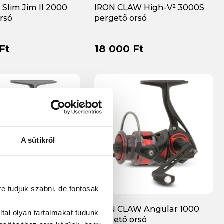
 Slim Jim II 2000
IRON CLAW High-V² 3000S
rsó
pergető orsó
Ft
18 000 Ft
A sütikről
re tudjuk szabni, de fontosak
W Slim Jim PRO
IRON CLAW Angular 1000
tal olyan tartalmakat tudunk
gászorsó
pergető orsó