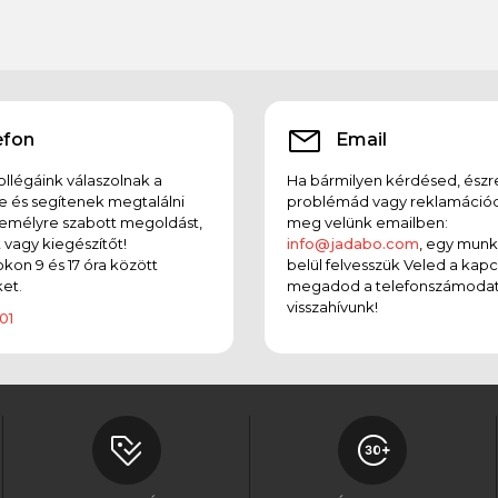
efon
Email
llégáink válaszolnak a
Ha bármilyen kérdésed, észr
e és segítenek megtalálni
problémád vagy reklamációd
emélyre szabott megoldást,
meg velünk emailben:
t vagy kiegészítőt!
info@jadabo.com
, egy mun
on 9 és 17 óra között
belül felvesszük Veled a kapc
et.
megadod a telefonszámodat
visszahívunk!
01