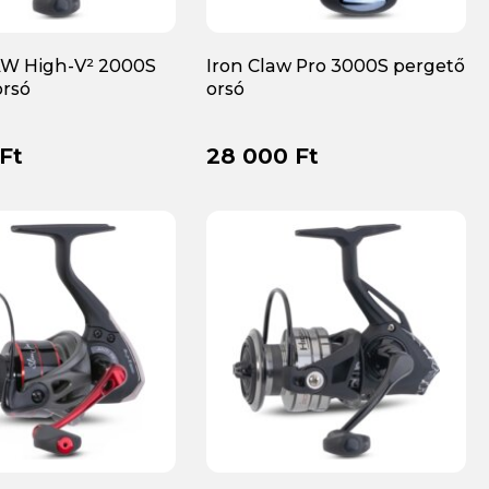
W High-V² 2000S
Iron Claw Pro 3000S pergető
orsó
orsó
Ft
28 000 Ft