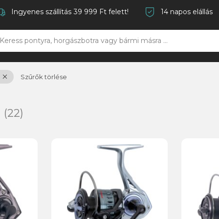
Ingyenes szállítás 39 999 Ft felett!
14 napos elállás
Szűrők törlése
ó
(22)