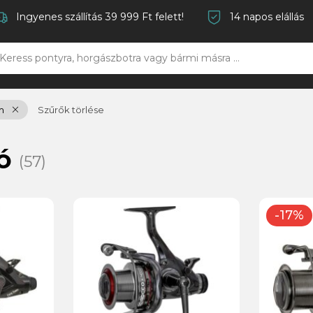
Ingyenes szállítás 39 999 Ft felett!
14 napos elállás
m
Szűrők törlése
só
(57)
-17%