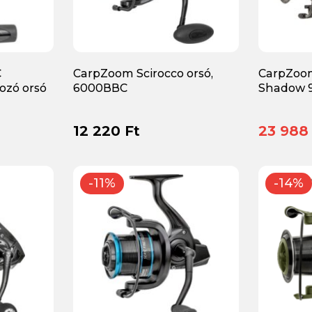
C
CarpZoom Scirocco orsó,
CarpZoom
ozó orsó
6000BBC
Shadow 
12 220 Ft
23 988
-11%
-14%