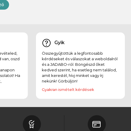
ző
Gyik
evételed,
Összegyűjtöttük a legfontosabb
 van, oszd
kérdéseket és válaszokat a weboldalról
és a JADABO-ról. Böngészd őket
kanapon
kedved szerint, ha esetleg nem találod,
solatot! Ha
amit kerestél, hívj minket vagy írj
,
nekünk! Görbüljön!
Gyakran ismételt kérdések