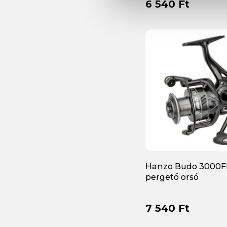
6 540 Ft
Shakespeare
(+15)
Shimano
(+90)
Sonik
(+19)
The One
(+1)
Top Mix
(+5)
Trabucco
(+201)
Unicat
(+6)
Van Staal
(+7)
WESTIN
(+2)
Hanzo Budo 3000
Wizard
(+24)
pergető orsó
7 540 Ft