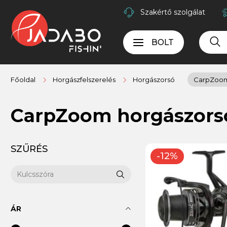
Szakértő szolgálat
BOLT
Főoldal
Horgászfelszerelés
Horgászorsó
CarpZoo
CarpZoom horgászor
SZŰRÉS
-12%
ÁR