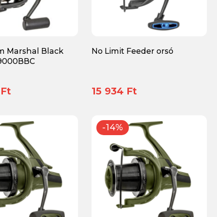
 Marshal Black
No Limit Feeder orsó
9000BBC
 Ft
15 934 Ft
-14%