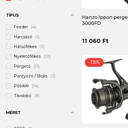
Colmic
(+16)
TÍPUS
Hanzo Ippon perget
DAM
(+44)
3000FD
Feeder
(4)
Daiwa
(+435)
Harcsázó
(1)
Delphin
(+211)
11 060 Ft
Hátsófékes
(2)
Doiyo
(+4)
Nyeletőfékes
(10)
EUROSTAR
(+8)
-13%
Pergető
(11)
EnergoTeam
(+5)
Pontyozó / Bojlis
(3)
Favorite
(+5)
Pótdob
(14)
Frenetic
(+26)
Távdobó
(9)
Gold Star
(+1)
Univerzális
(3)
Greys
(+12)
MÉRET
Gunki
(+4)
Haldorádó
(+3)