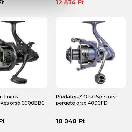
Ft
12 834 Ft
m Focus
Predator-Z Opal Spin orsó
ékes orsó 6000BBC
pergető orsó 4000FD
Ft
10 040 Ft