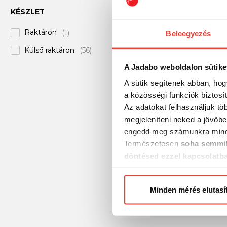
KÉSZLET
O'Reel
(+6)
9 510 Ft
Okuma
(+70)
Raktáron
(1)
Beleegyezés
PENN
(+197)
Külső raktáron
(56)
Pezon & Michel
(+1)
A Jadabo weboldalon sütike
Preston
(+8)
A sütik segítenek abban, hog
a közösségi funkciók biztosí
Reiva
(+16)
Az adatokat felhasználjuk tö
Ryobi
(+28)
megjeleníteni neked a jövőbe
engedd meg számunkra mind
SILSTAR
(+16)
Természetesen
soha semmil
SPRO
(+1)
döntésed ezzel kapcsolatb
Előre is köszönjük!
Saenger
(+30)
Savage Gear
(+37)
CarpZoom Pirate Ca
Minden mérés elutasí
6000BBC
Select
(+2)
Sensas
(+7)