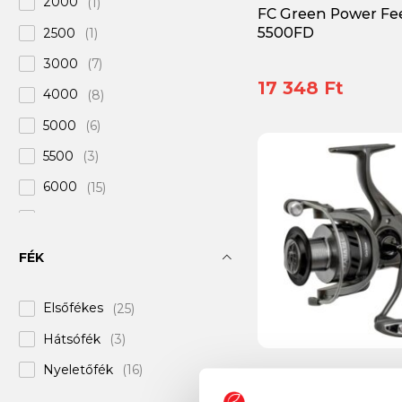
2000
(1)
FC Green Power Fe
Iron Claw
(+22)
5500FD
2500
(1)
K-Karp
(+11)
3000
(7)
17 348 Ft
Kamasaki
(+12)
4000
(8)
Koós
(+2)
5000
(6)
LineaEffe
(+13)
5500
(3)
MADCAT
(+7)
6000
(15)
MS RANGE
(+15)
7000
(1)
Major Craft
(+11)
8000
(7)
FÉK
Maver
(+9)
9000
(1)
Mitchell
(+46)
Elsőfékes
(25)
10000
(1)
NTR
(+4)
Hátsófék
(3)
Nevis
(+71)
Nyeletőfék
(16)
CZ Fanatic BBC500
nyeletőfékes orsó
Nytro
(+23)