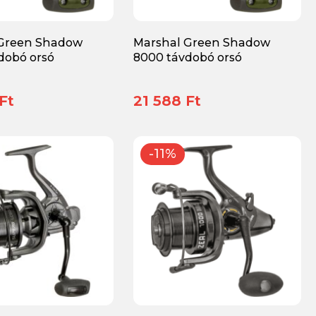
 Green Shadow
Marshal Green Shadow
dobó orsó
8000 távdobó orsó
Ft
21 588 Ft
-11%