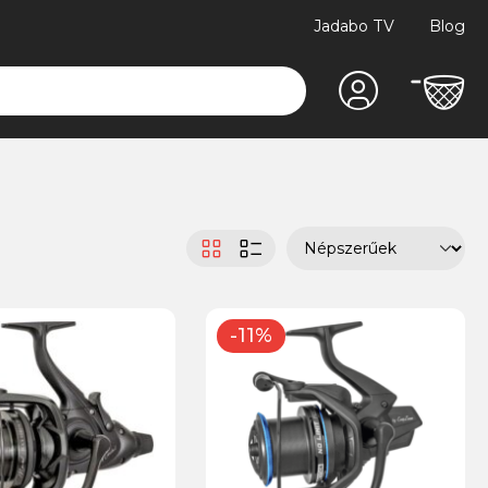
Jadabo TV
Blog
-11%