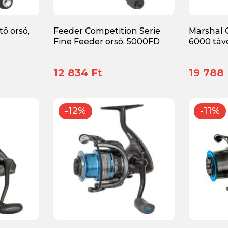
ő orsó,
Feeder Competition Serie
Marshal
Fine Feeder orsó, 5000FD
6000 táv
12 834 Ft
19 788 
-12%
-11%