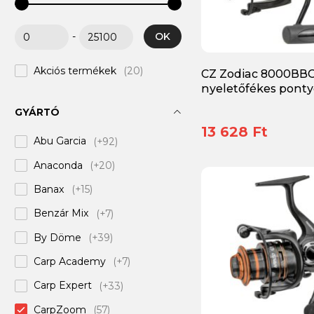
OK
-
Akciós termékek
(20)
CZ Zodiac 8000BB
nyeletőfékes ponty
GYÁRTÓ
13 628 Ft
Abu Garcia
(+92)
Anaconda
(+20)
Banax
(+15)
Benzár Mix
(+7)
By Döme
(+39)
Carp Academy
(+7)
Carp Expert
(+33)
CarpZoom
(57)