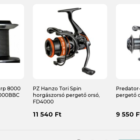
rp 8000
PZ Hanzo Tori Spin
Predator-
8000BBC
horgászorsó pergető orsó,
pergető 
FD4000
11 540 Ft
9 550 F