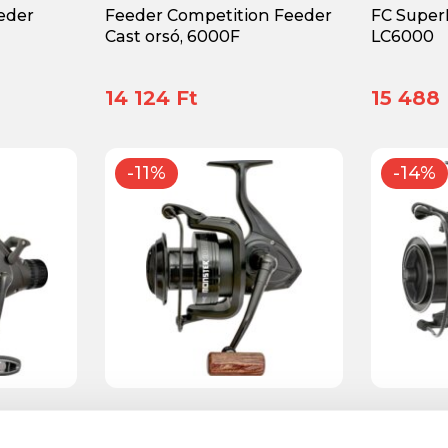
eder
Feeder Competition Feeder
FC Super
Cast orsó, 6000F
LC6000
14 124 Ft
15 488 
-11%
-14%
0
Predator-Z Monster orsó
CarpZoom
orsó, 10000FD
8000BB