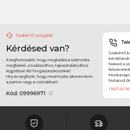
Szakértő szolgálat
Tel
Kérdésed van?
Szakértő ko
kérdéseidr
A legfontosabb, hogy megtaláld a számodra
Neked a sz
megfelelő, a tudásodhoz, tapasztalatodhoz
felszerelés
legjobban illő horgászeszközöket!
Munkanapok
Hívj és segítünk, hogy mivel tudsz sikeres lenni
hívhatod ők
a parton vagy a csónakban!
+36/1 411 36
Kód:
09996971