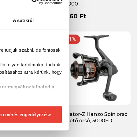
FD3000
Ft
11 060 Ft
A sütikről
-11%
re tudjuk szabni, de fontosak
tal olyan tartalmakat tudunk
tosításához
arra kérünk, hogy
kor megváltoztathatod a
 Scirocco orsó
Predator-Z Hanzo Spin orsó
en mérés engedélyezése
C
pergető orsó, 3000FD