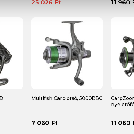
25 026 Ft
11 960 
FD
Multifish Carp orsó, 5000BBC
CarpZoo
nyeletőf
7 060 Ft
11 060 