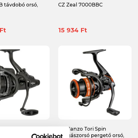
B távdobó orsó,
CZ Zeal 7000BBC
Ft
15 934 Ft
 Exact Carp orsó
PZ Hanzo Tori Spin
C
horgászorsó pergető orsó,