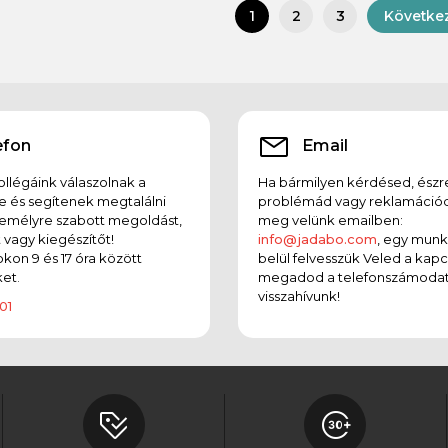
Követke
1
2
3
efon
Email
llégáink válaszolnak a
Ha bármilyen kérdésed, észr
e és segítenek megtalálni
problémád vagy reklamációd
emélyre szabott megoldást,
meg velünk emailben:
t vagy kiegészítőt!
info@jadabo.com
, egy mun
on 9 és 17 óra között
belül felvesszük Veled a kapc
et.
megadod a telefonszámodat
visszahívunk!
01