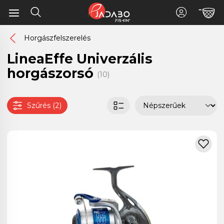
Horgászfelszerelés
LineaEffe Univerzális
horgászorsó
(10)
Szűrés (2)