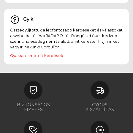
Gyik
Összegyűjtöttük a legfontosabb kérdéseket és válaszokat
a weboldalról és a JADABO-ról. Böngészd őket kedved
szerint, ha esetleg nem találod, amit kerestél, hívj minket
vagy írj nekünk! Görbüljön!
Gyakran ismételt kérdések
BIZTONSÁGOS
GYORS
FIZETÉS
KISZÁLLÍTÁS