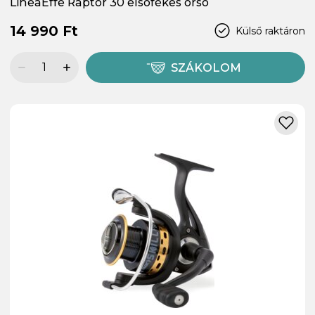
LineaEffe Raptor 30 elsőfékes orsó
14 990 Ft
Külső raktáron
SZÁKOLOM