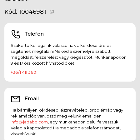
Kód:
10046981
Telefon
Szakértő kollégáink válaszolnak a kérdéseidre és
segítenek megtalálni Neked a személyre szabott
megoldást, felszerelést vagy kiegészítőt! Munkanapokon
9 és 17 óra között hívhatod őket.
+36/1 411 3601
Email
Ha bármilyen kérdésed, észrevételed, problémád vagy
reklamációd van, oszd meg velünk emailben:
info@jadabo.com
, egy munkanapon belül felvesszük
Veled a kapcsolatot! Ha megadod a telefonszámodat,
visszahívunk!