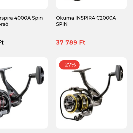
spira 4000A Spin
Okuma INSPIRA C2000A
orsó
SPIN
Ft
37 789 Ft
-27%