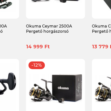
00A
Okuma Ceymar 2500A
Okuma C
só
Pergető horgászorsó
Pergető 
14 999 Ft
13 779 
-12%