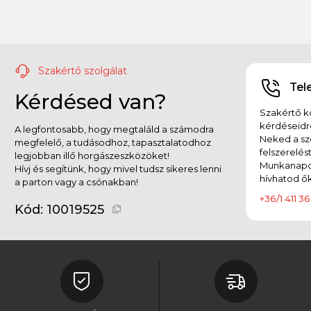
Szakértő szolgálat
Tel
Kérdésed van?
Szakértő ko
kérdéseidr
A legfontosabb, hogy megtaláld a számodra
Neked a sz
megfelelő, a tudásodhoz, tapasztalatodhoz
felszerelés
legjobban illő horgászeszközöket!
Munkanapok
Hívj és segítünk, hogy mivel tudsz sikeres lenni
hívhatod ők
a parton vagy a csónakban!
+36/1 411 36
Kód:
10019525