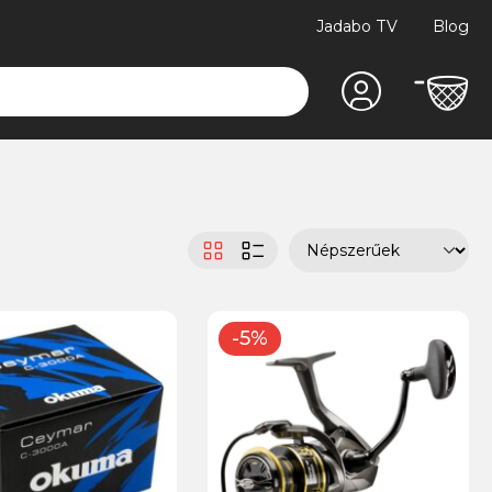
Jadabo TV
Blog
-5%