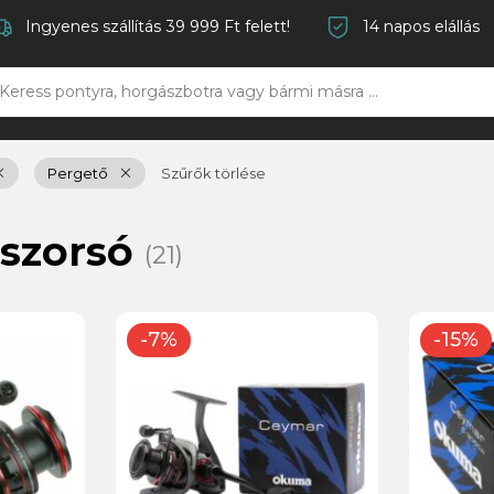
Ingyenes szállítás 39 999 Ft felett!
14 napos elállás
Pergető
Szűrők törlése
szorsó
(21)
-7%
-15%