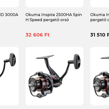
D 3000A
Okuma Inspira 2500HA Spin
Okuma In
H Speed pergető orsó
pergető 
32 606 Ft
31 510 