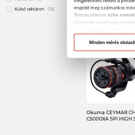
megjeleníteni neked a jövőbe
engedd meg számunkra mind
Külső raktáron
(16)
31 510 Ft
Természetesen
soha semmil
döntésed ezzel kapcsolatb
Előre is köszönjük!
Minden mérés elutasí
Okuma CEYMAR C
C5000XA SPI HIGH 