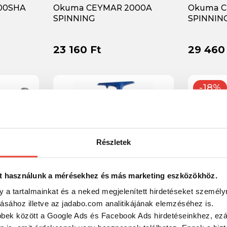
500SHA
Okuma CEYMAR 2000A
Okuma C
SPINNING
SPINNIN
23 160 Ft
29 460
-18%
Részletek
t használunk a mérésekhez és más marketing eszközökhöz.
y a tartalmainkat és a neked megjelenített hirdetéseket személy
tásához illetve az jadabo.com analitikájának elemzéséhez is.
0A Spin
Okuma ATOMIC SW 7000
Okuma C
bbek között a Google Ads és Facebook Ads hirdetéseinkhez, ezál
SPINNING 4.5:1
3000HA 6