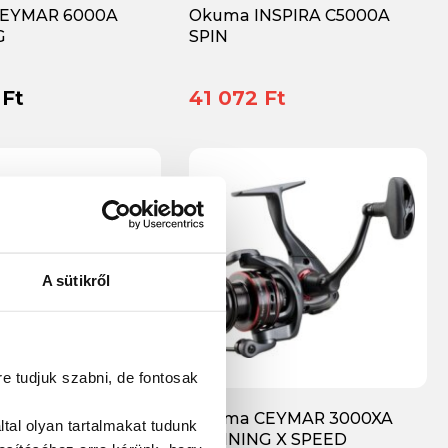
EYMAR 6000A
Okuma INSPIRA C5000A
G
SPIN
 Ft
41 072 Ft
A sütikről
re tudjuk szabni, de fontosak
EYMAR SW-X
Okuma CEYMAR 3000XA
tal olyan tartalmakat tudunk
.0:1
SPINNING X SPEED