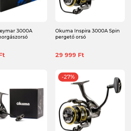
eymar 3000A
Okuma Inspira 3000A Spin
horgászorsó
pergető orsó
Ft
29 999 Ft
-27%