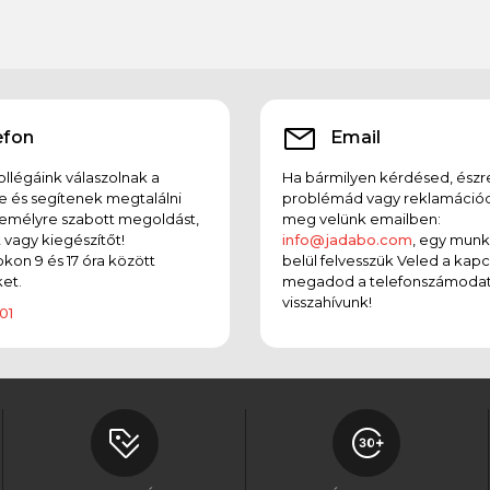
efon
Email
llégáink válaszolnak a
Ha bármilyen kérdésed, észr
e és segítenek megtalálni
problémád vagy reklamációd
emélyre szabott megoldást,
meg velünk emailben:
t vagy kiegészítőt!
info@jadabo.com
, egy mun
on 9 és 17 óra között
belül felvesszük Veled a kapc
et.
megadod a telefonszámodat
visszahívunk!
01