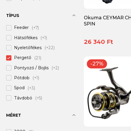
Doiyo
(+3)
TÍPUS
Okuma CEYMAR CH
Favorite
(+5)
SPIN
Feeder
(+7)
Frenetic
(+8)
Hátsófékes
(+1)
Gunki
(+2)
26 340 Ft
Nyeletőfékes
(+22)
Iron Claw
(+19)
Pergető
(21)
Major Craft
(+7)
-27%
Pontyozó / Bojlis
(+2)
Mitchell
(+37)
Pótdob
(+1)
Nevis
(+4)
Spod
(+3)
Okuma
(21)
Távdobó
(+5)
PENN
(+38)
Univerzális
(+8)
Reiva
(+10)
MÉRET
Ryobi
(+20)
SILSTAR
(+1)