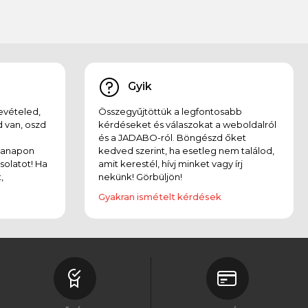
Gyik
evételed,
Összegyűjtöttük a legfontosabb
 van, oszd
kérdéseket és válaszokat a weboldalról
és a JADABO-ról. Böngészd őket
kanapon
kedved szerint, ha esetleg nem találod,
solatot! Ha
amit kerestél, hívj minket vagy írj
,
nekünk! Görbüljön!
Gyakran ismételt kérdések