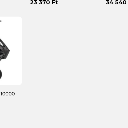
23 370 Ft
34 540
-10000