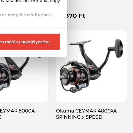
tosításához
arra kérünk, hogy
Ft
23 370 Ft
kor megváltoztathatod a
en mérés engedélyezése
EYMAR 8000A
Okuma CEYMAR 4000XA
G
SPINNING x SPEED