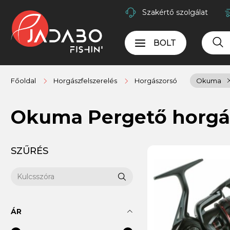
Szakértő szolgálat
BOLT
Főoldal
Horgászfelszerelés
Horgászorsó
Okuma
Okuma Pergető horgá
SZŰRÉS
ÁR