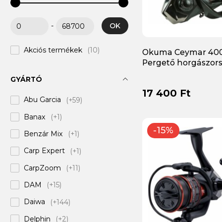
OK
-
Akciós termékek
(10)
Okuma Ceymar 40
Pergető horgászor
GYÁRTÓ
17 400 Ft
Abu Garcia
(+59)
Banax
(+1)
-15%
Benzár Mix
(+1)
Carp Expert
(+1)
CarpZoom
(+11)
DAM
(+15)
Daiwa
(+144)
Delphin
(+2)