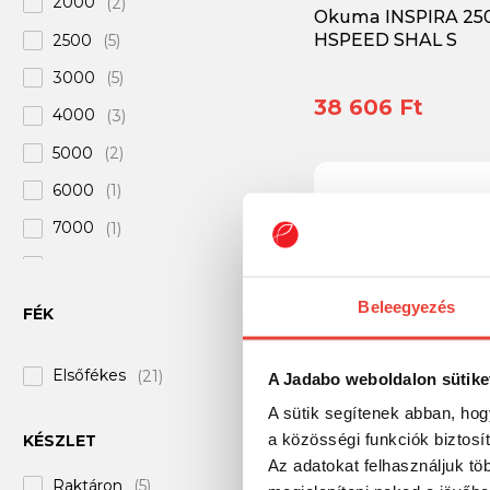
2000
(2)
Okuma INSPIRA 2
Saenger
(+8)
HSPEED SHAL S
2500
(5)
Savage Gear
(+11)
3000
(5)
38 606 Ft
Select
(+2)
4000
(3)
Shakespeare
(+6)
5000
(2)
Shimano
(+46)
6000
(1)
Trabucco
(+37)
7000
(1)
Van Staal
(+7)
8000
(1)
Wizard
(+23)
Beleegyezés
FÉK
Elsőfékes
(21)
A Jadabo weboldalon sütike
A sütik segítenek abban, hog
a közösségi funkciók biztosí
KÉSZLET
Okuma Inspira 250
Az adatokat felhasználjuk tö
Pergető orsó
Raktáron
(5)