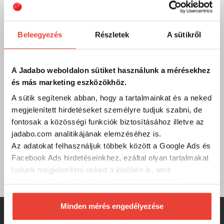
Email
Ha bármilyen kérdésed, észrevételed, problémád vagy
Beleegyezés
Részletek
A sütikről
reklamációd van, oszd meg velünk emailben:
info@jadabo.com
, egy munkanapon belül felvesszük
Veled a kapcsolatot! Ha megadod a telefonszámodat,
visszahívunk!
A Jadabo weboldalon sütiket használunk a mérésekhez
és más marketing eszközökhöz.
A sütik segítenek abban, hogy a tartalmainkat és a neked
Gyik
megjelenített hirdetéseket személyre tudjuk szabni, de
fontosak a közösségi funkciók biztosításához illetve az
Összegyűjtöttük a legfontosabb kérdéseket és válaszokat
jadabo.com analitikájának elemzéséhez is.
a weboldalról és a JADABO-ról. Böngészd őket kedved
szerint, ha esetleg nem találod, amit kerestél, hívj minket
Az adatokat felhasználjuk többek között a Google Ads és
vagy írj nekünk! Görbüljön!
Facebook Ads hirdetéseinkhez, ezáltal olyan tartalmakat
Gyakran ismételt kérdések
tudunk megjeleníteni neked a jövőben is, amit
érdekesnek vagy hasznosnak találhatsz. Ennek a
biztosításához
arra kérünk, hogy engedd meg
számunkra minden mérés használatát.
Minden mérés engedélyezése
Természetesen
soha semmilyen formában nem fogunk