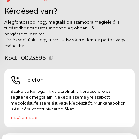
Kérdésed van?
A legfontosabb, hogy megtaláld a számodra megfelelő, a
tudásodhoz, tapasztalatodhoz legjobban illő
horgászeszközöket!
Hívj és segítünk, hogy mivel tudsz sikeres lenni a parton vagy a
csónakban!
Kód:
10023596
Telefon
Szakértő kollégáink válaszolnak a kérdéseidre és
segítenek megtalálni Neked a személyre szabott
megoldást, felszerelést vagy kiegészítőt! Munkanapokon
9 és 17 óra között hívhatod őket.
+36/1 411 3601