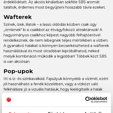
érdeklődését. Az akciós kínálatban sokféle SBS aromát
találtok, érdemes most begyűjteni hosszabb távra ezeket.
Wafterek
Színek, ízek, illatok – a lassú oldódás közben csak úgy
„ömlenek" ki a csalikból az étvágyfokozó attraktánsok! A
hagyományos csalikhoz képest nagyobb felhajtóerővel
rendelkeznek, de nem lebegnek teljes mértékben a vízben.
A gyanakvó halakat is könnyen becserkészheted a wafterek
használátával és most olcsóbban kipróbálhatod, neked
melyik kombináció működik a legjobban! Többek közt SBS
is van akciósan.
Pop-upok
Itt is íz- és színkavalkád. Fajsúlyuk könnyebb a vízénél, ezért
jól használható a fenék közelében, vagy a vízközt való
felkínálásra: jó a vizuális hatásuk, hogy kielégítsék a halak
változatos ízlését. Ezekkel is érdemes kísérletezni és ezt
most kedvezményes áron teheted meg!
Nem emeltük ki külön, de adalékanyagok, paszták, csali