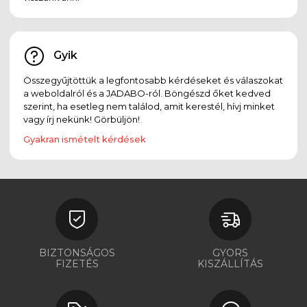
Gyik
Összegyűjtöttük a legfontosabb kérdéseket és válaszokat
a weboldalról és a JADABO-ról. Böngészd őket kedved
szerint, ha esetleg nem találod, amit kerestél, hívj minket
vagy írj nekünk! Görbüljön!
Gyakran ismételt kérdések
BIZTONSÁGOS
GYORS
FIZETÉS
KISZÁLLÍTÁS