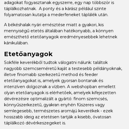
adagokat fogyasztanak egyszerre, egy nap többször is
táplálkozhatnak. A ponty és a kárász például szinte
folyamatosan kutatja a mederfeneket táplálék után.
A békéshalak nyári emésztése miatt a gyakori, kis
mennyiségű etetés általában hatékonyabb, a könnyen
emészthető etetőanyagok eredményesebbek lehetnek
kánikulában.
Etetőanyagok
Sokféle keverékből tudtok válogatni nálunk: találtok
nagyobb szemcseméretű kaját a testesebb példányoknak,
illetve finomabb szerkezetű method és feeder
etetőanyagokat is, amelyek gyorsan bontanak és
intenzíven dolgoznak a vízben. A webshopban emellett
olyan etetőanyagok is elérhetőek, amelyek kifejezetten
dévérezésre optimalizált a gyártó: finom szemcsés,
könnyűszerkezetű, gyakran enyhén fűszeres vagy
semlegesebb, természetes aromájú keverékek - ezek
hosszabb ideig az etetésen tartják a kisebb, óvatosan
táplálkozó dévérkeszegeket is.