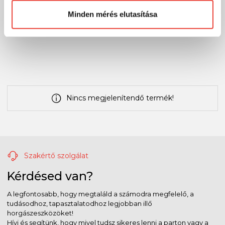
➡ Videós tudásmegosztás
Minden mérés elutasítása
Velünk többet fogsz!
Nincs megjelenítendő termék!
Szakértő szolgálat
Kérdésed van?
A legfontosabb, hogy megtaláld a számodra megfelelő, a
tudásodhoz, tapasztalatodhoz legjobban illő
horgászeszközöket!
Hívj és segítünk, hogy mivel tudsz sikeres lenni a parton vagy a