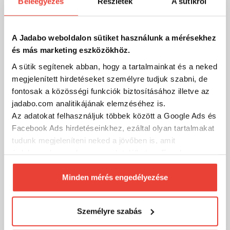
Beleegyezés
Részletek
A sütikről
imitációk, és üveges, konzerv csalik is kerültek az akciós
termékek közé!
Miért nálunk vásárolj?
A Jadabo weboldalon sütiket használunk a mérésekhez
Már közel 70 ezer horgász termék a Jadabo webshopjában!
és más marketing eszközökhöz.
A sütik segítenek abban, hogy a tartalmainkat és a neked
Nálunk mindent megtalálsz egy helyen: legyen szó feeder,
pergető vagy bojlis horgászatról - hagyományos vagy
megjelenített hirdetéseket személyre tudjuk szabni, de
technológiai alapú pecáról, van mindenünk, amire
fontosak a közösségi funkciók biztosításához illetve az
szükséged lehet a vízparton!
jadabo.com analitikájának elemzéséhez is.
Az adatokat felhasználjuk többek között a Google Ads és
➡ Több mint 250 márka
Facebook Ads hirdetéseinkhez, ezáltal olyan tartalmakat
➡ Széles termékválaszték
tudunk megjeleníteni neked a jövőben is, amit
érdekesnek vagy hasznosnak találhatsz. Ennek a
➡ Csak nálunk elérhető exkluzív termékek
biztosításához
arra kérünk, hogy engedd meg
➡ Rugalmas ügyintézés telefonon is
számunkra minden mérés használatát.
Minden mérés engedélyezése
➡ Folyamatos kedvezmények, akciók
Természetesen
soha semmilyen formában nem fogunk
visszaélni ezzel és később bármikor
➡ Magyar webáruház
Személyre szabás
megváltoztathatod a döntésed ezzel kapcsolatban.
➡ Valódi szakértői tanácsadás világbajnok horgászoktól
Előre is köszönjük!