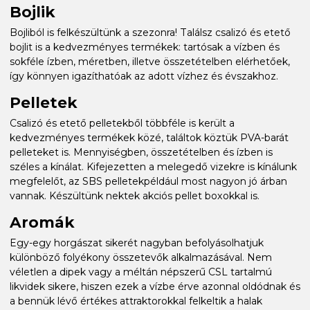
Bojlik
Bojliból is felkészültünk a szezonra! Találsz csalizó és etető
bojlit is a kedvezményes termékek: tartósak a vízben és
sokféle ízben, méretben, illetve összetételben elérhetőek,
így könnyen igazíthatóak az adott vízhez és évszakhoz.
Pelletek
Csalizó és etető pelletekből többféle is került a
kedvezményes termékek közé, találtok köztük PVA-barát
pelleteket is. Mennyiségben, összetételben és ízben is
széles a kínálat. Kifejezetten a melegedő vizekre is kínálunk
megfelelőt, az SBS pelletekpéldául most nagyon jó árban
vannak. Készültünk nektek akciós pellet boxokkal is.
Aromák
Egy-egy horgászat sikerét nagyban befolyásolhatjuk
különböző folyékony összetevők alkalmazásával. Nem
véletlen a dipek vagy a méltán népszerű CSL tartalmú
likvidek sikere, hiszen ezek a vízbe érve azonnal oldódnak és
a bennük lévő értékes attraktorokkal felkeltik a halak