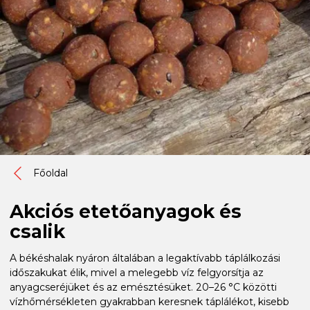
Főoldal
Akciós etetőanyagok és
csalik
A békéshalak nyáron általában a legaktívabb táplálkozási
időszakukat élik, mivel a melegebb víz felgyorsítja az
anyagcseréjüket és az emésztésüket. 20–26 °C közötti
vízhőmérsékleten gyakrabban keresnek táplálékot, kisebb