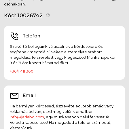
csónakban!
Kód:
10026742
Telefon
Szakértő kollégáink válaszolnak a kérdéseidre és
segítenek megtalálni Neked a személyre szabott
megoldást, felszerelést vagy kiegészítőt! Munkanapokon
9 és 17 óra között hívhatod őket.
+36/1 411 3601
Email
Ha bármilyen kérdésed, észrevételed, problémád vagy
reklamációd van, oszd meg velünk emailben:
info@jadabo.com
, egy munkanapon belül felvesszük
Veled a kapcsolatot! Ha megadod a telefonszámodat,
visszahívunk!