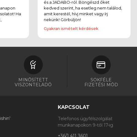
és a JADABO-ról. Böngészd őket
kanapon
kedved szerint, ha esetleg nem találod,
solatot! Ha
amit kerestél, hívj minket vagy írj
,
nekünk! Görbüljön!
Gyakran ismételt kérdések
MINŐSÍTETT
SOKFÉLE
VISZONTELADÓ
FIZETÉSI MÓD
KAPCSOLAT
shin'
Telefonos ügyfélszolgálat
munkanapokon 9-től 17-ig
+36/1 411 3601