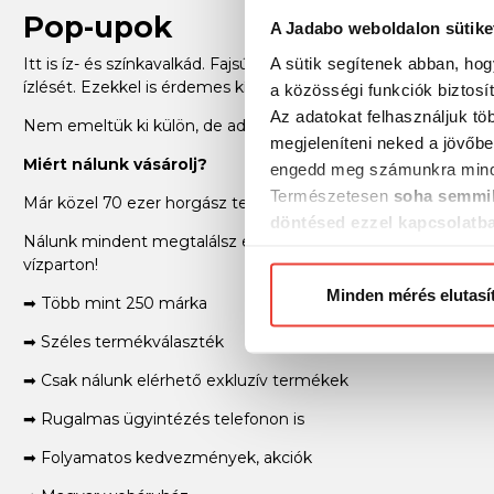
Pop-upok
A Jadabo weboldalon sütike
A sütik segítenek abban, hog
Itt is íz- és színkavalkád. Fajsúlyuk könnyebb a vízénél, ezért 
ízlését. Ezekkel is érdemes kísérletezni és ezt most kedv
a közösségi funkciók biztosí
Az adatokat felhasználjuk tö
Nem emeltük ki külön, de adalékanyagok, paszták, csali imitá
megjeleníteni neked a jövőbe
Miért nálunk vásárolj?
engedd meg számunkra mind
Természetesen
soha semmil
Már közel 70 ezer horgász termék a Jadabo webshopjában!
döntésed ezzel kapcsolatb
Nálunk mindent megtalálsz egy helyen: legyen szó feeder, p
Előre is köszönjük!
vízparton!
Minden mérés elutasí
➡ Több mint 250 márka
➡ Széles termékválaszték
➡ Csak nálunk elérhető exkluzív termékek
➡ Rugalmas ügyintézés telefonon is
➡ Folyamatos kedvezmények, akciók