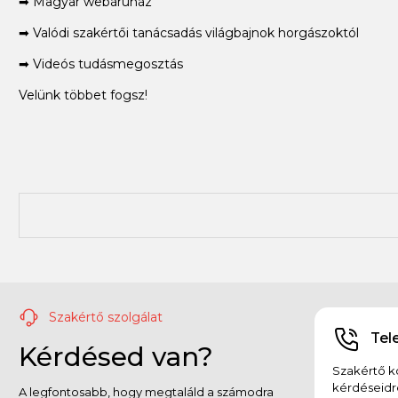
➡ Magyar webáruház
➡ Valódi szakértői tanácsadás világbajnok horgászoktól
➡ Videós tudásmegosztás
Velünk többet fogsz!
Szakértő szolgálat
Tel
Kérdésed van?
Szakértő ko
kérdéseidr
A legfontosabb, hogy megtaláld a számodra