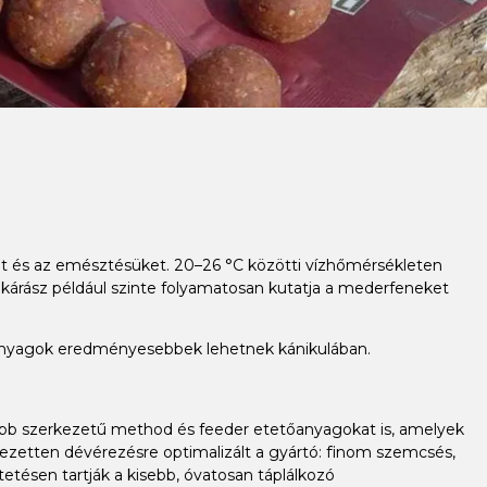
üket és az emésztésüket. 20–26 °C közötti vízhőmérsékleten
 kárász például szinte folyamatosan kutatja a mederfeneket
őanyagok eredményesebbek lehetnek kánikulában.
mabb szerkezetű method és feeder etetőanyagokat is, amelyek
ezetten dévérezésre optimalizált a gyártó: finom szemcsés,
ésen tartják a kisebb, óvatosan táplálkozó