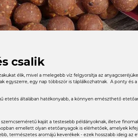
s csalik
szakukat élik, mivel a melegebb víz felgyorsítja az anyagcseréj
k egyszerre, egy nap többször is táplálkozhatnak. A ponty és a
ségű etetés általában hatékonyabb, a könnyen emészthető etet
bb szemcseméretű kaját a testesebb példányoknak, illetve fino
opban emellett olyan etetőanyagok is elérhetőek, amelyek kifej
, természetes aromájú keverékek - ezek hosszabb ideig az etet