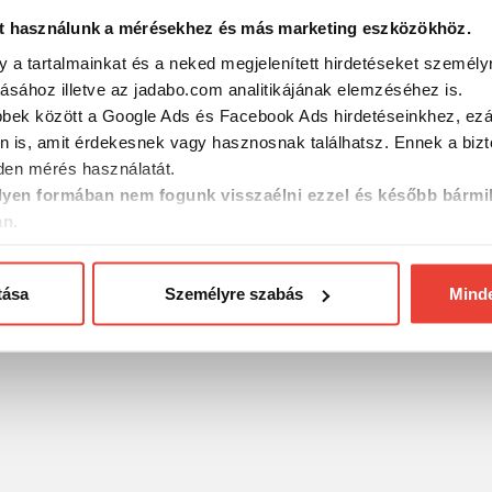
t használunk a mérésekhez és más marketing eszközökhöz.
y a tartalmainkat és a neked megjelenített hirdetéseket személy
jól használható a fenék közelében, vagy a vízközt való felkínálásra
ezményes áron teheted meg!
tásához illetve az jadabo.com analitikájának elemzéséhez is.
bbek között a Google Ads és Facebook Ads hirdetéseinkhez, ezál
ciók, és üveges, konzerv csalik is kerültek az akciós termékek k
n is, amit érdekesnek vagy hasznosnak találhatsz. Ennek a biz
en mérés használatát.
yen formában nem fogunk visszaélni ezzel és később bármi
an.
ergető vagy bojlis horgászatról - hagyományos vagy technológia
tása
Személyre szabás
Mind