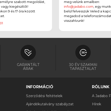
emélyre szabott megoldást,
meg velünk emailben:
t vagy kiegészítőt!
info@jadabo.com
, egy mun
on 9 és 17 óra között
belül felvesszük Veled a kapc
et.
megadod a telefonszámodat
visszahívunk!
01
GARANTÁLT
30 ÉV SZAKMAI
ÁRAK
TAPASZTALAT
INFORMÁCIÓ
RÓLUNK
Szerződési feltételek
A Jadabo Fi
Ajándékutalvány szabályzat
Hírek