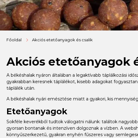
Főoldal
Akciós etetőanyagok és csalik
Akciós etetőanyagok é
A békéshalak nyáron általában a legaktívabb táplálkozási idő
gyakrabban keresnek táplálékot, kisebb adagokat fogyasztana
táplálék után.
A békéshalak nyári emésztése miatt a gyakori, kis mennyi
Etetőanyagok
Sokféle keverékből tudtok válogatni nálunk: találtok nagyo
gyorsan bontanak és intenzíven dolgoznak a vízben. A websh
könnyűszerkezetű, gyakran enyhén fűszeres vagy semlegesebb