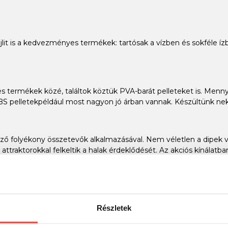
 bojlit is a kedvezményes termékek: tartósak a vízben és sokféle 
s termékek közé, találtok köztük PVA-barát pelleteket is. Mennyi
BS pelletekpéldául most nagyon jó árban vannak. Készültünk nekt
ő folyékony összetevők alkalmazásával. Nem véletlen a dipek va
attraktorokkal felkeltik a halak érdeklődését. Az akciós kínálat
enek" ki a csalikból az étvágyfokozó attraktánsok! A hagyományos
Részletek
t is könnyen becserkészheted a wafterek használátával és most