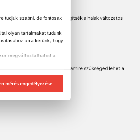
re tudjuk szabni, de fontosak
: jó a vizuális hatásuk, hogy kielégítsék a halak változatos
tal olyan tartalmakat tudunk
özé!
tosításához
arra kérünk, hogy
kor megváltoztathatod a
i alapú pecáról, van mindenünk, amire szükséged lehet a
en mérés engedélyezése