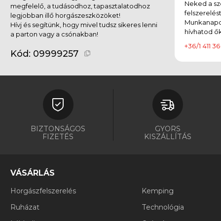
Neked a sz
megfelelő, a tudásodhoz, tapasztalatodhoz
felszerelés
legjobban illő horgászeszközöket!
Munkanapok
Hívj és segítünk, hogy mivel tudsz sikeres lenni
hívhatod ők
a parton vagy a csónakban!
+36/1 411 36
Kód:
09999257
BIZTONSÁGOS
GYORS
FIZETÉS
KISZÁLLÍTÁS
VÁSÁRLÁS
Horgászfelszerelés
Kemping
Ruházat
Technológia