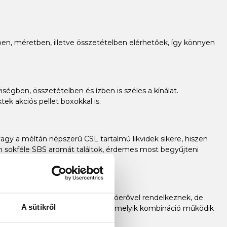
ízben, méretben, illetve összetételben elérhetőek, így könnyen
ségben, összetételben és ízben is széles a kínálat.
ek akciós pellet boxokkal is.
gy a méltán népszerű CSL tartalmú likvidek sikere, hiszen
ban sokféle SBS aromát találtok, érdemes most begyűjteni
 csalikhoz képest nagyobb felhajtóerővel rendelkeznek, de
A sütikről
 olcsóbban kipróbálhatod, neked melyik kombináció működik