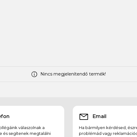
Nincs megjelenítendő termék!
efon
Email
llégáink válaszolnak a
Ha bármilyen kérdésed, észr
e és segítenek megtalálni
problémád vagy reklamációd