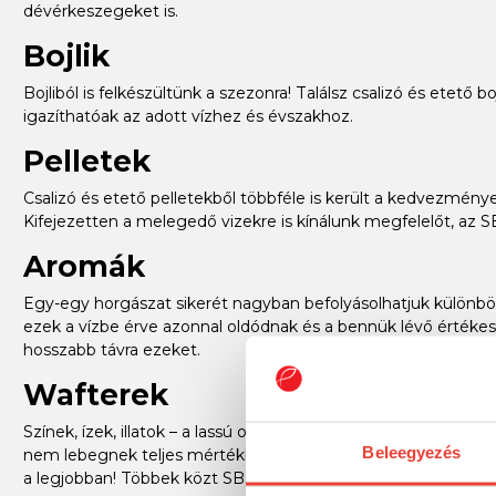
dévérkeszegeket is.
Bojlik
Bojliból is felkészültünk a szezonra! Találsz csalizó és etető
igazíthatóak az adott vízhez és évszakhoz.
Pelletek
Csalizó és etető pelletekből többféle is került a kedvezménye
Kifejezetten a melegedő vizekre is kínálunk megfelelőt, az S
Aromák
Egy-egy horgászat sikerét nagyban befolyásolhatjuk különböz
ezek a vízbe érve azonnal oldódnak és a bennük lévő értékes 
hosszabb távra ezeket.
Wafterek
Színek, ízek, illatok – a lassú oldódás közben csak úgy „öml
Beleegyezés
nem lebegnek teljes mértékben a vízben. A gyanakvó halaka
a legjobban! Többek közt SBS is van akciósan.