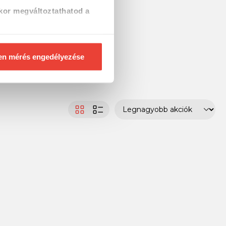
kor megváltoztathatod a
en mérés engedélyezése