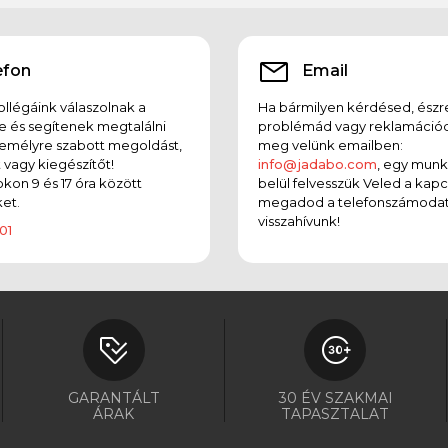
efon
Email
llégáink válaszolnak a
Ha bármilyen kérdésed, észr
e és segítenek megtalálni
problémád vagy reklamációd
emélyre szabott megoldást,
meg velünk emailben:
t vagy kiegészítőt!
info@jadabo.com
, egy mun
on 9 és 17 óra között
belül felvesszük Veled a kapc
et.
megadod a telefonszámodat
visszahívunk!
01
GARANTÁLT
30 ÉV SZAKMAI
ÁRAK
TAPASZTALAT