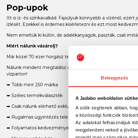
Pop-upok
Itt is íz- és színkavalkád. Fajsúlyuk könnyebb a vízénél, ezért 
ízlését. Ezekkel is érdemes kísérletezni és ezt most kedv
Nem emeltük ki külön, de adalékanyagok, paszták, csali imitá
Miért nálunk vásárolj?
Már közel 70 ezer horgász termék a Jadabo webshopjában!
Nálunk mindent megtalálsz egy helyen: legyen szó feeder, p
vízparton!
Beleegyezés
➡ Több mint 250 márka
➡ Széles termékválaszték
A Jadabo weboldalon sütike
➡ Csak nálunk elérhető exkluzív termékek
A sütik segítenek abban, hog
a közösségi funkciók biztosí
➡ Rugalmas ügyintézés telefonon is
Az adatokat felhasználjuk tö
➡ Folyamatos kedvezmények, akciók
megjeleníteni neked a jövőbe
engedd meg számunkra mind