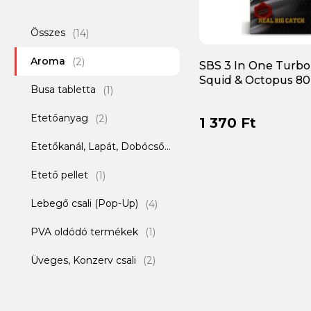
Összes
(14)
Aroma
(2)
SBS 3 In One Turbo
Squid & Octopus 80
Busa tabletta
(1)
Etetőanyag
(2)
1 370 Ft
Etetőkanál, Lapát, Dobócső
(1)
Etető pellet
(1)
Lebegő csali (Pop-Up)
(4)
PVA oldódó termékek
(1)
Üveges, Konzerv csali
(2)