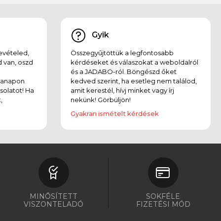
Gyik
evételed,
Összegyűjtöttük a legfontosabb
 van, oszd
kérdéseket és válaszokat a weboldalról
és a JADABO-ról. Böngészd őket
kanapon
kedved szerint, ha esetleg nem találod,
solatot! Ha
amit kerestél, hívj minket vagy írj
,
nekünk! Görbüljön!
Gyakran ismételt kérdések
MINŐSÍTETT
SOKFÉLE
VISZONTELADÓ
FIZETÉSI MÓD