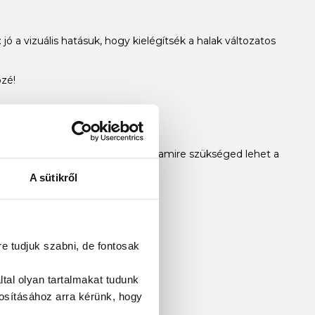
: jó a vizuális hatásuk, hogy kielégítsék a halak változatos
özé!
i alapú pecáról, van mindenünk, amire szükséged lehet a
A sütikről
re tudjuk szabni, de fontosak
tal olyan tartalmakat tudunk
tosításához
arra kérünk, hogy