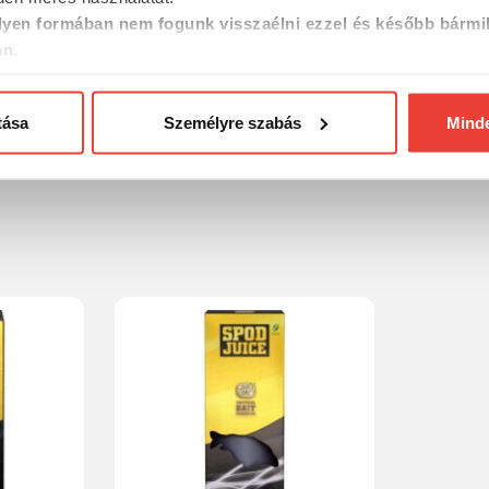
yen formában nem fogunk visszaélni ezzel és később bármi
an.
tása
Személyre szabás
Mind