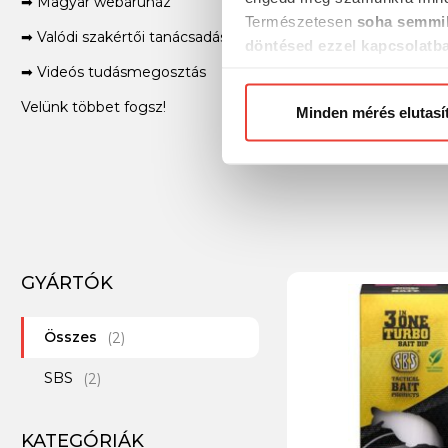
➡ Magyar webáruház
Természetesen
soha semmil
➡ Valódi szakértői tanácsadás világbajnok horgászoktól
döntésed ezzel kapcsolatb
Előre is köszönjük!
➡ Videós tudásmegosztás
Velünk többet fogsz!
Minden mérés elutasí
GYÁRTÓK
Összes
(2)
SBS
(2)
KATEGÓRIÁK