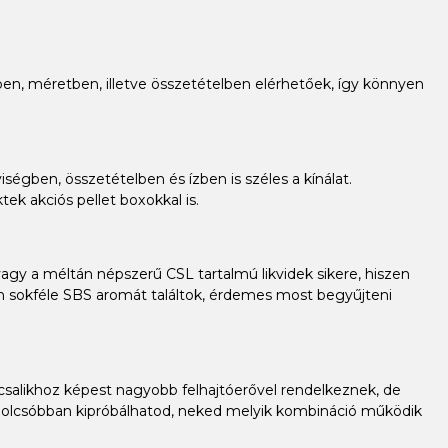
ízben, méretben, illetve összetételben elérhetőek, így könnyen
ségben, összetételben és ízben is széles a kínálat.
ek akciós pellet boxokkal is.
gy a méltán népszerű CSL tartalmú likvidek sikere, hiszen
ban sokféle SBS aromát találtok, érdemes most begyűjteni
 csalikhoz képest nagyobb felhajtóerővel rendelkeznek, de
 olcsóbban kipróbálhatod, neked melyik kombináció működik