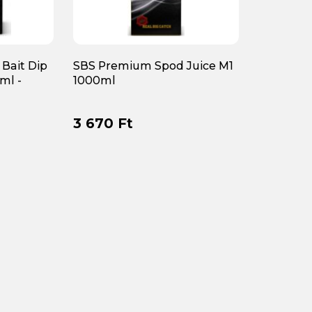
 Bait Dip
SBS Premium Spod Juice M1
ml -
1000ml
3 670 Ft