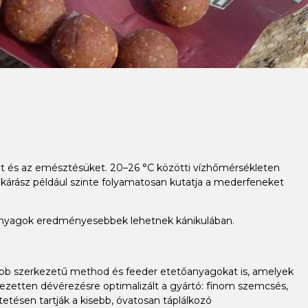
üket és az emésztésüket. 20–26 °C közötti vízhőmérsékleten
 kárász például szinte folyamatosan kutatja a mederfeneket
őanyagok eredményesebbek lehetnek kánikulában.
mabb szerkezetű method és feeder etetőanyagokat is, amelyek
ezetten dévérezésre optimalizált a gyártó: finom szemcsés,
ésen tartják a kisebb, óvatosan táplálkozó