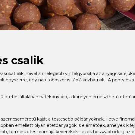
s csalik
szakukat élik, mivel a melegebb víz felgyorsítja az anyagcseréj
k egyszerre, egy nap többször is táplálkozhatnak. A ponty és a
ségű etetés általában hatékonyabb, a könnyen emészthető etet
bb szemcseméretű kaját a testesebb példányoknak, illetve fino
opban emellett olyan etetőanyagok is elérhetőek, amelyek kifej
, természetes aromájú keverékek - ezek hosszabb ideig az etet