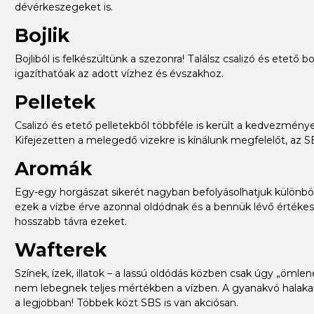
dévérkeszegeket is.
Bojlik
Bojliból is felkészültünk a szezonra! Találsz csalizó és etető
igazíthatóak az adott vízhez és évszakhoz.
Pelletek
Csalizó és etető pelletekből többféle is került a kedvezménye
Kifejezetten a melegedő vizekre is kínálunk megfelelőt, az S
Aromák
Egy-egy horgászat sikerét nagyban befolyásolhatjuk különböz
ezek a vízbe érve azonnal oldódnak és a bennük lévő értékes 
hosszabb távra ezeket.
Wafterek
Színek, ízek, illatok – a lassú oldódás közben csak úgy „öml
nem lebegnek teljes mértékben a vízben. A gyanakvó halaka
a legjobban! Többek közt SBS is van akciósan.