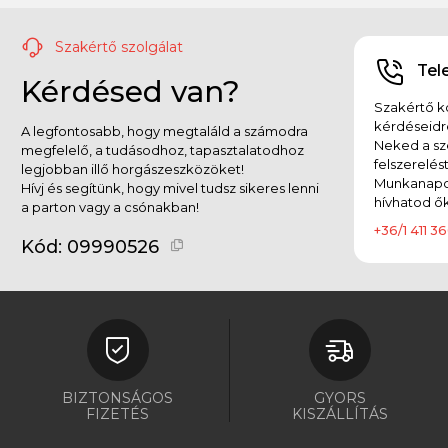
Szakértő szolgálat
Tel
Kérdésed van?
Szakértő ko
kérdéseidr
A legfontosabb, hogy megtaláld a számodra
Neked a sz
megfelelő, a tudásodhoz, tapasztalatodhoz
felszerelés
legjobban illő horgászeszközöket!
Munkanapok
Hívj és segítünk, hogy mivel tudsz sikeres lenni
hívhatod ők
a parton vagy a csónakban!
+36/1 411 36
Kód:
09990526
BIZTONSÁGOS
GYORS
FIZETÉS
KISZÁLLÍTÁS