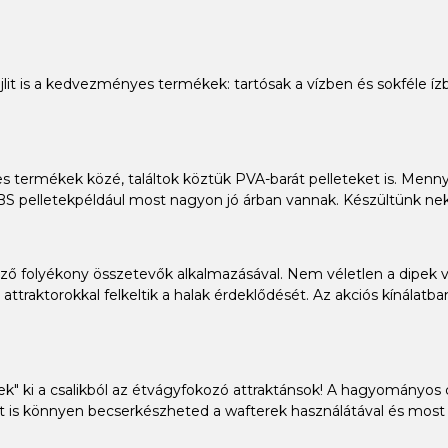
 bojlit is a kedvezményes termékek: tartósak a vízben és sokféle 
s termékek közé, találtok köztük PVA-barát pelleteket is. Mennyi
BS pelletekpéldául most nagyon jó árban vannak. Készültünk nekt
ő folyékony összetevők alkalmazásával. Nem véletlen a dipek va
attraktorokkal felkeltik a halak érdeklődését. Az akciós kínálat
enek" ki a csalikból az étvágyfokozó attraktánsok! A hagyományos
t is könnyen becserkészheted a wafterek használátával és most