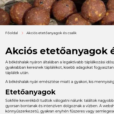
Főoldal
Akciós etetőanyagok és csalik
Akciós etetőanyagok é
A békéshalak nyáron általában a legaktívabb táplálkozási idő
gyakrabban keresnek táplálékot, kisebb adagokat fogyasztana
táplálék után.
A békéshalak nyári emésztése miatt a gyakori, kis mennyi
Etetőanyagok
Sokféle keverékből tudtok válogatni nálunk: találtok nagyo
gyorsan bontanak és intenzíven dolgoznak a vízben. A websh
könnyűszerkezetű, gyakran enyhén fűszeres vagy semlegesebb