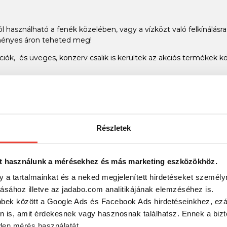
jól használható a fenék közelében, vagy a vízközt való felkínálásra
ezményes áron teheted meg!
ciók, és üveges, konzerv csalik is kerültek az akciós termékek k
ergető vagy bojlis horgászatról - hagyományos vagy technológia
Részletek
t használunk a mérésekhez és más marketing eszközökhöz.
y a tartalmainkat és a neked megjelenített hirdetéseket személy
tásához illetve az jadabo.com analitikájának elemzéséhez is.
bbek között a Google Ads és Facebook Ads hirdetéseinkhez, ezál
n is, amit érdekesnek vagy hasznosnak találhatsz. Ennek a biz
en mérés használatát.