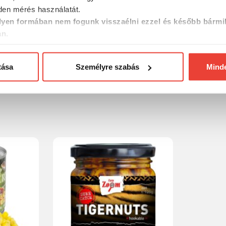
en mérés használatát.
yen formában nem fogunk visszaélni ezzel és később bármi
an.
tása
Személyre szabás
Mind