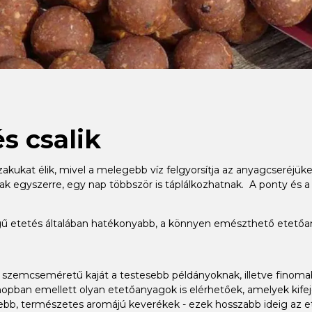
s csalik
szakukat élik, mivel a melegebb víz felgyorsítja az anyagcseréj
k egyszerre, egy nap többször is táplálkozhatnak. A ponty és a
ségű etetés általában hatékonyabb, a könnyen emészthető etet
bb szemcseméretű kaját a testesebb példányoknak, illetve fino
opban emellett olyan etetőanyagok is elérhetőek, amelyek kifej
, természetes aromájú keverékek - ezek hosszabb ideig az etet