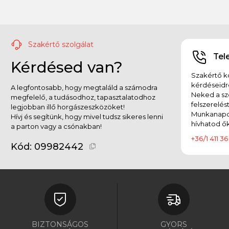
Szakértő szolgálat
Tel
Kérdésed van?
Szakértő ko
kérdéseidr
A legfontosabb, hogy megtaláld a számodra
Neked a sz
megfelelő, a tudásodhoz, tapasztalatodhoz
felszerelés
legjobban illő horgászeszközöket!
Munkanapok
Hívj és segítünk, hogy mivel tudsz sikeres lenni
hívhatod ők
a parton vagy a csónakban!
+36/1 411 36
Kód:
09982442
BIZTONSÁGOS
GYORS