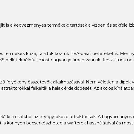
 bojlit is a kedvezményes termékek: tartósak a vízben és sokféle 
s termékek közé, találtok köztük PVA-barát pelleteket is. Mennyi
BS pelletekpéldául most nagyon jó árban vannak. Készültünk nekt
ő folyékony összetevők alkalmazásával. Nem véletlen a dipek va
attraktorokkal felkeltik a halak érdeklődését. Az akciós kínálat
enek" ki a csalikból az étvágyfokozó attraktánsok! A hagyományos
t is könnyen becserkészheted a wafterek használátával és most