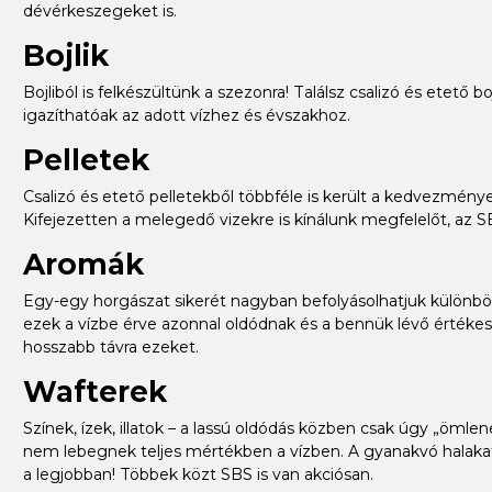
dévérkeszegeket is.
Bojlik
Bojliból is felkészültünk a szezonra! Találsz csalizó és etető
igazíthatóak az adott vízhez és évszakhoz.
Pelletek
Csalizó és etető pelletekből többféle is került a kedvezménye
Kifejezetten a melegedő vizekre is kínálunk megfelelőt, az S
Aromák
Egy-egy horgászat sikerét nagyban befolyásolhatjuk különböz
ezek a vízbe érve azonnal oldódnak és a bennük lévő értékes 
hosszabb távra ezeket.
Wafterek
Színek, ízek, illatok – a lassú oldódás közben csak úgy „öml
nem lebegnek teljes mértékben a vízben. A gyanakvó halaka
a legjobban! Többek közt SBS is van akciósan.