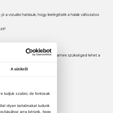
: jó a vizuális hatásuk, hogy kielégítsék a halak változatos
özé!
i alapú pecáról, van mindenünk, amire szükséged lehet a
A sütikről
re tudjuk szabni, de fontosak
tal olyan tartalmakat tudunk
tosításához
arra kérünk, hogy