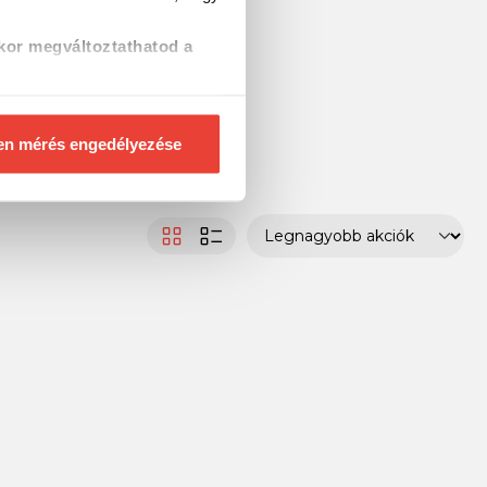
kor megváltoztathatod a
en mérés engedélyezése