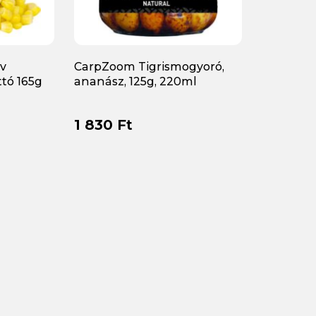
rv
CarpZoom Tigrismogyoró,
ttó 165g
ananász, 125g, 220ml
1 830 Ft