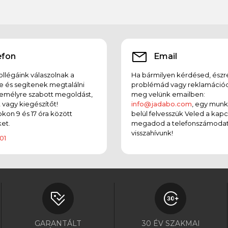
efon
Email
llégáink válaszolnak a
Ha bármilyen kérdésed, észr
e és segítenek megtalálni
problémád vagy reklamációd
emélyre szabott megoldást,
meg velünk emailben:
t vagy kiegészítőt!
info@jadabo.com
, egy mun
on 9 és 17 óra között
belül felvesszük Veled a kapc
et.
megadod a telefonszámodat
visszahívunk!
01
GARANTÁLT
30 ÉV SZAKMAI