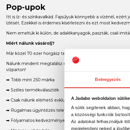
Pop-upok
Itt is íz- és színkavalkád. Fajsúlyuk könnyebb a vízénél, ezért 
ízlését. Ezekkel is érdemes kísérletezni és ezt most kedv
Nem emeltük ki külön, de adalékanyagok, paszták, csali imitá
Miért nálunk vásárolj?
Már közel 70 ezer horgász termék a Jadabo webshopjában!
Nálunk mindent megtalálsz egy helyen: legyen szó feeder, p
vízparton!
Beleegyezés
➡ Több mint 250 márka
➡ Széles termékválaszték
A Jadabo weboldalon sütike
➡ Csak nálunk elérhető exkluzív termékek
A sütik segítenek abban, hog
➡ Rugalmas ügyintézés telefonon is
a közösségi funkciók biztosí
➡ Folyamatos kedvezmények, akciók
Az adatokat felhasználjuk tö
megjeleníteni neked a jövőbe