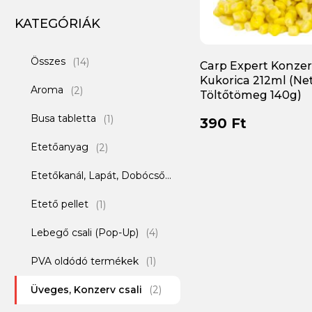
KATEGÓRIÁK
Összes
(14)
Carp Expert Konze
Kukorica 212ml (Ne
Aroma
(2)
Töltőtömeg 140g)
Busa tabletta
(1)
390 Ft
Etetőanyag
(2)
Etetőkanál, Lapát, Dobócső
(1)
Etető pellet
(1)
Lebegő csali (Pop-Up)
(4)
PVA oldódó termékek
(1)
Üveges, Konzerv csali
(2)