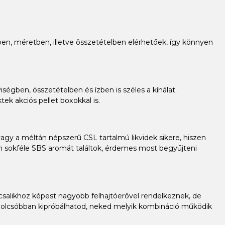
ízben, méretben, illetve összetételben elérhetőek, így könnyen
ségben, összetételben és ízben is széles a kínálat.
ek akciós pellet boxokkal is.
gy a méltán népszerű CSL tartalmú likvidek sikere, hiszen
ban sokféle SBS aromát találtok, érdemes most begyűjteni
 csalikhoz képest nagyobb felhajtóerővel rendelkeznek, de
 olcsóbban kipróbálhatod, neked melyik kombináció működik