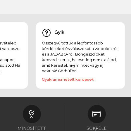
Gyik
evételed,
Összegyűjtöttük a legfontosabb
 van, oszd
kérdéseket és válaszokat a weboldalról
és a JADABO-ról. Böngészd őket
kanapon
kedved szerint, ha esetleg nem találod,
solatot! Ha
amit kerestél, hívj minket vagy írj
,
nekünk! Görbüljön!
Gyakran ismételt kérdések
MINŐSÍTETT
SOKFÉLE