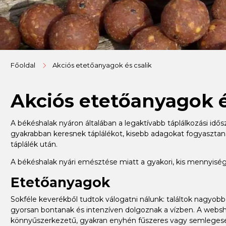
Főoldal
Akciós etetőanyagok és csalik
Akciós etetőanyagok é
A békéshalak nyáron általában a legaktívabb táplálkozási idő
gyakrabban keresnek táplálékot, kisebb adagokat fogyasztana
táplálék után.
A békéshalak nyári emésztése miatt a gyakori, kis mennyi
Etetőanyagok
Sokféle keverékből tudtok válogatni nálunk: találtok nagyo
gyorsan bontanak és intenzíven dolgoznak a vízben. A websh
könnyűszerkezetű, gyakran enyhén fűszeres vagy semlegesebb