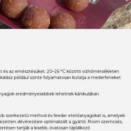
üket és az emésztésüket. 20–26 °C közötti vízhőmérsékleten
 kárász például szinte folyamatosan kutatja a mederfeneket
őanyagok eredményesebbek lehetnek kánikulában.
mabb szerkezetű method és feeder etetőanyagokat is, amelyek
ezetten dévérezésre optimalizált a gyártó: finom szemcsés,
ésen tartják a kisebb, óvatosan táplálkozó