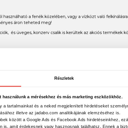
jól használható a fenék közelében, vagy a vízközt való felkínálásra
ezményes áron teheted meg!
ciók, és üveges, konzerv csalik is kerültek az akciós termékek k
ergető vagy bojlis horgászatról - hagyományos vagy technológia
Részletek
t használunk a mérésekhez és más marketing eszközökhöz.
y a tartalmainkat és a neked megjelenített hirdetéseket személy
tásához illetve az jadabo.com analitikájának elemzéséhez is.
bbek között a Google Ads és Facebook Ads hirdetéseinkhez, ezál
n is, amit érdekesnek vagy hasznosnak találhatsz. Ennek a biz