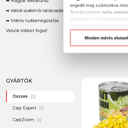
➡ Magyar webáruház
engedd meg számunkra mind
➡ Valódi szakértői tanácsadás világbajnok horgászoktól
Természetesen
soha semmil
döntésed ezzel kapcsolatb
➡ Videós tudásmegosztás
Előre is köszönjük!
Velünk többet fogsz!
Minden mérés elutasí
GYÁRTÓK
Összes
(2)
Carp Expert
(1)
CarpZoom
(1)