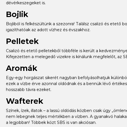
dévérkeszegeket is.
Bojlik
Bojliból is felkészültünk a szezonra! Találsz csalizó és etető
igazíthatóak az adott vízhez és évszakhoz.
Pelletek
Csalizó és etető pelletekből többféle is került a kedvezménye
Kifejezetten a melegedő vizekre is kínálunk megfelelőt, az S
Aromák
Egy-egy horgászat sikerét nagyban befolyásolhatjuk különböz
ezek a vízbe érve azonnal oldódnak és a bennük lévő értékes 
hosszabb távra ezeket.
Wafterek
Színek, ízek, illatok – a lassú oldódás közben csak úgy „öml
nem lebegnek teljes mértékben a vízben. A gyanakvó halaka
a legjobban! Többek közt SBS is van akciósan.