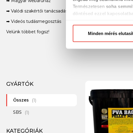
➡ Magyar webáruház
Természetesen
soha semmil
➡ Valódi szakértői tanácsadás világbajnok horgászoktól
döntésed ezzel kapcsolatb
Előre is köszönjük!
➡ Videós tudásmegosztás
Velünk többet fogsz!
Minden mérés elutasí
GYÁRTÓK
Összes
(1)
SBS
(1)
KATEGÓRIÁK