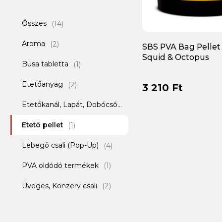
Összes
(14)
Aroma
(2)
SBS PVA Bag Pellet
Squid & Octopus
Busa tabletta
(1)
Etetőanyag
(2)
3 210 Ft
Etetőkanál, Lapát, Dobócső
(1)
Etető pellet
(1)
Lebegő csali (Pop-Up)
(4)
PVA oldódó termékek
(1)
Üveges, Konzerv csali
(2)