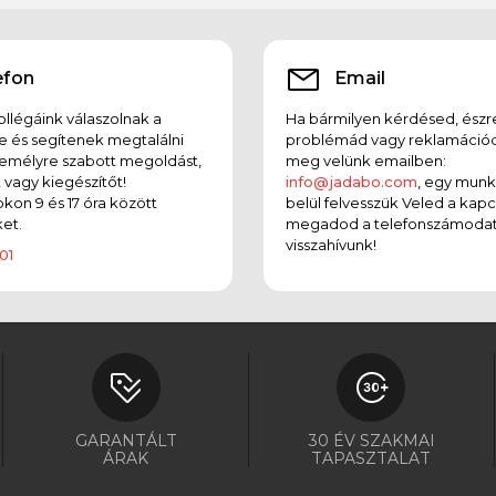
efon
Email
llégáink válaszolnak a
Ha bármilyen kérdésed, észr
e és segítenek megtalálni
problémád vagy reklamációd
emélyre szabott megoldást,
meg velünk emailben:
t vagy kiegészítőt!
info@jadabo.com
, egy mun
on 9 és 17 óra között
belül felvesszük Veled a kapc
et.
megadod a telefonszámodat
visszahívunk!
01
GARANTÁLT
30 ÉV SZAKMAI
ÁRAK
TAPASZTALAT