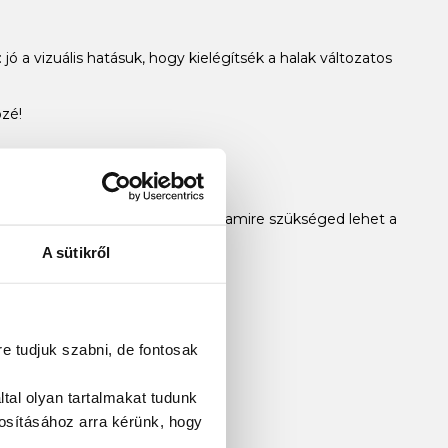
: jó a vizuális hatásuk, hogy kielégítsék a halak változatos
özé!
i alapú pecáról, van mindenünk, amire szükséged lehet a
A sütikről
re tudjuk szabni, de fontosak
tal olyan tartalmakat tudunk
tosításához
arra kérünk, hogy