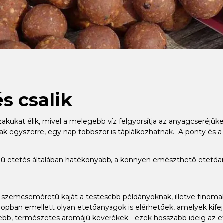
s csalik
szakukat élik, mivel a melegebb víz felgyorsítja az anyagcseréj
k egyszerre, egy nap többször is táplálkozhatnak. A ponty és a
ségű etetés általában hatékonyabb, a könnyen emészthető etet
bb szemcseméretű kaját a testesebb példányoknak, illetve fino
opban emellett olyan etetőanyagok is elérhetőek, amelyek kifej
, természetes aromájú keverékek - ezek hosszabb ideig az etet