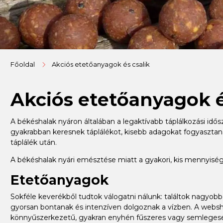
Főoldal
Akciós etetőanyagok és csalik
Akciós etetőanyagok é
A békéshalak nyáron általában a legaktívabb táplálkozási idő
gyakrabban keresnek táplálékot, kisebb adagokat fogyasztana
táplálék után.
A békéshalak nyári emésztése miatt a gyakori, kis mennyi
Etetőanyagok
Sokféle keverékből tudtok válogatni nálunk: találtok nagyo
gyorsan bontanak és intenzíven dolgoznak a vízben. A websh
könnyűszerkezetű, gyakran enyhén fűszeres vagy semlegesebb