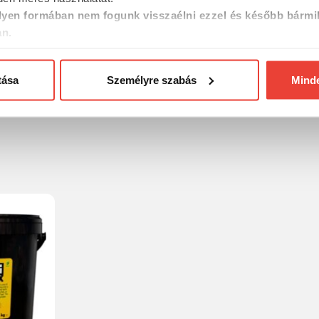
yen formában nem fogunk visszaélni ezzel és később bármi
an.
tása
Személyre szabás
Mind