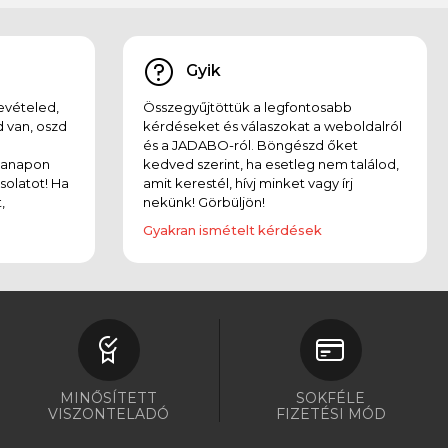
Gyik
evételed,
Összegyűjtöttük a legfontosabb
 van, oszd
kérdéseket és válaszokat a weboldalról
és a JADABO-ról. Böngészd őket
kanapon
kedved szerint, ha esetleg nem találod,
solatot! Ha
amit kerestél, hívj minket vagy írj
,
nekünk! Görbüljön!
Gyakran ismételt kérdések
MINŐSÍTETT
SOKFÉLE
VISZONTELADÓ
FIZETÉSI MÓD