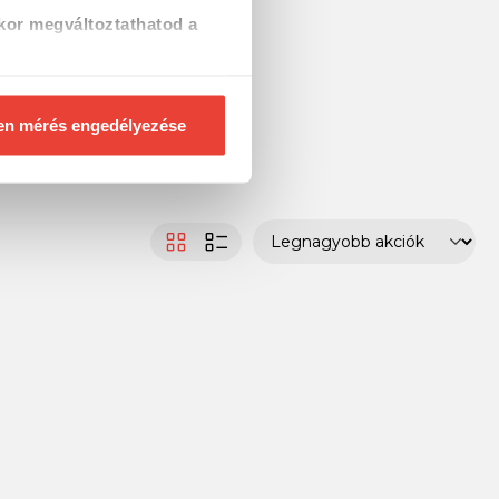
kor megváltoztathatod a
en mérés engedélyezése