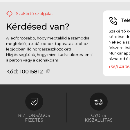
Szakértő szolgálat
Tel
Kérdésed van?
Szakértő ko
kérdéseidr
A legfontosabb, hogy megtaláld a számodra
Neked a sz
megfelelő, a tudásodhoz, tapasztalatodhoz
felszerelés
legjobban illő horgászeszközöket!
Munkanapok
Hívj és segítünk, hogy mivel tudsz sikeres lenni
hívhatod ők
a parton vagy a csónakban!
+36/1 411 36
Kód:
10015812
BIZTONSÁGOS
GYORS
FIZETÉS
KISZÁLLÍTÁS