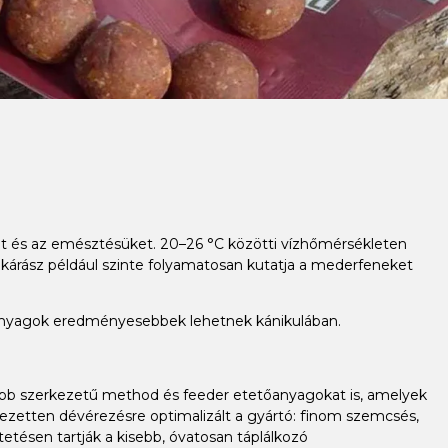
üket és az emésztésüket. 20–26 °C közötti vízhőmérsékleten
 kárász például szinte folyamatosan kutatja a mederfeneket
őanyagok eredményesebbek lehetnek kánikulában.
mabb szerkezetű method és feeder etetőanyagokat is, amelyek
ezetten dévérezésre optimalizált a gyártó: finom szemcsés,
ésen tartják a kisebb, óvatosan táplálkozó