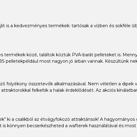
 bojlit is a kedvezményes termékek: tartósak a vízben és sokféle 
s termékek közé, találtok köztük PVA-barát pelleteket is. Mennyi
BS pelletekpéldául most nagyon jó árban vannak. Készültünk nekt
ő folyékony összetevők alkalmazásával. Nem véletlen a dipek va
attraktorokkal felkeltik a halak érdeklődését. Az akciós kínálat
enek" ki a csalikból az étvágyfokozó attraktánsok! A hagyományos
t is könnyen becserkészheted a wafterek használátával és most