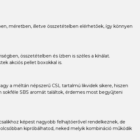
ízben, méretben, illetve összetételben elérhetőek, így könnyen
ségben, összetételben és ízben is széles a kínálat.
ek akciós pellet boxokkal is.
gy a méltán népszerű CSL tartalmú likvidek sikere, hiszen
ban sokféle SBS aromát találtok, érdemes most begyűjteni
 csalikhoz képest nagyobb felhajtóerővel rendelkeznek, de
 olcsóbban kipróbálhatod, neked melyik kombináció működik