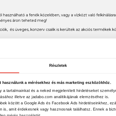
jól használható a fenék közelében, vagy a vízközt való felkínálásra
ezményes áron teheted meg!
ciók, és üveges, konzerv csalik is kerültek az akciós termékek k
ergető vagy bojlis horgászatról - hagyományos vagy technológia
Részletek
t használunk a mérésekhez és más marketing eszközökhöz.
y a tartalmainkat és a neked megjelenített hirdetéseket személy
tásához illetve az jadabo.com analitikájának elemzéséhez is.
bbek között a Google Ads és Facebook Ads hirdetéseinkhez, ezál
n is, amit érdekesnek vagy hasznosnak találhatsz. Ennek a biz
en mérés használatát.