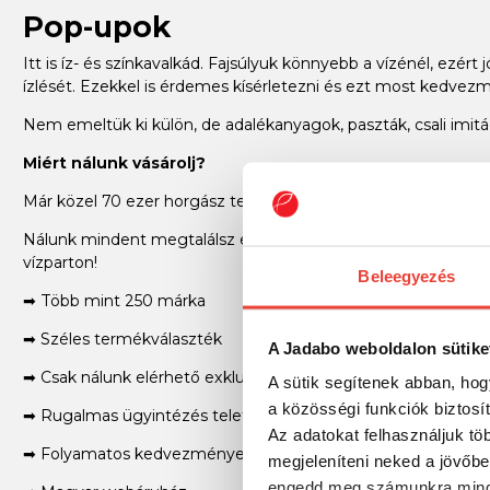
Pop-upok
Itt is íz- és színkavalkád. Fajsúlyuk könnyebb a vízénél, ezért 
ízlését. Ezekkel is érdemes kísérletezni és ezt most kedv
Nem emeltük ki külön, de adalékanyagok, paszták, csali imitá
Miért nálunk vásárolj?
Már közel 70 ezer horgász termék a Jadabo webshopjában!
Nálunk mindent megtalálsz egy helyen: legyen szó feeder, p
vízparton!
Beleegyezés
➡ Több mint 250 márka
➡ Széles termékválaszték
A Jadabo weboldalon sütike
➡ Csak nálunk elérhető exkluzív termékek
A sütik segítenek abban, hog
a közösségi funkciók biztosí
➡ Rugalmas ügyintézés telefonon is
Az adatokat felhasználjuk tö
➡ Folyamatos kedvezmények, akciók
megjeleníteni neked a jövőbe
engedd meg számunkra mind