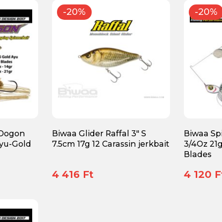
-20%
-20%
 Dogon
Biwaa Glider Raffal 3" S
Biwaa Sp
Ayu-Gold
7.5cm 17g 12 Carassin jerkbait
3/4Oz 21g
Blades
4 416 Ft
4 120 F