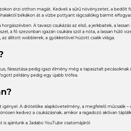
zokon érzi otthon magát. Kedveli a sűrű növényzetet, a bedőlt f
alaktól békákon át a vízbe pottyant rágcsálókig bármit elfogyasz
rgászévben. A tavaszi csukázás az első, a jerkbaitek, a lassan 
sszel, a fő szezonban igazán csukára szól a nóta, a lassan hűlő vi
az állított wobblerek, a gyökketővel húzott csalik világa.
?
us, fárasztása pedig igazi élmény még a tapasztalt pecásoknak 
fogott példány pedig egy újabb trófea.
án?
lést igényel. A drótelőke alapkövetelmény, a megfelelő műcsalik 
lönösen kedvez a csukázásnak, amikor a ragadozó aktívan táplálk
is ajánlunk a Jadabo YouTube csatornájáról: