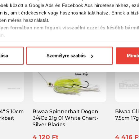
bbek között a Google Ads és Facebook Ads hirdetéseinkhez, ezál
4 416 Ft
4 416 F
n is, amit érdekesnek vagy hasznosnak találhatsz. Ennek a biz
en mérés használatát.
yen formában nem fogunk visszaélni ezzel és később bármi
-20%
-20%
an.
tása
Személyre szabás
Mind
 4" S 10cm
Biwaa Spinnerbait Dogon
Biwaa Gli
rkbait
3/4Oz 21g 01 White Chart-
7.5cm 17g
Silver Blades
4 120 Ft
4 416 F