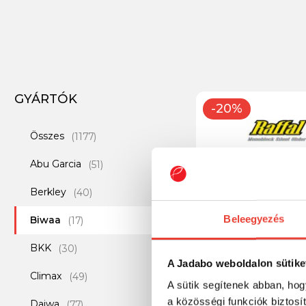
GYÁRTÓK
-20%
Összes
(1177)
Abu Garcia
(51)
Berkley
(40)
Beleegyezés
Biwaa
(17)
BKK
(30)
A Jadabo weboldalon sütike
Climax
Biwaa Glider Raffal 
(49)
A sütik segítenek abban, hog
7.5cm 17g 01 Real B
a közösségi funkciók biztosí
Daiwa
(77)
jerkbait