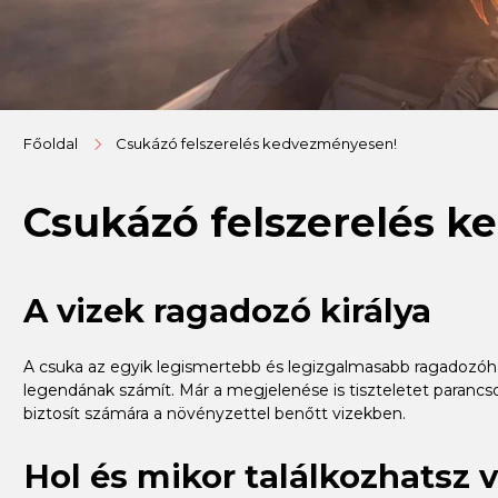
Főoldal
Csukázó felszerelés kedvezményesen!
Csukázó felszerelés 
A vizek ragadozó királya
A csuka az egyik legismertebb és legizgalmasabb ragadozóhal 
legendának számít. Már a megjelenése is tiszteletet parancso
biztosít számára a növényzettel benőtt vizekben.
Hol és mikor találkozhatsz 