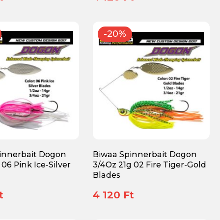
-20%
innerbait Dogon
Biwaa Spinnerbait Dogon
 06 Pink Ice-Silver
3/4Oz 21g 02 Fire Tiger-Gold
Blades
t
4 120 Ft