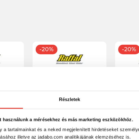
-20%
-20%
Részletek
t használunk a mérésekhez és más marketing eszközökhöz.
3" S
Biwaa Glider Raffal 3" S
Biwaa Gli
y a tartalmainkat és a neked megjelenített hirdetéseket személy
ass
7.5cm 17g 16 Red Horse
7.5cm 17g 
tásához illetve az jadabo.com analitikájának elemzéséhez is.
jerkbait