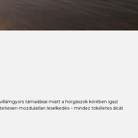
s villámgyors támadásai miatt a horgászok körében igazi
értetiesen mozdulatlan leselkedés – mindez tökéletes álcát