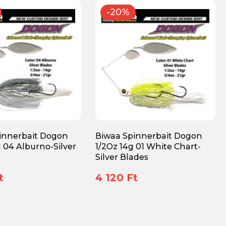
-20%
innerbait Dogon
Biwaa Spinnerbait Dogon
 04 Alburno-Silver
1/2Oz 14g 01 White Chart-
Silver Blades
t
4 120 Ft