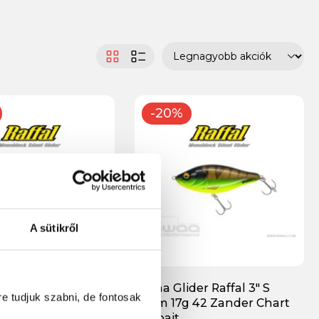
-20%
A sütikről
der Raffal 3" S
Biwaa Glider Raffal 3" S
re tudjuk szabni, de fontosak
19 Hi Viz jerkbait
7.5cm 17g 42 Zander Chart
jerkbait