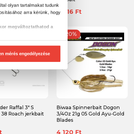
tal olyan tartalmakat tudunk
t
4 416 Ft
tosításához
arra kérünk, hogy
kor megváltoztathatod a
-20%
en mérés engedélyezése
der Raffal 3" S
Biwaa Spinnerbait Dogon
 38 Roach jerkbait
3/4Oz 21g 05 Gold Ayu-Gold
Blades
t
4 120 Ft