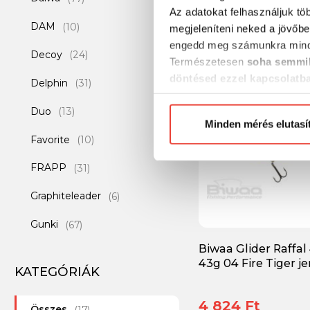
Az adatokat felhasználjuk tö
4 416 Ft
DAM
(10)
megjeleníteni neked a jövőbe
engedd meg számunkra mind
Decoy
(24)
Természetesen
soha semmil
-20%
döntésed ezzel kapcsolatb
Delphin
(31)
Előre is köszönjük!
Duo
(13)
Minden mérés elutasí
Favorite
(10)
FRAPP
(31)
Graphiteleader
(6)
Gunki
(67)
Biwaa Glider Raffal
Ichikawa
(4)
43g 04 Fire Tiger je
KATEGÓRIÁK
Illex
(75)
4 824 Ft
Összes
MADCAT
(17)