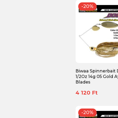
Salmo
(25)
-20%
Savage Gear
(70)
Shimano
(3)
Spinpoler
(6)
Unicat
(1)
Varivas
(11)
VMC
(2)
Biwaa Spinnerbait
WESTIN
(115)
1/2Oz 14g 05 Gold 
Blades
Zetrix
(3)
4 120 Ft
-20%