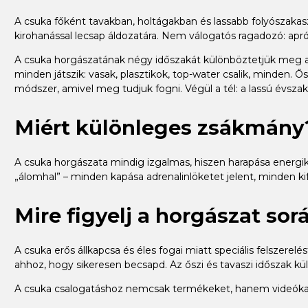
A csuka főként tavakban, holtágakban és lassabb folyószakas
kirohanással lecsap áldozatára. Nem válogatós ragadozó: apróh
A csuka horgászatának négy időszakát különböztetjük meg a ho
minden játszik: vasak, plasztikok, top-water csalik, minden. Ő
módszer, amivel meg tudjuk fogni. Végül a tél: a lassú évszak, 
Miért különleges zsákmány
A csuka horgászata mindig izgalmas, hiszen harapása energik
„álomhal” – minden kapása adrenalinlöketet jelent, minden ki
Mire figyelj a horgászat sor
A csuka erős állkapcsa és éles fogai miatt speciális felszere
ahhoz, hogy sikeresen becsapd. Az őszi és tavaszi időszak kü
A csuka csalogatáshoz nemcsak termékeket, hanem videókat 