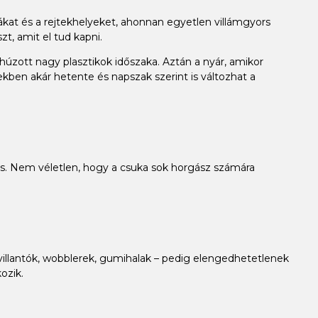
ákat és a rejtekhelyeket, ahonnan egyetlen villámgyors
t, amit el tud kapni.
húzott nagy plasztikok időszaka. Aztán a nyár, amikor
zekben akár hetente és napszak szerint is változhat a
is. Nem véletlen, hogy a csuka sok horgász számára
– villantók, wobblerek, gumihalak – pedig elengedhetetlenek
ozik.