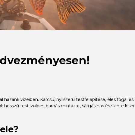
kedvezményesen!
hazánk vizeiben. Karcsú, nyílszerű testfelépítése, éles fogai é
l: hosszú test, zöldes-barnás mintázat, sárgás has és szinte kís
vele?