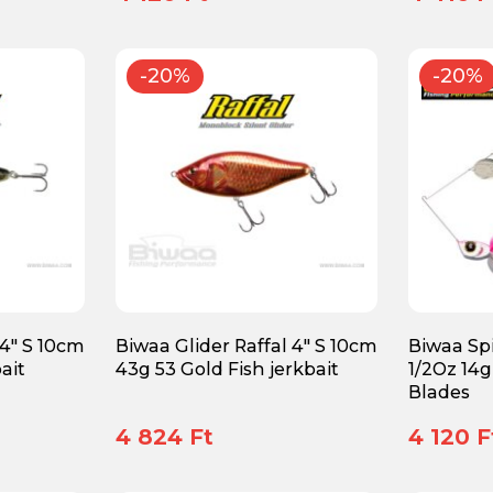
-20%
-20%
 4" S 10cm
Biwaa Glider Raffal 4" S 10cm
Biwaa Sp
ait
43g 53 Gold Fish jerkbait
1/2Oz 14g
Blades
4 824 Ft
4 120 F