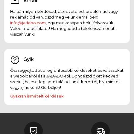
Email
Ha bármilyen kérdésed, észrevételed, problémád vagy
reklamációd van, oszd meg velünk emailben:
info@jadabo.com
, egy munkanapon belül felvesszük
Veled a kapcsolatot! Ha megadod a telefonszámodat,
visszahívunk!
Gyik
Összegyűjtöttük a legfontosabb kérdéseket és válaszokat
a weboldalról és a JADABO-ról. Böngészd őket kedved
szerint, ha esetleg nem találod, amit kerestél, hívj minket
vagy írj nekünk! Görbüljön!
Gyakran ismételt kérdések