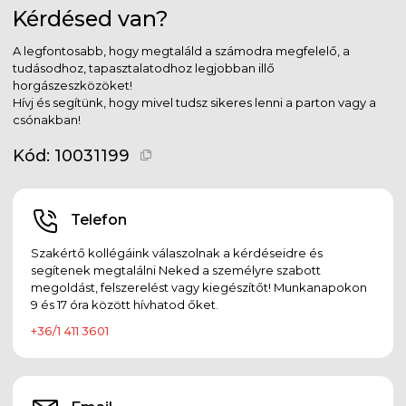
Kérdésed van?
A legfontosabb, hogy megtaláld a számodra megfelelő, a
tudásodhoz, tapasztalatodhoz legjobban illő
horgászeszközöket!
Hívj és segítünk, hogy mivel tudsz sikeres lenni a parton vagy a
csónakban!
Kód:
10031199
Telefon
Szakértő kollégáink válaszolnak a kérdéseidre és
segítenek megtalálni Neked a személyre szabott
megoldást, felszerelést vagy kiegészítőt! Munkanapokon
9 és 17 óra között hívhatod őket.
+36/1 411 3601