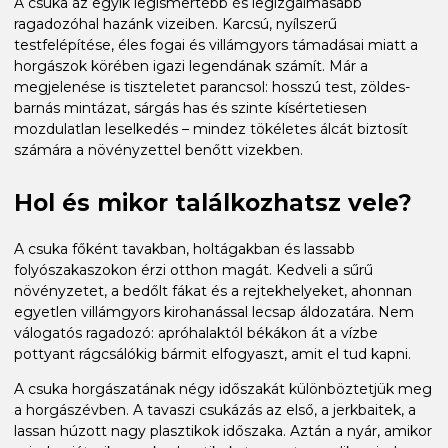
A csuka az egyik legismertebb és legizgalmasabb
ragadozóhal hazánk vizeiben. Karcsú, nyílszerű
testfelépítése, éles fogai és villámgyors támadásai miatt a
horgászok körében igazi legendának számít. Már a
megjelenése is tiszteletet parancsol: hosszú test, zöldes-
barnás mintázat, sárgás has és szinte kísértetiesen
mozdulatlan leselkedés – mindez tökéletes álcát biztosít
számára a növényzettel benőtt vizekben.
Hol és mikor találkozhatsz vele?
A csuka főként tavakban, holtágakban és lassabb
folyószakaszokon érzi otthon magát. Kedveli a sűrű
növényzetet, a bedőlt fákat és a rejtekhelyeket, ahonnan
egyetlen villámgyors kirohanással lecsap áldozatára. Nem
válogatós ragadozó: apróhalaktól békákon át a vízbe
pottyant rágcsálókig bármit elfogyaszt, amit el tud kapni.
A csuka horgászatának négy időszakát különböztetjük meg
a horgászévben. A tavaszi csukázás az első, a jerkbaitek, a
lassan húzott nagy plasztikok időszaka. Aztán a nyár, amikor