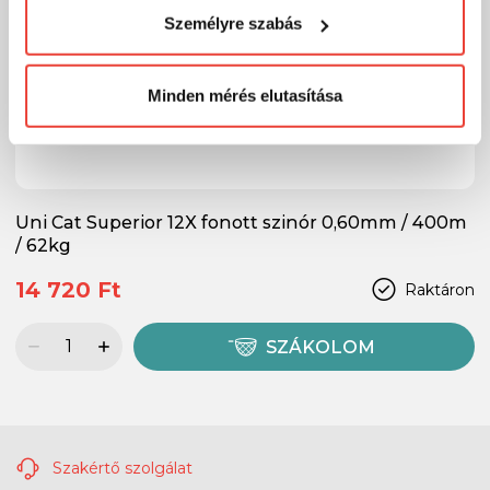
visszaélni ezzel és később bármikor
Személyre szabás
megváltoztathatod a döntésed ezzel kapcsolatban.
Előre is köszönjük!
Minden mérés elutasítása
Uni Cat Superior 12X fonott szinór 0,60mm / 400m
/ 62kg
14 720 Ft
Raktáron
SZÁKOLOM
Szakértő szolgálat