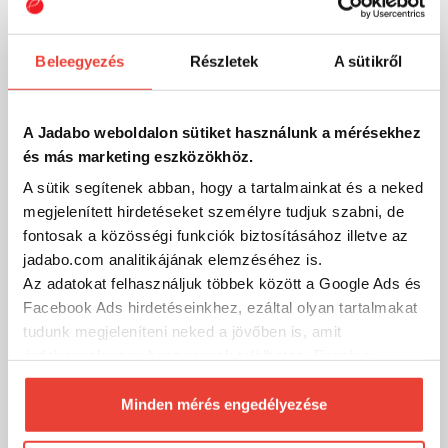
Beleegyezés
Részletek
A sütikről
A Jadabo weboldalon sütiket használunk a mérésekhez
és más marketing eszközökhöz.
A sütik segítenek abban, hogy a tartalmainkat és a neked
Szűrés
megjelenített hirdetéseket személyre tudjuk szabni, de
fontosak a közösségi funkciók biztosításához illetve az
jadabo.com analitikájának elemzéséhez is.
-8%
Az adatokat felhasználjuk többek között a Google Ads és
Facebook Ads hirdetéseinkhez, ezáltal olyan tartalmakat
tudunk megjeleníteni neked a jövőben is, amit
érdekesnek vagy hasznosnak találhatsz. Ennek a
biztosításához
arra kérünk, hogy engedd meg
számunkra minden mérés használatát.
Minden mérés engedélyezése
Természetesen
soha semmilyen formában nem fogunk