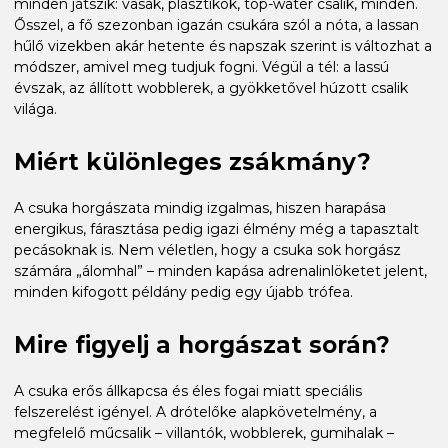
minden játszik: vasak, plasztikok, top-water csalik, minden.
Ősszel, a fő szezonban igazán csukára szól a nóta, a lassan
hűlő vizekben akár hetente és napszak szerint is változhat a
módszer, amivel meg tudjuk fogni. Végül a tél: a lassú
évszak, az állított wobblerek, a gyökketővel húzott csalik
világa.
Miért különleges zsákmány?
A csuka horgászata mindig izgalmas, hiszen harapása
energikus, fárasztása pedig igazi élmény még a tapasztalt
pecásoknak is. Nem véletlen, hogy a csuka sok horgász
számára „álomhal” – minden kapása adrenalinlöketet jelent,
minden kifogott példány pedig egy újabb trófea.
Mire figyelj a horgászat során?
A csuka erős állkapcsa és éles fogai miatt speciális
felszerelést igényel. A drótelőke alapkövetelmény, a
megfelelő műcsalik – villantók, wobblerek, gumihalak –