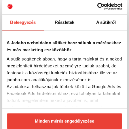
Beleegyezés
Részletek
A sütikről
Duo Realis Jerkbait 110Sp 11cm 16.2g Accz126 Ivory
A Jadabo weboldalon sütiket használunk a mérésekhez
Pearl Rt
és más marketing eszközökhöz.
6 150 Ft
Külső raktáron
A sütik segítenek abban, hogy a tartalmainkat és a neked
megjelenített hirdetéseket személyre tudjuk szabni, de
SZÁKOLOM
fontosak a közösségi funkciók biztosításához illetve az
jadabo.com analitikájának elemzéséhez is.
Az adatokat felhasználjuk többek között a Google Ads és
Facebook Ads hirdetéseinkhez, ezáltal olyan tartalmakat
tudunk megjeleníteni neked a jövőben is, amit
érdekesnek vagy hasznosnak találhatsz. Ennek a
biztosításához
arra kérünk, hogy engedd meg
számunkra minden mérés használatát.
Minden mérés engedélyezése
Természetesen
soha semmilyen formában nem fogunk