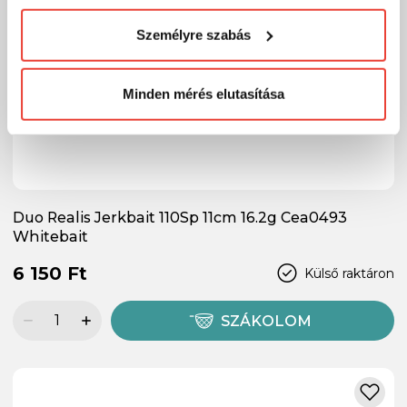
visszaélni ezzel és később bármikor
Személyre szabás
megváltoztathatod a döntésed ezzel kapcsolatban.
Előre is köszönjük!
Minden mérés elutasítása
Duo Realis Jerkbait 110Sp 11cm 16.2g Cea0493
Whitebait
6 150 Ft
Külső raktáron
SZÁKOLOM