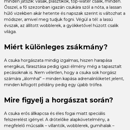
minden játszik: vasak, plasztikok, top-water csalik, minden.
Ősszel, a fő szezonban igazán csukára szól a nóta, a lassan
hűlő vizekben akár hetente és napszak szerint is változhat a
módszer, amivel meg tudjuk fogni. Végül a tél: a lassú
évszak, az állított wobblerek, a gyökketővel húzott csalik
világa.
Miért különleges zsákmány?
A csuka horgászata mindig izgalmas, hiszen harapása
energikus, fárasztása pedig igazi élmény még a tapasztalt
pecásoknak is. Nem véletlen, hogy a csuka sok horgász
számára „álomhal” – minden kapása adrenalinlöketet jelent,
minden kifogott példány pedig egy újabb trófea.
Mire figyelj a horgászat során?
A csuka erős állkapcsa és éles fogai miatt speciális
felszerelést igényel. A drótelőke alapkövetelmény, a
megfelelő műcsalik – villantók, wobblerek, gumihalak –