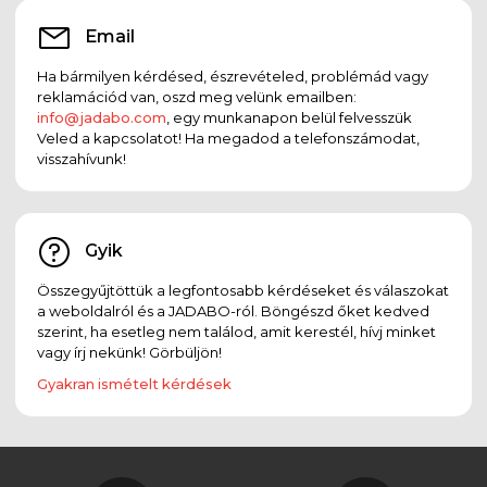
Email
Ha bármilyen kérdésed, észrevételed, problémád vagy
reklamációd van, oszd meg velünk emailben:
info@jadabo.com
, egy munkanapon belül felvesszük
Veled a kapcsolatot! Ha megadod a telefonszámodat,
visszahívunk!
Gyik
Összegyűjtöttük a legfontosabb kérdéseket és válaszokat
a weboldalról és a JADABO-ról. Böngészd őket kedved
szerint, ha esetleg nem találod, amit kerestél, hívj minket
vagy írj nekünk! Görbüljön!
Gyakran ismételt kérdések