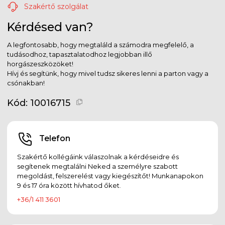
Szakértő szolgálat
Kérdésed van?
A legfontosabb, hogy megtaláld a számodra megfelelő, a
tudásodhoz, tapasztalatodhoz legjobban illő
horgászeszközöket!
Hívj és segítünk, hogy mivel tudsz sikeres lenni a parton vagy a
csónakban!
Kód:
10016715
Telefon
Szakértő kollégáink válaszolnak a kérdéseidre és
segítenek megtalálni Neked a személyre szabott
megoldást, felszerelést vagy kiegészítőt! Munkanapokon
9 és 17 óra között hívhatod őket.
+36/1 411 3601