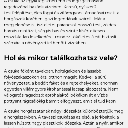
A csuka az egyik legismertebb és legizgalmasabb
ragadozóhal hazánk vizeiben. Karcsú, nyílszerű
testfelépítése, éles fogai és villámgyors támadásai miatt a
horgászok körében igazi legendának számít. Már a
megjelenése is tiszteletet parancsol: hosszú test, zöldes-
barnás mintázat, sárgás has és szinte kísértetiesen
mozdulatlan leselkedés – mindez tökéletes álcát biztosít
számára a növényzettel benőtt vizekben.
Hol és mikor találkozhatsz vele?
A csuka főként tavakban, holtágakban és lassabb
folyószakaszokon érzi otthon magát. Kedveli a sűrű
növényzetet, a bedőlt fákat és a rejtekhelyeket, ahonnan
egyetlen villámgyors kirohanással lecsap áldozatára. Nem
válogatós ragadozó: apróhalaktól békákon át a vízbe
pottyant rágcsálókig bármit elfogyaszt, amit el tud kapni.
A csuka horgászatának négy időszakát különböztetjük meg
a horgászévben. A tavaszi csukázás az első, a jerkbaitek, a
lassan húzott nagy plasztikok időszaka. Aztán a nyár, amikor