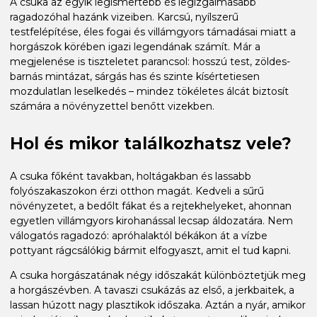
A csuka az egyik legismertebb és legizgalmasabb
ragadozóhal hazánk vizeiben. Karcsú, nyílszerű
testfelépítése, éles fogai és villámgyors támadásai miatt a
horgászok körében igazi legendának számít. Már a
megjelenése is tiszteletet parancsol: hosszú test, zöldes-
barnás mintázat, sárgás has és szinte kísértetiesen
mozdulatlan leselkedés – mindez tökéletes álcát biztosít
számára a növényzettel benőtt vizekben.
Hol és mikor találkozhatsz vele?
A csuka főként tavakban, holtágakban és lassabb
folyószakaszokon érzi otthon magát. Kedveli a sűrű
növényzetet, a bedőlt fákat és a rejtekhelyeket, ahonnan
egyetlen villámgyors kirohanással lecsap áldozatára. Nem
válogatós ragadozó: apróhalaktól békákon át a vízbe
pottyant rágcsálókig bármit elfogyaszt, amit el tud kapni.
A csuka horgászatának négy időszakát különböztetjük meg
a horgászévben. A tavaszi csukázás az első, a jerkbaitek, a
lassan húzott nagy plasztikok időszaka. Aztán a nyár, amikor