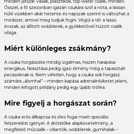
minden játszik: vasak, plasztikok, top-water csalik, minden.
Ősszel, a fő szezonban igazán csukára szól a nóta, a lassan
hűlő vizekben akár hetente és napszak szerint is változhat a
módszer, amivel meg tudjuk fogni. Végül a tél: a lassú
évszak, az állított wobblerek, a gyökketővel húzott csalik
világa.
Miért különleges zsákmány?
A csuka horgászata mindig izgalmas, hiszen harapása
energikus, fárasztása pedig igazi élmény még a tapasztalt
pecásoknak is. Nem véletlen, hogy a csuka sok horgász
számára „álomhal” – minden kapása adrenalinlöketet jelent,
minden kifogott példány pedig egy újabb trófea.
Mire figyelj a horgászat során?
A csuka erős állkapcsa és éles fogai miatt speciális
felszerelést igényel. A drótelőke alapkövetelmény, a
megfelelő műcsalik – villantók, wobblerek, gumihalak –