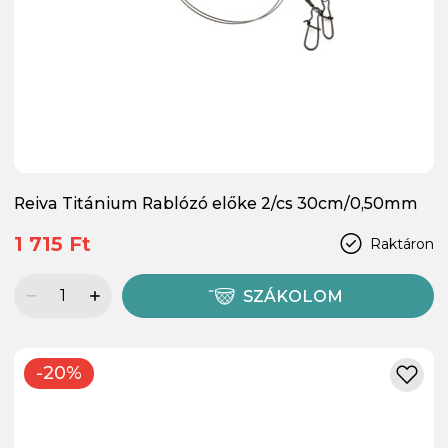
Reiva Titánium Rablózó előke 2/cs 30cm/0,50mm
1 715 Ft
Raktáron
SZÁKOLOM
-20%