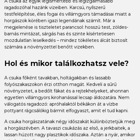
A csuka az egyik legismertebb és legizgalmasabb
ragadozóhal hazánk vizeiben. Karcsú, nyílszerű
testfelépítése, éles fogai és villámgyors támadásai miatt a
horgászok körében igazi legendának számít. Már a
megjelenése is tiszteletet parancsol: hosszú test, zöldes-
barnás mintázat, sárgás has és szinte kísértetiesen
mozdulatlan leselkedés – mindez tökéletes álcát biztosít
számára a növényzettel benőtt vizekben.
Hol és mikor találkozhatsz vele?
A csuka főként tavakban, holtágakban és lassabb
folyószakaszokon érzi otthon magát. Kedveli a sűrű
növényzetet, a bedőlt fákat és a rejtekhelyeket, ahonnan
egyetlen villámgyors kirohanással lecsap áldozatára. Nem
válogatós ragadozó: apróhalaktól békákon át a vízbe
pottyant rágcsálókig bármit elfogyaszt, amit el tud kapni.
A csuka horgászatának négy időszakát különböztetjük meg
a horgászévben. A tavaszi csukázás az első, a jerkbaitek, a
lassan húzott nagy plasztikok időszaka. Aztán a nyár, amikor