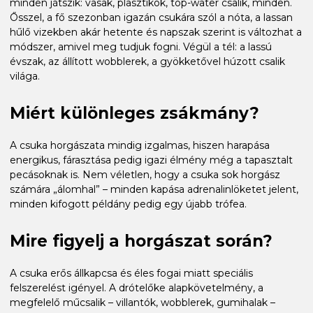
minden játszik: vasak, plasztikok, top-water csalik, minden.
Ősszel, a fő szezonban igazán csukára szól a nóta, a lassan
hűlő vizekben akár hetente és napszak szerint is változhat a
módszer, amivel meg tudjuk fogni. Végül a tél: a lassú
évszak, az állított wobblerek, a gyökketővel húzott csalik
világa.
Miért különleges zsákmány?
A csuka horgászata mindig izgalmas, hiszen harapása
energikus, fárasztása pedig igazi élmény még a tapasztalt
pecásoknak is. Nem véletlen, hogy a csuka sok horgász
számára „álomhal” – minden kapása adrenalinlöketet jelent,
minden kifogott példány pedig egy újabb trófea.
Mire figyelj a horgászat során?
A csuka erős állkapcsa és éles fogai miatt speciális
felszerelést igényel. A drótelőke alapkövetelmény, a
megfelelő műcsalik – villantók, wobblerek, gumihalak –