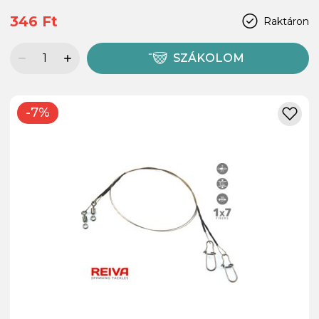
346 Ft
Raktáron
SZÁKOLOM
-7%