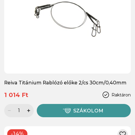
Reiva Titánium Rablózó előke 2/cs 30cm/0,40mm
1 014 Ft
Raktáron
SZÁKOLOM
-14%