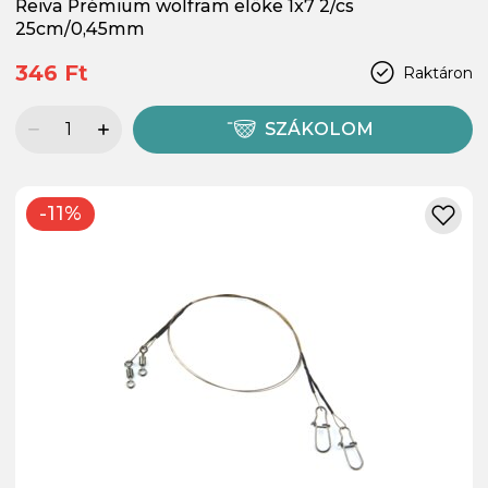
Reiva Prémium wolfram előke 1x7 2/cs
25cm/0,45mm
346 Ft
Raktáron
SZÁKOLOM
-11%