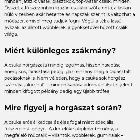
minden játszik: vasak, plasztikok, top-water csalik, minden.
Ősszel, a fő szezonban igazán csukára szól a nóta, a lassan
hűlő vizekben akár hetente és napszak szerint is változhat a
módszer, amivel meg tudjuk fogni. Végül a tél: a lassú
évszak, az állított wobblerek, a gyökketővel húzott csalik
világa.
Miért különleges zsákmány?
A csuka horgászata mindig izgalmas, hiszen harapása
energikus, fárasztása pedig igazi élmény még a tapasztalt
pecásoknak is. Nem véletlen, hogy a csuka sok horgász
számára „álomhal” – minden kapása adrenalinlöketet jelent,
minden kifogott példány pedig egy újabb trófea.
Mire figyelj a horgászat során?
A csuka erős állkapcsa és éles fogai miatt speciális
felszerelést igényel. A drótelőke alapkövetelmény, a
megfelelő műcsalik – villantók, wobblerek, gumihalak –