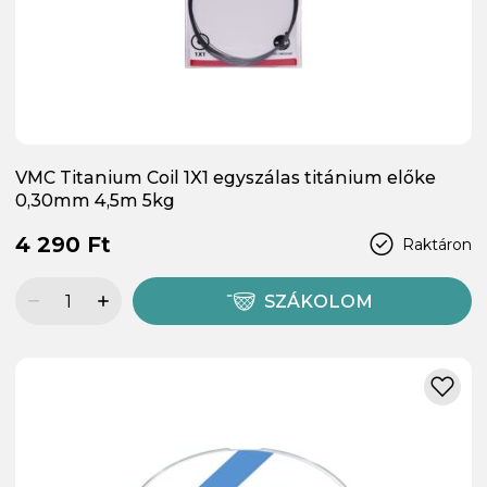
VMC Titanium Coil 1X1 egyszálas titánium előke
0,30mm 4,5m 5kg
4 290 Ft
Raktáron
SZÁKOLOM