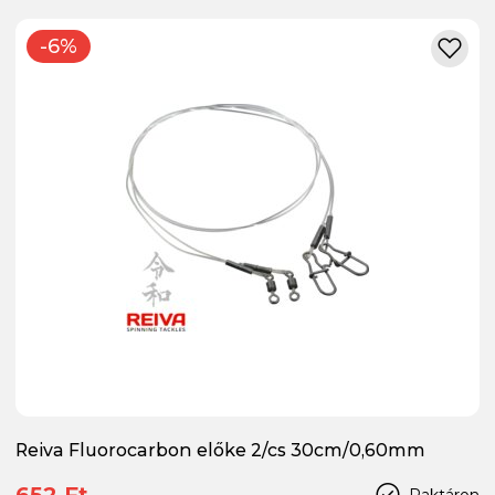
-6%
Reiva Fluorocarbon előke 2/cs 30cm/0,60mm
652 Ft
Raktáron