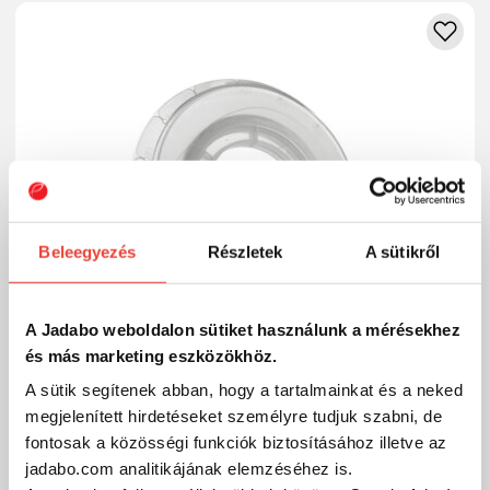
Beleegyezés
Részletek
A sütikről
A Jadabo weboldalon sütiket használunk a mérésekhez
és más marketing eszközökhöz.
A sütik segítenek abban, hogy a tartalmainkat és a neked
megjelenített hirdetéseket személyre tudjuk szabni, de
Daiwa Prorex Fluorocarbon Super Soft Clear
fontosak a közösségi funkciók biztosításához illetve az
jadabo.com analitikájának elemzéséhez is.
17 változat