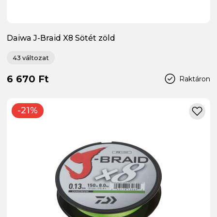
Daiwa J-Braid X8 Sötét zöld
43 változat
6 670 Ft
Raktáron
-21%