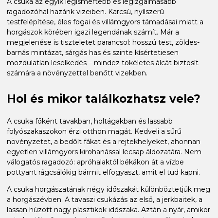
A csuka az egyik legismertebb és legizgalmasabb
ragadozóhal hazánk vizeiben. Karcsú, nyílszerű
testfelépítése, éles fogai és villámgyors támadásai miatt a
horgászok körében igazi legendának számít. Már a
megjelenése is tiszteletet parancsol: hosszú test, zöldes-
barnás mintázat, sárgás has és szinte kísértetiesen
mozdulatlan leselkedés – mindez tökéletes álcát biztosít
számára a növényzettel benőtt vizekben.
Hol és mikor találkozhatsz vele?
A csuka főként tavakban, holtágakban és lassabb
folyószakaszokon érzi otthon magát. Kedveli a sűrű
növényzetet, a bedőlt fákat és a rejtekhelyeket, ahonnan
egyetlen villámgyors kirohanással lecsap áldozatára. Nem
válogatós ragadozó: apróhalaktól békákon át a vízbe
pottyant rágcsálókig bármit elfogyaszt, amit el tud kapni.
A csuka horgászatának négy időszakát különböztetjük meg
a horgászévben. A tavaszi csukázás az első, a jerkbaitek, a
lassan húzott nagy plasztikok időszaka. Aztán a nyár, amikor