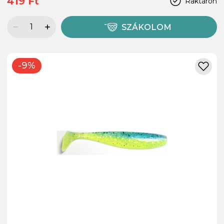
419 Ft
Raktáron
SZÁKOLOM
-9%