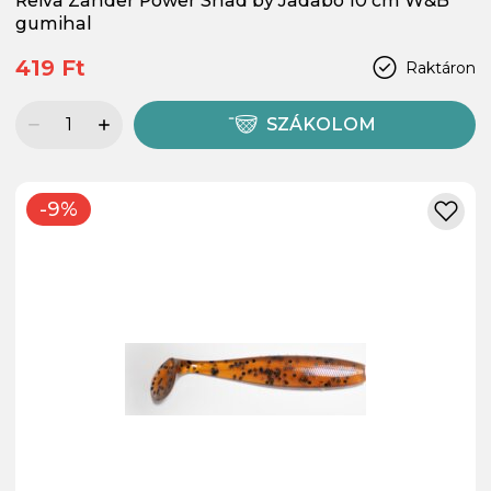
Reiva Zander Power Shad by Jadabo 10 cm W&B
gumihal
419 Ft
Raktáron
SZÁKOLOM
-9%