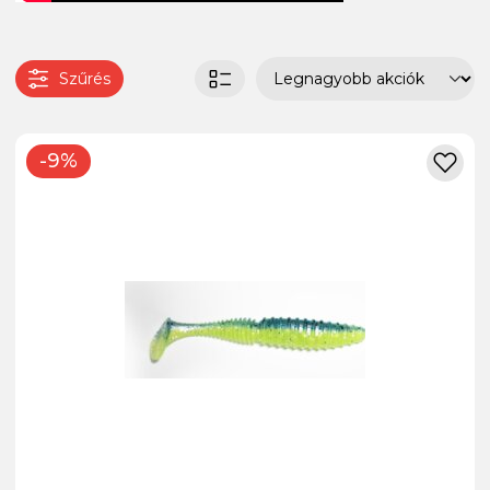
Szűrés
-9%