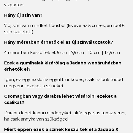
vízparton!
Hány új szín van?
7 új szín van mindkét típusból (kivéve az 5 cm-es, amiből 6
szín született)
Hány méretben érhetők el az új színváltozatok?
4 méretben készültek el: 5 cm | 7,5 cm | 10 cm | 12,5 cm
Ezek a gumihalak kizárólag a Jadabo webáruházban
érhetők el?
Igen, ez egy exkluzív együttműködés, csak nálunk tudod
megvenni ezeket a színeket.
Csomagban vagy darabra lehet vásárolni ezeket a
csalikat?
Darabra lehet kapni mindegyiket, akár egyet is tudsz venni,
ha csak annyira van szükséged.
Miért éppen ezek a színek készültek el a Jadabo X