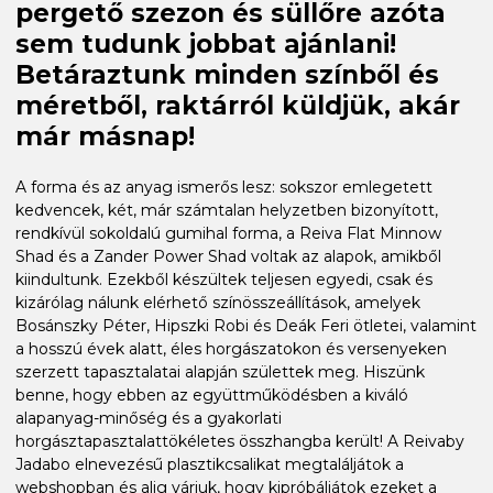
pergető szezon és süllőre azóta
sem tudunk jobbat ajánlani!
Betáraztunk minden színből és
méretből, raktárról küldjük, akár
már másnap!
A forma és az anyag ismerős lesz: sokszor emlegetett
kedvencek, két, már számtalan helyzetben bizonyított,
rendkívül sokoldalú gumihal forma, a Reiva Flat Minnow
Shad és a Zander Power Shad voltak az alapok, amikből
kiindultunk. Ezekből készültek teljesen egyedi, csak és
kizárólag nálunk elérhető színösszeállítások, amelyek
Bosánszky Péter, Hipszki Robi és Deák Feri ötletei, valamint
a hosszú évek alatt, éles horgászatokon és versenyeken
szerzett tapasztalatai alapján születtek meg. Hiszünk
benne, hogy ebben az együttműködésben a kiváló
alapanyag-minőség és a gyakorlati
horgásztapasztalattökéletes összhangba került! A Reivaby
Jadabo elnevezésű plasztikcsalikat megtaláljátok a
webshopban és alig várjuk, hogy kipróbáljátok ezeket a