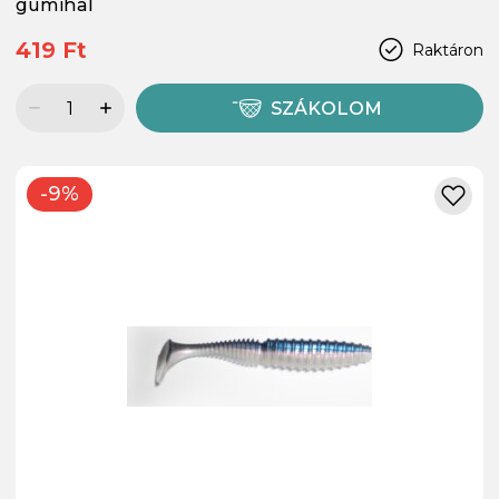
gumihal
419 Ft
Raktáron
SZÁKOLOM
-9%