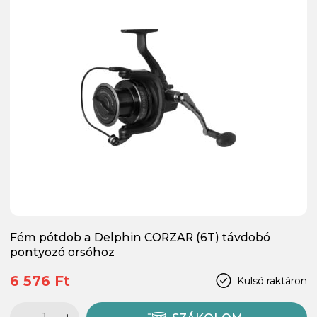
Fém pótdob a Delphin CORZAR (6T) távdobó
pontyozó orsóhoz
6 576 Ft
Külső raktáron