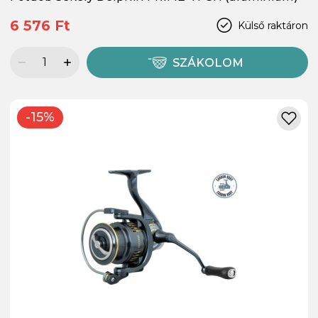
6 576 Ft
Külső raktáron
SZÁKOLOM
-15%