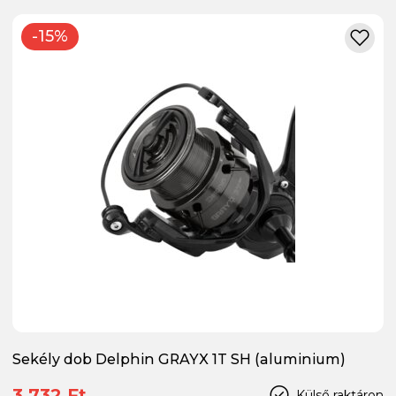
-15%
Sekély dob Delphin GRAYX 1T SH (aluminium)
3 732 Ft
Külső raktáron