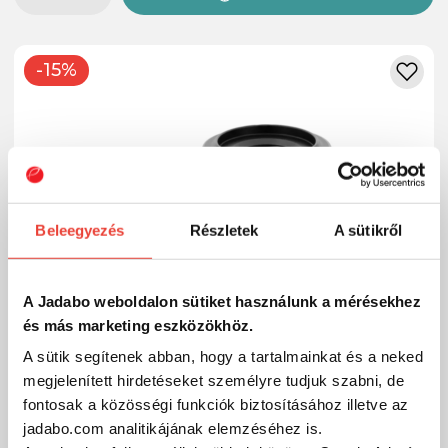
-15%
Beleegyezés
Részletek
A sütikről
A Jadabo weboldalon sütiket használunk a mérésekhez
és más marketing eszközökhöz.
A sütik segítenek abban, hogy a tartalmainkat és a neked
megjelenített hirdetéseket személyre tudjuk szabni, de
fontosak a közösségi funkciók biztosításához illetve az
jadabo.com analitikájának elemzéséhez is.
Delphin BLACX 7T DP (aluminium) mély pótdob