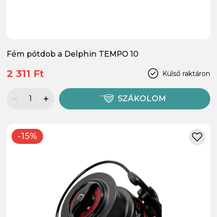
Fém pótdob a Delphin TEMPO 10
2 311 Ft
Külső raktáron
SZÁKOLOM
-15%