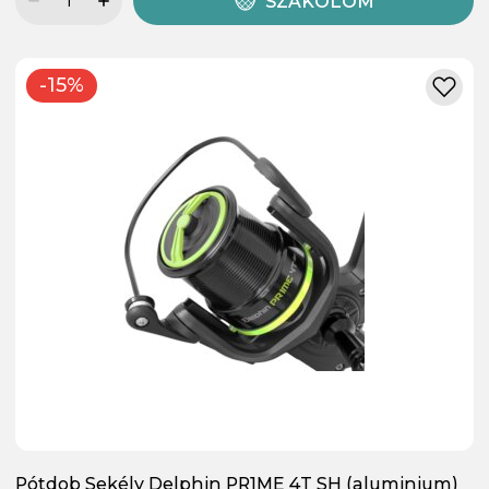
SZÁKOLOM
-15%
Pótdob Sekély Delphin PR1ME 4T SH (aluminium)