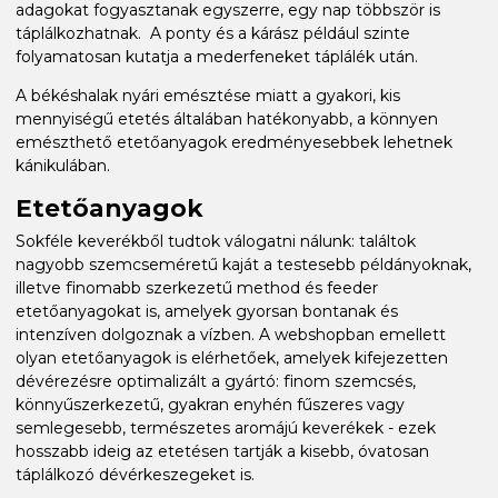
adagokat fogyasztanak egyszerre, egy nap többször is
táplálkozhatnak. A ponty és a kárász például szinte
folyamatosan kutatja a mederfeneket táplálék után.
A békéshalak nyári emésztése miatt a gyakori, kis
mennyiségű etetés általában hatékonyabb, a könnyen
emészthető etetőanyagok eredményesebbek lehetnek
kánikulában.
Etetőanyagok
Sokféle keverékből tudtok válogatni nálunk: találtok
nagyobb szemcseméretű kaját a testesebb példányoknak,
illetve finomabb szerkezetű method és feeder
etetőanyagokat is, amelyek gyorsan bontanak és
intenzíven dolgoznak a vízben. A webshopban emellett
olyan etetőanyagok is elérhetőek, amelyek kifejezetten
dévérezésre optimalizált a gyártó: finom szemcsés,
könnyűszerkezetű, gyakran enyhén fűszeres vagy
semlegesebb, természetes aromájú keverékek - ezek
hosszabb ideig az etetésen tartják a kisebb, óvatosan
táplálkozó dévérkeszegeket is.