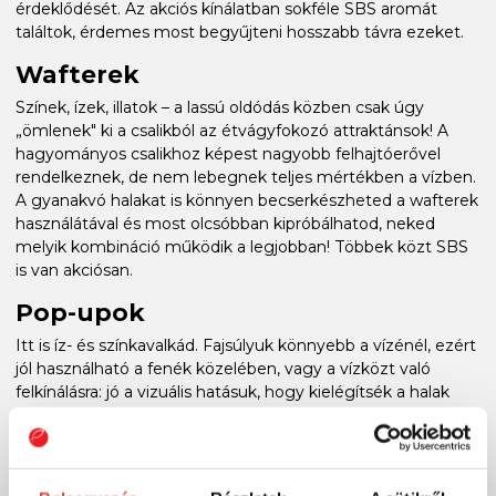
érdeklődését. Az akciós kínálatban sokféle SBS aromát
találtok, érdemes most begyűjteni hosszabb távra ezeket.
Wafterek
Színek, ízek, illatok – a lassú oldódás közben csak úgy
„ömlenek" ki a csalikból az étvágyfokozó attraktánsok! A
hagyományos csalikhoz képest nagyobb felhajtóerővel
rendelkeznek, de nem lebegnek teljes mértékben a vízben.
A gyanakvó halakat is könnyen becserkészheted a wafterek
használátával és most olcsóbban kipróbálhatod, neked
melyik kombináció működik a legjobban! Többek közt SBS
is van akciósan.
Pop-upok
Itt is íz- és színkavalkád. Fajsúlyuk könnyebb a vízénél, ezért
jól használható a fenék közelében, vagy a vízközt való
felkínálásra: jó a vizuális hatásuk, hogy kielégítsék a halak
változatos ízlését. Ezekkel is érdemes kísérletezni és ezt
most kedvezményes áron teheted meg!
Nem emeltük ki külön, de adalékanyagok, paszták, csali