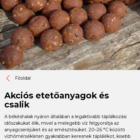
Főoldal
Akciós etetőanyagok és
csalik
A békéshalak nyáron általában a legaktívabb táplálkozási
időszakukat élik, mivel a melegebb víz felgyorsítja az
anyagcseréjüket és az emésztésüket. 20–26 °C közötti
vízhőmérsékleten gyakrabban keresnek táplálékot, kisebb