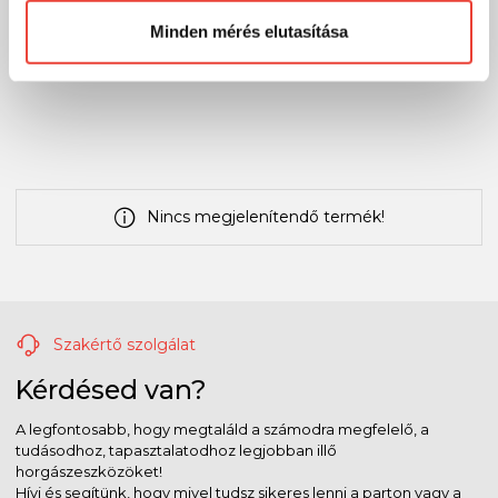
➡ Videós tudásmegosztás
Minden mérés elutasítása
Velünk többet fogsz!
Nincs megjelenítendő termék!
Szakértő szolgálat
Kérdésed van?
A legfontosabb, hogy megtaláld a számodra megfelelő, a
tudásodhoz, tapasztalatodhoz legjobban illő
horgászeszközöket!
Hívj és segítünk, hogy mivel tudsz sikeres lenni a parton vagy a