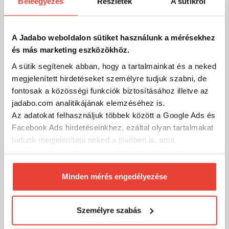
Beleegyezés
Részletek
A sütikről
imitációk, és üveges, konzerv csalik is kerültek az akciós
termékek közé!
Miért nálunk vásárolj?
A Jadabo weboldalon sütiket használunk a mérésekhez
Már közel 70 ezer horgász termék a Jadabo webshopjában!
és más marketing eszközökhöz.
A sütik segítenek abban, hogy a tartalmainkat és a neked
Nálunk mindent megtalálsz egy helyen: legyen szó feeder,
pergető vagy bojlis horgászatról - hagyományos vagy
megjelenített hirdetéseket személyre tudjuk szabni, de
technológiai alapú pecáról, van mindenünk, amire
fontosak a közösségi funkciók biztosításához illetve az
szükséged lehet a vízparton!
jadabo.com analitikájának elemzéséhez is.
Az adatokat felhasználjuk többek között a Google Ads és
➡ Több mint 250 márka
Facebook Ads hirdetéseinkhez, ezáltal olyan tartalmakat
➡ Széles termékválaszték
tudunk megjeleníteni neked a jövőben is, amit
érdekesnek vagy hasznosnak találhatsz. Ennek a
➡ Csak nálunk elérhető exkluzív termékek
biztosításához
arra kérünk, hogy engedd meg
➡ Rugalmas ügyintézés telefonon is
számunkra minden mérés használatát.
Minden mérés engedélyezése
➡ Folyamatos kedvezmények, akciók
Természetesen
soha semmilyen formában nem fogunk
visszaélni ezzel és később bármikor
➡ Magyar webáruház
Személyre szabás
megváltoztathatod a döntésed ezzel kapcsolatban.
➡ Valódi szakértői tanácsadás világbajnok horgászoktól
Előre is köszönjük!