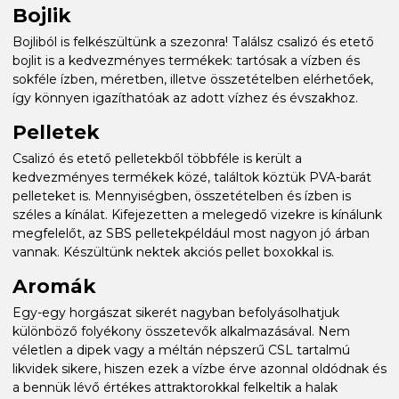
Bojlik
Bojliból is felkészültünk a szezonra! Találsz csalizó és etető
bojlit is a kedvezményes termékek: tartósak a vízben és
sokféle ízben, méretben, illetve összetételben elérhetőek,
így könnyen igazíthatóak az adott vízhez és évszakhoz.
Pelletek
Csalizó és etető pelletekből többféle is került a
kedvezményes termékek közé, találtok köztük PVA-barát
pelleteket is. Mennyiségben, összetételben és ízben is
széles a kínálat. Kifejezetten a melegedő vizekre is kínálunk
megfelelőt, az SBS pelletekpéldául most nagyon jó árban
vannak. Készültünk nektek akciós pellet boxokkal is.
Aromák
Egy-egy horgászat sikerét nagyban befolyásolhatjuk
különböző folyékony összetevők alkalmazásával. Nem
véletlen a dipek vagy a méltán népszerű CSL tartalmú
likvidek sikere, hiszen ezek a vízbe érve azonnal oldódnak és
a bennük lévő értékes attraktorokkal felkeltik a halak