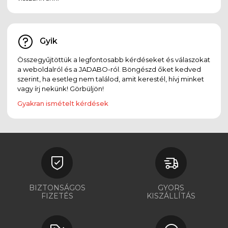
Gyik
Összegyűjtöttük a legfontosabb kérdéseket és válaszokat
a weboldalról és a JADABO-ról. Böngészd őket kedved
szerint, ha esetleg nem találod, amit kerestél, hívj minket
vagy írj nekünk! Görbüljön!
Gyakran ismételt kérdések
BIZTONSÁGOS
GYORS
FIZETÉS
KISZÁLLÍTÁS