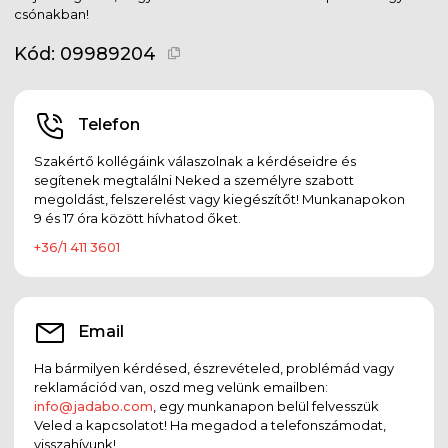
csónakban!
Kód:
09989204
Telefon
Szakértő kollégáink válaszolnak a kérdéseidre és
segítenek megtalálni Neked a személyre szabott
megoldást, felszerelést vagy kiegészítőt! Munkanapokon
9 és 17 óra között hívhatod őket.
+36/1 411 3601
Email
Ha bármilyen kérdésed, észrevételed, problémád vagy
reklamációd van, oszd meg velünk emailben:
info@jadabo.com
, egy munkanapon belül felvesszük
Veled a kapcsolatot! Ha megadod a telefonszámodat,
visszahívunk!