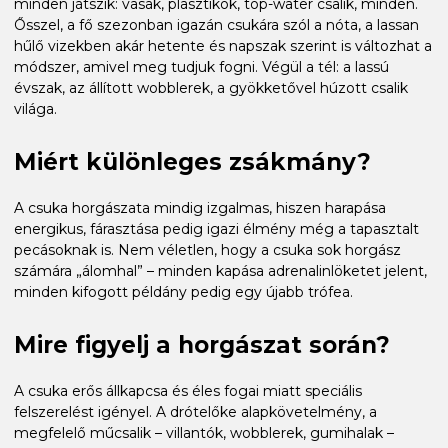
minden játszik: vasak, plasztikok, top-water csalik, minden.
Ősszel, a fő szezonban igazán csukára szól a nóta, a lassan
hűlő vizekben akár hetente és napszak szerint is változhat a
módszer, amivel meg tudjuk fogni. Végül a tél: a lassú
évszak, az állított wobblerek, a gyökketővel húzott csalik
világa.
Miért különleges zsákmány?
A csuka horgászata mindig izgalmas, hiszen harapása
energikus, fárasztása pedig igazi élmény még a tapasztalt
pecásoknak is. Nem véletlen, hogy a csuka sok horgász
számára „álomhal” – minden kapása adrenalinlöketet jelent,
minden kifogott példány pedig egy újabb trófea.
Mire figyelj a horgászat során?
A csuka erős állkapcsa és éles fogai miatt speciális
felszerelést igényel. A drótelőke alapkövetelmény, a
megfelelő műcsalik – villantók, wobblerek, gumihalak –