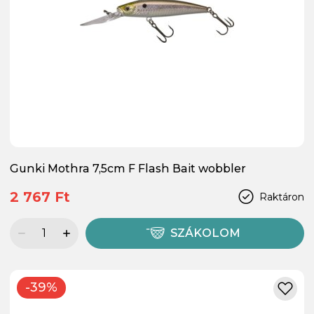
Gunki Mothra 7,5cm F Flash Bait wobbler
2 767 Ft
Raktáron
SZÁKOLOM
-39%