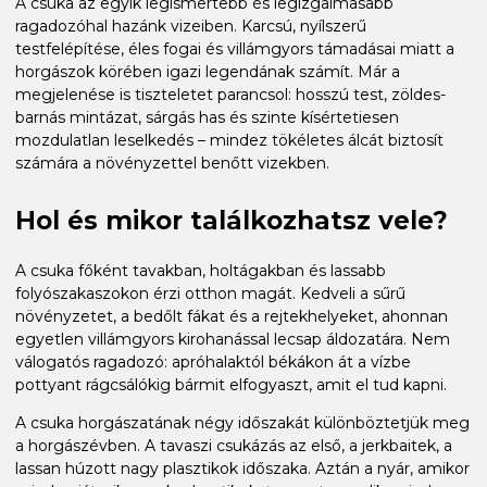
A csuka az egyik legismertebb és legizgalmasabb
ragadozóhal hazánk vizeiben. Karcsú, nyílszerű
testfelépítése, éles fogai és villámgyors támadásai miatt a
horgászok körében igazi legendának számít. Már a
megjelenése is tiszteletet parancsol: hosszú test, zöldes-
barnás mintázat, sárgás has és szinte kísértetiesen
mozdulatlan leselkedés – mindez tökéletes álcát biztosít
számára a növényzettel benőtt vizekben.
Hol és mikor találkozhatsz vele?
A csuka főként tavakban, holtágakban és lassabb
folyószakaszokon érzi otthon magát. Kedveli a sűrű
növényzetet, a bedőlt fákat és a rejtekhelyeket, ahonnan
egyetlen villámgyors kirohanással lecsap áldozatára. Nem
válogatós ragadozó: apróhalaktól békákon át a vízbe
pottyant rágcsálókig bármit elfogyaszt, amit el tud kapni.
A csuka horgászatának négy időszakát különböztetjük meg
a horgászévben. A tavaszi csukázás az első, a jerkbaitek, a
lassan húzott nagy plasztikok időszaka. Aztán a nyár, amikor