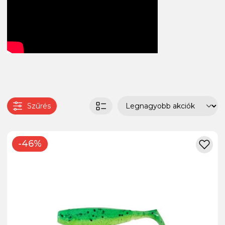
Szűrés
-46%