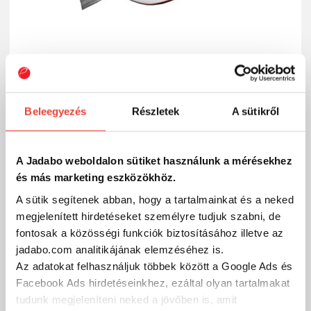
Beleegyezés
Részletek
A sütikről
Jadabo Fishin' baseball sapka fehér
4 990 Ft
Raktáron
A Jadabo weboldalon sütiket használunk a mérésekhez
SZÁKOLOM
és más marketing eszközökhöz.
A sütik segítenek abban, hogy a tartalmainkat és a neked
megjelenített hirdetéseket személyre tudjuk szabni, de
fontosak a közösségi funkciók biztosításához illetve az
jadabo.com analitikájának elemzéséhez is.
Az adatokat felhasználjuk többek között a Google Ads és
Facebook Ads hirdetéseinkhez, ezáltal olyan tartalmakat
tudunk megjeleníteni neked a jövőben is, amit