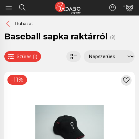
Ruházat
Baseball sapka raktárról
(9)
Szűrés (1)
-11%