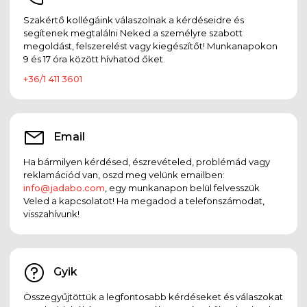
Szakértő kollégáink válaszolnak a kérdéseidre és
segítenek megtalálni Neked a személyre szabott
megoldást, felszerelést vagy kiegészítőt! Munkanapokon
9 és 17 óra között hívhatod őket.
+36/1 411 3601
Email
Ha bármilyen kérdésed, észrevételed, problémád vagy
reklamációd van, oszd meg velünk emailben:
info@jadabo.com
, egy munkanapon belül felvesszük
Veled a kapcsolatot! Ha megadod a telefonszámodat,
visszahívunk!
Gyik
Összegyűjtöttük a legfontosabb kérdéseket és válaszokat