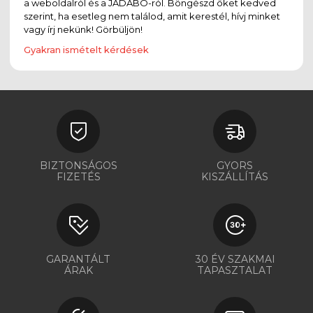
a weboldalról és a JADABO-ról. Böngészd őket kedved
szerint, ha esetleg nem találod, amit kerestél, hívj minket
vagy írj nekünk! Görbüljön!
Gyakran ismételt kérdések
BIZTONSÁGOS
GYORS
FIZETÉS
KISZÁLLÍTÁS
GARANTÁLT
30 ÉV SZAKMAI
ÁRAK
TAPASZTALAT