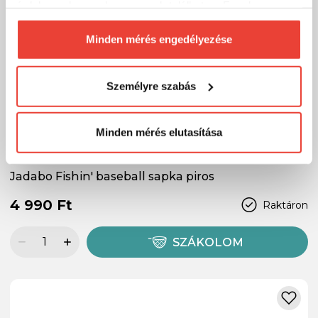
érdekesnek vagy hasznosnak találhatsz. Ennek a
biztosításához
arra kérünk, hogy engedd meg
számunkra minden mérés használatát.
Minden mérés engedélyezése
Természetesen
soha semmilyen formában nem fogunk
visszaélni ezzel és később bármikor
Személyre szabás
megváltoztathatod a döntésed ezzel kapcsolatban.
Előre is köszönjük!
Minden mérés elutasítása
Jadabo Fishin' baseball sapka piros
4 990 Ft
Raktáron
SZÁKOLOM