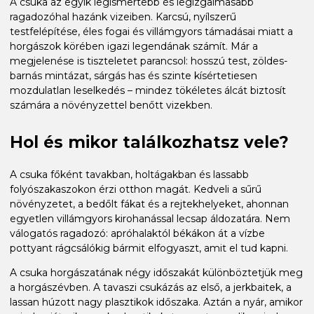
A csuka az egyik legismertebb és legizgalmasabb
ragadozóhal hazánk vizeiben. Karcsú, nyílszerű
testfelépítése, éles fogai és villámgyors támadásai miatt a
horgászok körében igazi legendának számít. Már a
megjelenése is tiszteletet parancsol: hosszú test, zöldes-
barnás mintázat, sárgás has és szinte kísértetiesen
mozdulatlan leselkedés – mindez tökéletes álcát biztosít
számára a növényzettel benőtt vizekben.
Hol és mikor találkozhatsz vele?
A csuka főként tavakban, holtágakban és lassabb
folyószakaszokon érzi otthon magát. Kedveli a sűrű
növényzetet, a bedőlt fákat és a rejtekhelyeket, ahonnan
egyetlen villámgyors kirohanással lecsap áldozatára. Nem
válogatós ragadozó: apróhalaktól békákon át a vízbe
pottyant rágcsálókig bármit elfogyaszt, amit el tud kapni.
A csuka horgászatának négy időszakát különböztetjük meg
a horgászévben. A tavaszi csukázás az első, a jerkbaitek, a
lassan húzott nagy plasztikok időszaka. Aztán a nyár, amikor