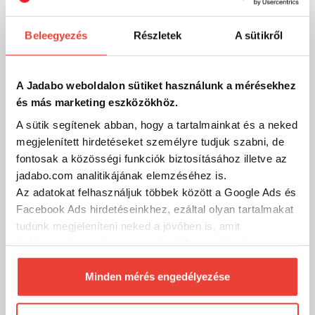
Beleegyezés
Részletek
A sütikről
A Jadabo weboldalon sütiket használunk a mérésekhez
és más marketing eszközökhöz.
A sütik segítenek abban, hogy a tartalmainkat és a neked
megjelenített hirdetéseket személyre tudjuk szabni, de
Szűrés (1)
fontosak a közösségi funkciók biztosításához illetve az
jadabo.com analitikájának elemzéséhez is.
Az adatokat felhasználjuk többek között a Google Ads és
-45%
Facebook Ads hirdetéseinkhez, ezáltal olyan tartalmakat
tudunk megjeleníteni neked a jövőben is, amit
érdekesnek vagy hasznosnak találhatsz. Ennek a
biztosításához
arra kérünk, hogy engedd meg
számunkra minden mérés használatát.
Minden mérés engedélyezése
Természetesen
soha semmilyen formában nem fogunk
visszaélni ezzel és később bármikor