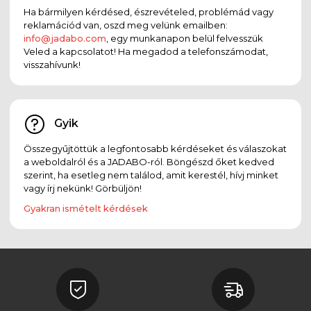
Ha bármilyen kérdésed, észrevételed, problémád vagy
reklamációd van, oszd meg velünk emailben:
info@jadabo.com
, egy munkanapon belül felvesszük
Veled a kapcsolatot! Ha megadod a telefonszámodat,
visszahívunk!
Gyik
Összegyűjtöttük a legfontosabb kérdéseket és válaszokat
a weboldalról és a JADABO-ról. Böngészd őket kedved
szerint, ha esetleg nem találod, amit kerestél, hívj minket
vagy írj nekünk! Görbüljön!
Gyakran ismételt kérdések