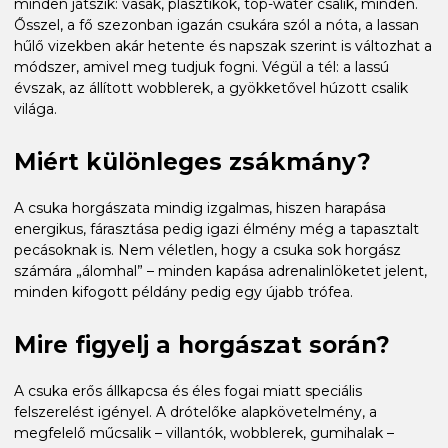
minden játszik: vasak, plasztikok, top-water csalik, minden.
Ősszel, a fő szezonban igazán csukára szól a nóta, a lassan
hűlő vizekben akár hetente és napszak szerint is változhat a
módszer, amivel meg tudjuk fogni. Végül a tél: a lassú
évszak, az állított wobblerek, a gyökketővel húzott csalik
világa.
Miért különleges zsákmány?
A csuka horgászata mindig izgalmas, hiszen harapása
energikus, fárasztása pedig igazi élmény még a tapasztalt
pecásoknak is. Nem véletlen, hogy a csuka sok horgász
számára „álomhal” – minden kapása adrenalinlöketet jelent,
minden kifogott példány pedig egy újabb trófea.
Mire figyelj a horgászat során?
A csuka erős állkapcsa és éles fogai miatt speciális
felszerelést igényel. A drótelőke alapkövetelmény, a
megfelelő műcsalik – villantók, wobblerek, gumihalak –