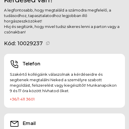
A legfontosabb, hogy megtaláld a számodra megfelelő, a
tudásodhoz, tapasztalatodhoz legjobban illő
horgászeszközöket!
Hívj és segítünk, hogy mivel tudsz sikeres lenni a parton vagy a
csónakban!
Kód:
10029237
Telefon
Szakértő kollégáink válaszolnak a kérdéseidre és
segítenek megtalálni Neked a személyre szabott
megoldást, felszerelést vagy kiegészítőt! Munkanapokon
9 és 17 óra között hívhatod őket.
+36/1 411 3601
Email