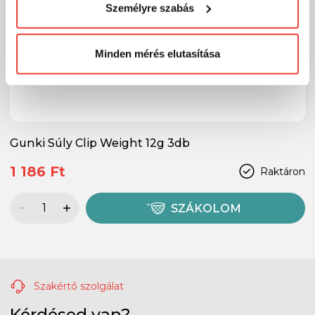
Személyre szabás
megváltoztathatod a döntésed ezzel kapcsolatban.
Előre is köszönjük!
Minden mérés elutasítása
Gunki Súly Clip Weight 12g 3db
1 186 Ft
Raktáron
SZÁKOLOM
Szakértő szolgálat
Kérdésed van?