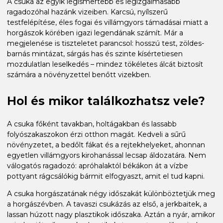
A csuka az egyik legismertebb és legizgalmasabb
ragadozóhal hazánk vizeiben. Karcsú, nyílszerű
testfelépítése, éles fogai és villámgyors támadásai miatt a
horgászok körében igazi legendának számít. Már a
megjelenése is tiszteletet parancsol: hosszú test, zöldes-
barnás mintázat, sárgás has és szinte kísértetiesen
mozdulatlan leselkedés – mindez tökéletes álcát biztosít
számára a növényzettel benőtt vizekben.
Hol és mikor találkozhatsz vele?
A csuka főként tavakban, holtágakban és lassabb
folyószakaszokon érzi otthon magát. Kedveli a sűrű
növényzetet, a bedőlt fákat és a rejtekhelyeket, ahonnan
egyetlen villámgyors kirohanással lecsap áldozatára. Nem
válogatós ragadozó: apróhalaktól békákon át a vízbe
pottyant rágcsálókig bármit elfogyaszt, amit el tud kapni.
A csuka horgászatának négy időszakát különböztetjük meg
a horgászévben. A tavaszi csukázás az első, a jerkbaitek, a
lassan húzott nagy plasztikok időszaka. Aztán a nyár, amikor