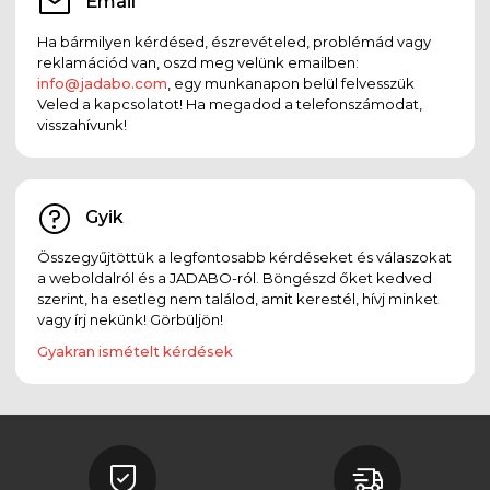
Email
Ha bármilyen kérdésed, észrevételed, problémád vagy
reklamációd van, oszd meg velünk emailben:
info@jadabo.com
, egy munkanapon belül felvesszük
Veled a kapcsolatot! Ha megadod a telefonszámodat,
visszahívunk!
Gyik
Összegyűjtöttük a legfontosabb kérdéseket és válaszokat
a weboldalról és a JADABO-ról. Böngészd őket kedved
szerint, ha esetleg nem találod, amit kerestél, hívj minket
vagy írj nekünk! Görbüljön!
Gyakran ismételt kérdések