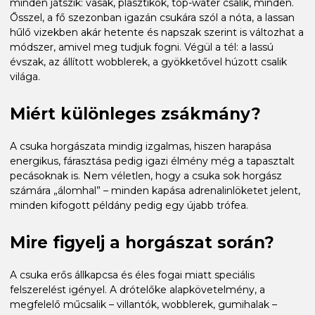
minden játszik: vasak, plasztikok, top-water csalik, minden.
Ősszel, a fő szezonban igazán csukára szól a nóta, a lassan
hűlő vizekben akár hetente és napszak szerint is változhat a
módszer, amivel meg tudjuk fogni. Végül a tél: a lassú
évszak, az állított wobblerek, a gyökketővel húzott csalik
világa.
Miért különleges zsákmány?
A csuka horgászata mindig izgalmas, hiszen harapása
energikus, fárasztása pedig igazi élmény még a tapasztalt
pecásoknak is. Nem véletlen, hogy a csuka sok horgász
számára „álomhal” – minden kapása adrenalinlöketet jelent,
minden kifogott példány pedig egy újabb trófea.
Mire figyelj a horgászat során?
A csuka erős állkapcsa és éles fogai miatt speciális
felszerelést igényel. A drótelőke alapkövetelmény, a
megfelelő műcsalik – villantók, wobblerek, gumihalak –