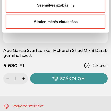
visszaélni ezzel és később bármikor
Személyre szabás
megváltoztathatod a döntésed ezzel kapcsolatban.
Előre is köszönjük!
Minden mérés elutasítása
Abu Garcia Svartzonker McPerch Shad Mix 8 Darab
gumihal szett
5 630 Ft
Raktáron
SZÁKOLOM
Szakértő szolgálat