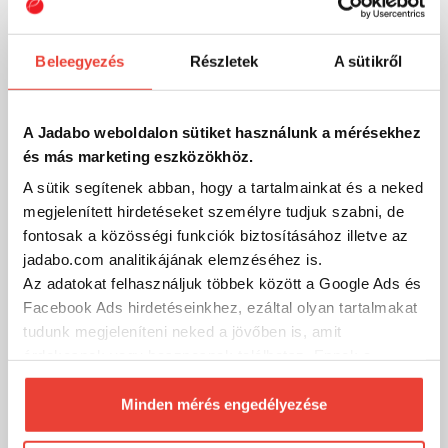
Beleegyezés
Részletek
A sütikről
A Jadabo weboldalon sütiket használunk a mérésekhez
és más marketing eszközökhöz.
A sütik segítenek abban, hogy a tartalmainkat és a neked
Szűrés (1)
megjelenített hirdetéseket személyre tudjuk szabni, de
fontosak a közösségi funkciók biztosításához illetve az
jadabo.com analitikájának elemzéséhez is.
Az adatokat felhasználjuk többek között a Google Ads és
Facebook Ads hirdetéseinkhez, ezáltal olyan tartalmakat
tudunk megjeleníteni neked a jövőben is, amit
érdekesnek vagy hasznosnak találhatsz. Ennek a
biztosításához
arra kérünk, hogy engedd meg
számunkra minden mérés használatát.
Minden mérés engedélyezése
Természetesen
soha semmilyen formában nem fogunk