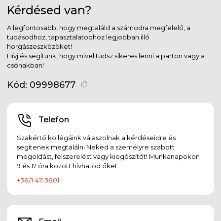
Kérdésed van?
A legfontosabb, hogy megtaláld a számodra megfelelő, a
tudásodhoz, tapasztalatodhoz legjobban illő
horgászeszközöket!
Hívj és segítünk, hogy mivel tudsz sikeres lenni a parton vagy a
csónakban!
Kód:
09998677
Telefon
Szakértő kollégáink válaszolnak a kérdéseidre és
segítenek megtalálni Neked a személyre szabott
megoldást, felszerelést vagy kiegészítőt! Munkanapokon
9 és 17 óra között hívhatod őket.
+36/1 411 3601