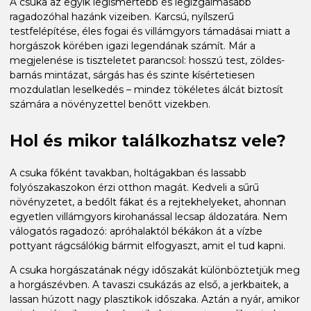
A csuka az egyik legismertebb és legizgalmasabb
ragadozóhal hazánk vizeiben. Karcsú, nyílszerű
testfelépítése, éles fogai és villámgyors támadásai miatt a
horgászok körében igazi legendának számít. Már a
megjelenése is tiszteletet parancsol: hosszú test, zöldes-
barnás mintázat, sárgás has és szinte kísértetiesen
mozdulatlan leselkedés – mindez tökéletes álcát biztosít
számára a növényzettel benőtt vizekben.
Hol és mikor találkozhatsz vele?
A csuka főként tavakban, holtágakban és lassabb
folyószakaszokon érzi otthon magát. Kedveli a sűrű
növényzetet, a bedőlt fákat és a rejtekhelyeket, ahonnan
egyetlen villámgyors kirohanással lecsap áldozatára. Nem
válogatós ragadozó: apróhalaktól békákon át a vízbe
pottyant rágcsálókig bármit elfogyaszt, amit el tud kapni.
A csuka horgászatának négy időszakát különböztetjük meg
a horgászévben. A tavaszi csukázás az első, a jerkbaitek, a
lassan húzott nagy plasztikok időszaka. Aztán a nyár, amikor