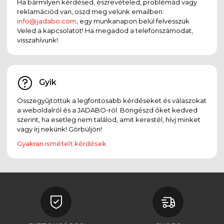
Ha bármilyen kérdésed, észrevételed, problémád vagy
reklamációd van, oszd meg velünk emailben:
info@jadabo.com
, egy munkanapon belül felvesszük
Veled a kapcsolatot! Ha megadod a telefonszámodat,
visszahívunk!
Gyik
Összegyűjtöttük a legfontosabb kérdéseket és válaszokat
a weboldalról és a JADABO-ról. Böngészd őket kedved
szerint, ha esetleg nem találod, amit kerestél, hívj minket
vagy írj nekünk! Görbüljön!
Gyakran ismételt kérdések