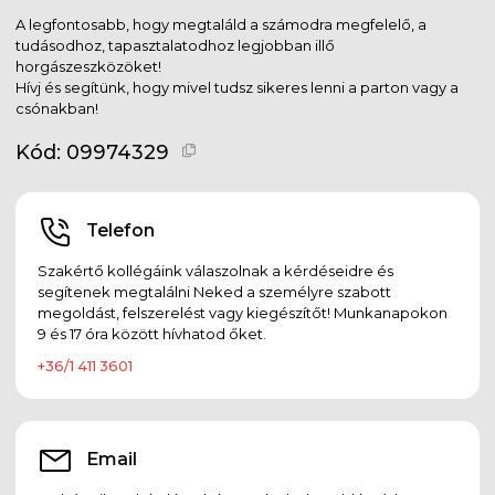
A legfontosabb, hogy megtaláld a számodra megfelelő, a
tudásodhoz, tapasztalatodhoz legjobban illő
horgászeszközöket!
Hívj és segítünk, hogy mivel tudsz sikeres lenni a parton vagy a
csónakban!
Kód:
09974329
Telefon
Szakértő kollégáink válaszolnak a kérdéseidre és
segítenek megtalálni Neked a személyre szabott
megoldást, felszerelést vagy kiegészítőt! Munkanapokon
9 és 17 óra között hívhatod őket.
+36/1 411 3601
Email