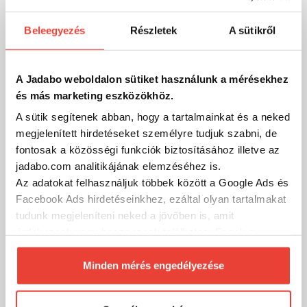
Beleegyezés
Részletek
A sütikről
A Jadabo weboldalon sütiket használunk a mérésekhez
és más marketing eszközökhöz.
A sütik segítenek abban, hogy a tartalmainkat és a neked
megjelenített hirdetéseket személyre tudjuk szabni, de
fontosak a közösségi funkciók biztosításához illetve az
jadabo.com analitikájának elemzéséhez is.
Az adatokat felhasználjuk többek között a Google Ads és
Facebook Ads hirdetéseinkhez, ezáltal olyan tartalmakat
tudunk megjeleníteni neked a jövőben is, amit
érdekesnek vagy hasznosnak találhatsz. Ennek a
biztosításához
arra kérünk, hogy engedd meg
Breaker gumihal 11,5 cm Zöld
számunkra minden mérés használatát.
Minden mérés engedélyezése
Természetesen
soha semmilyen formában nem fogunk
1 650 Ft
Raktáron
visszaélni ezzel és később bármikor