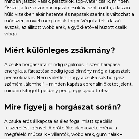
minden játszik: vasak, plasztikok, top-water csalik, minden.
Ősszel, a fő szezonban igazán csukára szól a nóta, a lassan
hűlő vizekben akár hetente és napszak szerint is változhat a
módszer, amivel meg tudjuk fogni. Végül a tél: a lassú
évszak, az állított wobblerek, a gyökketővel húzott csalik
világa.
Miért különleges zsákmány?
A csuka horgászata mindig izgalmas, hiszen harapása
energikus, fárasztása pedig igazi élmény még a tapasztalt
pecásoknak is. Nem véletlen, hogy a csuka sok horgász
számára „álomhal” – minden kapása adrenalinlöketet jelent,
minden kifogott példány pedig egy újabb trófea.
Mire figyelj a horgászat során?
A csuka erős állkapcsa és éles fogai miatt speciális
felszerelést igényel. A drótelőke alapkövetelmény, a
megfelelő műcsalik – villantók, wobblerek, gumihalak –