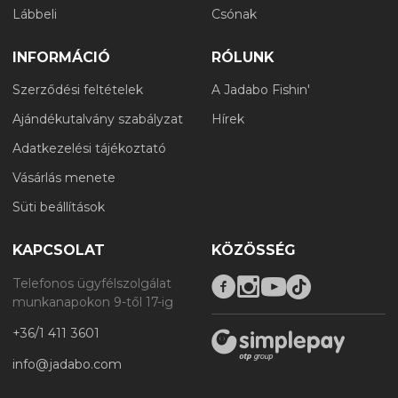
Lábbeli
Csónak
INFORMÁCIÓ
RÓLUNK
Szerződési feltételek
A Jadabo Fishin'
Ajándékutalvány szabályzat
Hírek
Adatkezelési tájékoztató
Vásárlás menete
Süti beállítások
KAPCSOLAT
KÖZÖSSÉG
Telefonos ügyfélszolgálat
munkanapokon 9-től 17-ig
+36/1 411 3601
info@jadabo.com