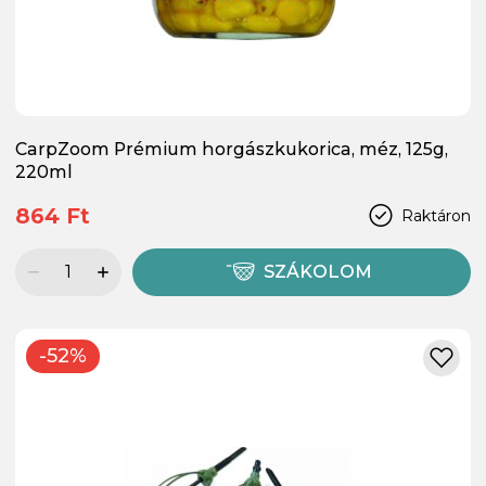
CarpZoom Prémium horgászkukorica, méz, 125g,
220ml
864 Ft
Raktáron
SZÁKOLOM
-52%