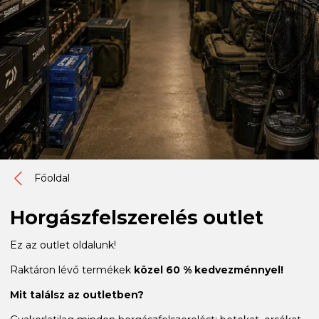
Főoldal
Horgászfelszerelés outlet
Ez az outlet oldalunk!
Raktáron lévő termékek
közel 60 % kedvezménnyel!
Mit találsz az outletben?