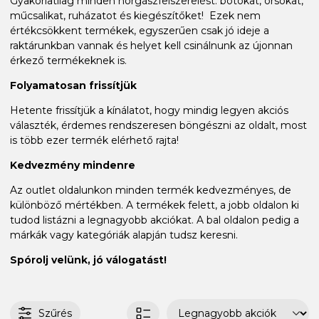
Gyakorlatilag minden horgászfelszerelést: botokat, orsókat,
műcsalikat, ruházatot és kiegészítőket! Ezek nem
értékcsökkent termékek, egyszerűen csak jó ideje a
raktárunkban vannak és helyet kell csinálnunk az újonnan
érkező termékeknek is.
Folyamatosan frissítjük
Hetente frissítjük a kínálatot, hogy mindig legyen akciós
választék, érdemes rendszeresen böngészni az oldalt, most
is több ezer termék elérhető rajta!
Kedvezmény mindenre
Az outlet oldalunkon minden termék kedvezményes, de
különböző mértékben. A termékek felett, a jobb oldalon ki
tudod listázni a legnagyobb akciókat. A bal oldalon pedig a
márkák vagy kategóriák alapján tudsz keresni.
Spórolj velünk, jó válogatást!
Szűrés