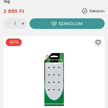
1kg
2 885 Ft
Raktáron
SZÁKOLOM
-61%