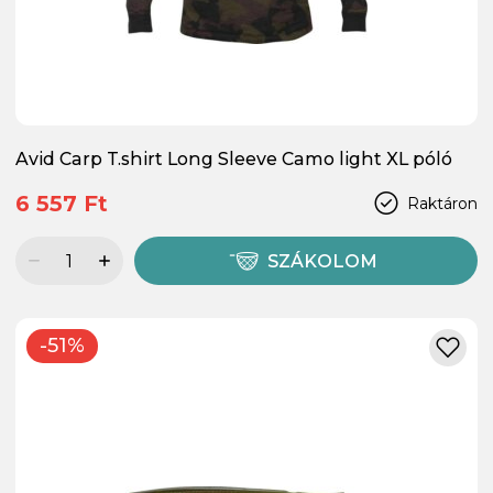
Avid Carp T.shirt Long Sleeve Camo light XL póló
6 557 Ft
Raktáron
SZÁKOLOM
-51%