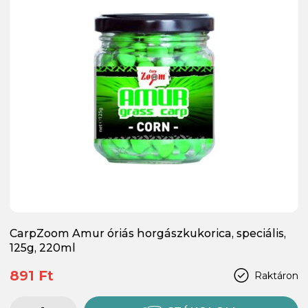
CarpZoom Amur óriás horgászkukorica, speciális,
125g, 220ml
891 Ft
Raktáron