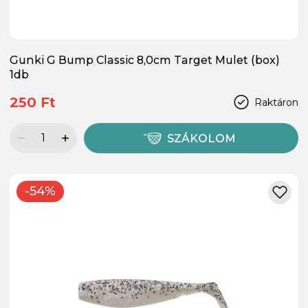
Gunki G Bump Classic 8,0cm Target Mulet (box)
1db
250 Ft
Raktáron
SZÁKOLOM
-54%