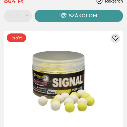
864 Ft
Raktáron
SZÁKOLOM
-53%