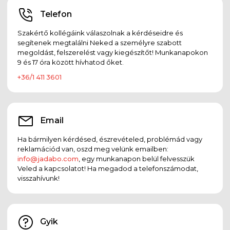
Telefon
Szakértő kollégáink válaszolnak a kérdéseidre és
segítenek megtalálni Neked a személyre szabott
megoldást, felszerelést vagy kiegészítőt! Munkanapokon
9 és 17 óra között hívhatod őket.
+36/1 411 3601
Email
Ha bármilyen kérdésed, észrevételed, problémád vagy
reklamációd van, oszd meg velünk emailben:
info@jadabo.com
, egy munkanapon belül felvesszük
Veled a kapcsolatot! Ha megadod a telefonszámodat,
visszahívunk!
Gyik