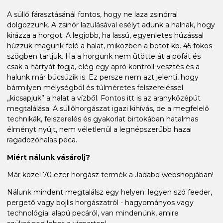
A süllő fárasztásánál fontos, hogy ne laza zsinórral
dolgozzunk. A zsinór lazulásával esélyt adunk a halnak, hogy
kirázza a horgot. A legjobb, ha lassú, egyenletes húzással
húzzuk magunk felé a halat, miközben a botot kb. 45 fokos
szögben tartjuk. Ha a horgunk nem ütötte át a pofát és
csak a hártyát fogja, elég egy apró kontroll-vesztés és a
halunk már búcsúzik is. Ez persze nem azt jelenti, hogy
bármilyen mélységből és túlméretes felszereléssel
„kicsapjuk” a halat a vízből. Fontos itt is az aranyközépút
megtalálása. A süllőhorgászat igazi kihívás, de a megfelelő
technikák, felszerelés és gyakorlat birtokában hatalmas
élményt nyújt, nem véletlenül a legnépszerűbb hazai
ragadozóhalas peca.
Miért nálunk vásárolj?
Már közel 70 ezer horgász termék a Jadabo webshopjában!
Nálunk mindent megtalálsz egy helyen: legyen szó feeder,
pergető vagy bojlis horgászatról - hagyományos vagy
technológiai alapú pecáról, van mindenünk, amire