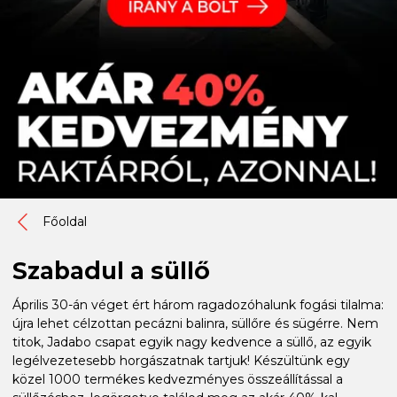
Főoldal
Szabadul a süllő
Április 30-án véget ért három ragadozóhalunk fogási tilalma:
újra lehet célzottan pecázni balinra, süllőre és sügérre. Nem
titok, Jadabo csapat egyik nagy kedvence a süllő, az egyik
legélvezetesebb horgászatnak tartjuk! Készültünk egy
közel 1000 termékes kedvezményes összeállítással a