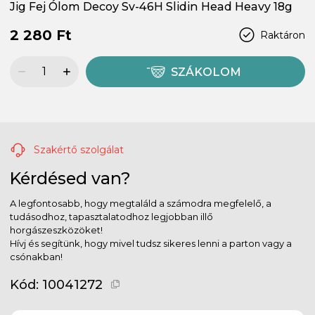
Jig Fej Ólom Decoy Sv-46H Slidin Head Heavy 18g
2 280 Ft
Raktáron
SZÁKOLOM
Szakértő szolgálat
Kérdésed van?
A legfontosabb, hogy megtaláld a számodra megfelelő, a
tudásodhoz, tapasztalatodhoz legjobban illő
horgászeszközöket!
Hívj és segítünk, hogy mivel tudsz sikeres lenni a parton vagy a
csónakban!
Kód:
10041272