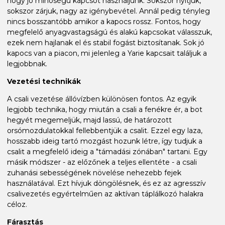
hogy jó minőségű kapcsot használjunk. Sokszor nyitjuk,
sokszor zárjuk, nagy az igénybevétel. Annál pedig tényleg
nincs bosszantóbb amikor a kapocs rossz. Fontos, hogy
megfelelő anyagvastagságú és alakú kapcsokat válasszuk,
ezek nem hajlanak el és stabil fogást biztosítanak. Sok jó
kapocs van a piacon, mi jelenleg a Yarie kapcsait találjuk a
legjobbnak.
Vezetési technikák
A csali vezetése állóvízben különösen fontos. Az egyik
legjobb technika, hogy miután a csali a fenékre ér, a bot
hegyét megemeljük, majd lassú, de határozott
orsómozdulatokkal fellebbentjük a csalit. Ezzel egy laza,
hosszabb ideig tartó mozgást hozunk létre, így tudjuk a
csalit a megfelelő ideig a "támadási zónában" tartani. Egy
másik módszer - az előzőnek a teljes ellentéte - a csali
zuhanási sebességének növelése nehezebb fejek
használatával. Ezt hívjuk döngölésnek, és ez az agresszív
csalivezetés egyértelműen az aktívan táplálkozó halakra
céloz.
Fárasztás