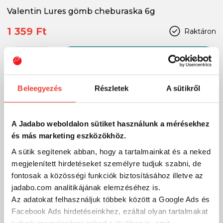
Valentin Lures gömb cheburaska 6g
1 359 Ft
Raktáron
SZÁKOLOM
Beleegyezés
Részletek
A sütikről
-15%
A Jadabo weboldalon sütiket használunk a mérésekhez
és más marketing eszközökhöz.
A sütik segítenek abban, hogy a tartalmainkat és a neked
megjelenített hirdetéseket személyre tudjuk szabni, de
fontosak a közösségi funkciók biztosításához illetve az
jadabo.com analitikájának elemzéséhez is.
Az adatokat felhasználjuk többek között a Google Ads és
Facebook Ads hirdetéseinkhez, ezáltal olyan tartalmakat
tudunk megjeleníteni neked a jövőben is, amit