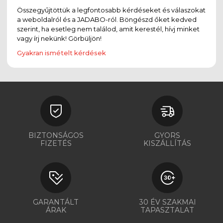
Összegyűjtöttük a legfontosabb kérdéseket és válaszokat
a weboldalról és a JADABO-ról. Böngészd őket kedved
szerint, ha esetleg nem találod, amit kerestél, hívj minket
vagy írj nekünk! Görbüljön!
Gyakran ismételt kérdések
BIZTONSÁGOS
GYORS
FIZETÉS
KISZÁLLÍTÁS
GARANTÁLT
30 ÉV SZAKMAI
ÁRAK
TAPASZTALAT