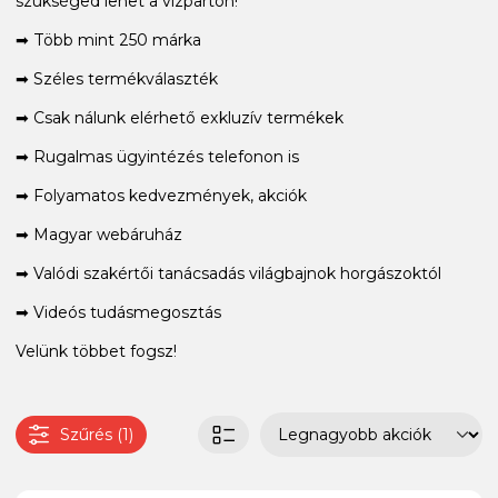
szükséged lehet a vízparton!
➡ Több mint 250 márka
➡ Széles termékválaszték
➡ Csak nálunk elérhető exkluzív termékek
➡ Rugalmas ügyintézés telefonon is
➡ Folyamatos kedvezmények, akciók
➡ Magyar webáruház
➡ Valódi szakértői tanácsadás világbajnok horgászoktól
➡ Videós tudásmegosztás
Velünk többet fogsz!
Szűrés (1)