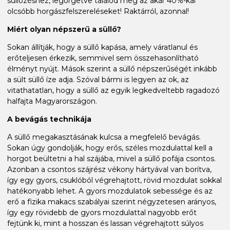
süllőzéshez, legörgetve találod meg az akár 40%-kal
olcsóbb horgászfelszereléseket! Raktárról, azonnal!
Miért olyan népszerű a süllő?
Sokan állítják, hogy a süllő kapása, amely váratlanul és
erőteljesen érkezik, semmivel sem összehasonlítható
élményt nyújt. Mások szerint a süllő népszerűségét inkább
a sült süllő íze adja. Szóval bármi is legyen az ok, az
vitathatatlan, hogy a süllő az egyik legkedveltebb ragadozó
halfajta Magyarországon.
A bevágás technikája
A süllő megakasztásának kulcsa a megfelelő bevágás.
Sokan úgy gondolják, hogy erős, széles mozdulattal kell a
horgot beültetni a hal szájába, mivel a süllő pofája csontos.
Azonban a csontos szájrész vékony hártyával van borítva,
így egy gyors, csuklóból végrehajtott, rövid mozdulat sokkal
hatékonyabb lehet. A gyors mozdulatok sebessége és az
erő a fizika makacs szabályai szerint négyzetesen arányos,
így egy rövidebb de gyors mozdulattal nagyobb erőt
fejtünk ki, mint a hosszan és lassan végrehajtott súlyos