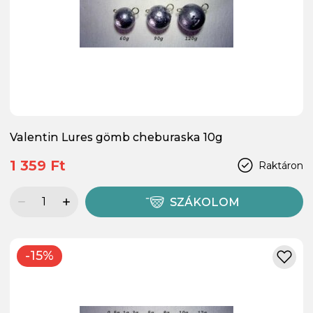
Valentin Lures gömb cheburaska 10g
1 359 Ft
Raktáron
SZÁKOLOM
-15%