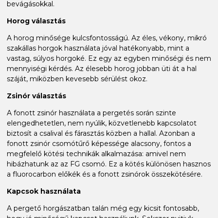
bevágásokkal.
Horog választás
A horog minősége kulcsfontosságú. Az éles, vékony, mikró
szakállas horgok használata jóval hatékonyabb, mint a
vastag, súlyos horgoké. Ez egy az egyben minőségi és nem
mennyiségi kérdés. Az élesebb horog jobban üti át a hal
száját, miközben kevesebb sérülést okoz.
Zsinór választás
A fonott zsinór használata a pergetés során szinte
elengedhetetlen, nem nyúlik, közvetlenebb kapcsolatot
biztosít a csalival és fárasztás közben a hallal. Azonban a
fonott zsinór csomótűrő képessége alacsony, fontos a
megfelelő kötési technikák alkalmazása: amivel nem
hibázhatunk az az FG csomó. Ez a kötés különösen hasznos
a fluorocarbon előkék és a fonott zsinórok összekötésére.
Kapcsok használata
A pergető horgászatban talán még egy kicsit fontosabb,