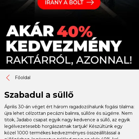
Főoldal
Szabadul a süllő
Április 30-án véget ért három ragadozóhalunk fogási tilalma:
újra lehet célzottan pecázni balinra, süllőre és sügérre. Nem
titok, Jadabo csapat egyik nagy kedvence a süllő, az egyik
legélvezetesebb horgászatnak tartjuk! Készültünk egy
közel 1000 termékes kedvezményes összeállítással a