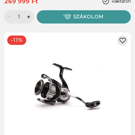
269 999 Ft
Raktáron
SZÁKOLOM
-11%