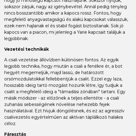
hogy jó minőségű kapcsot használjunk. Sokszor nyitjuk,
sokszor zárjuk, nagy az igénybevétel. Annál pedig tényleg
nincs bosszantóbb amikor a kapocs rossz. Fontos, hogy
megfelelő anyagvastagságú és alakú kapcsokat válasszuk,
ezek nem hajlanak el és stabil fogást biztosítanak. Sok jó
kapocs van a piacon, mi jelenleg a Yarie kapcsait találjuk a
legjobbnak.
Vezetési technikák
A csali vezetése állóvízben különösen fontos. Az egyik
legjobb technika, hogy miután a csali a fenékre ér, a bot
hegyét megemeljük, majd lassú, de határozott
orsómozdulatokkal fellebbentjük a csalit. Ezzel egy laza,
hosszabb ideig tartó mozgást hozunk létre, így tudjuk a
csalit a megfelelő ideig a "támadási zónában" tartani. Egy
másik módszer - az előzőnek a teljes ellentéte - a csali
zuhanási sebességének növelése nehezebb fejek
használatával. Ezt hívjuk döngölésnek, és ez az agresszív
csalivezetés egyértelműen az aktívan táplálkozó halakra
céloz.
Fárasztás