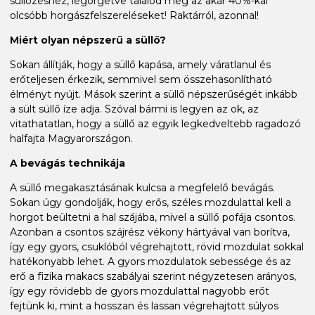
süllőzéshez, legörgetve találod meg az akár 40%-kal
olcsóbb horgászfelszereléseket! Raktárról, azonnal!
Miért olyan népszerű a süllő?
Sokan állítják, hogy a süllő kapása, amely váratlanul és
erőteljesen érkezik, semmivel sem összehasonlítható
élményt nyújt. Mások szerint a süllő népszerűségét inkább
a sült süllő íze adja. Szóval bármi is legyen az ok, az
vitathatatlan, hogy a süllő az egyik legkedveltebb ragadozó
halfajta Magyarországon.
A bevágás technikája
A süllő megakasztásának kulcsa a megfelelő bevágás.
Sokan úgy gondolják, hogy erős, széles mozdulattal kell a
horgot beültetni a hal szájába, mivel a süllő pofája csontos.
Azonban a csontos szájrész vékony hártyával van borítva,
így egy gyors, csuklóból végrehajtott, rövid mozdulat sokkal
hatékonyabb lehet. A gyors mozdulatok sebessége és az
erő a fizika makacs szabályai szerint négyzetesen arányos,
így egy rövidebb de gyors mozdulattal nagyobb erőt
fejtünk ki, mint a hosszan és lassan végrehajtott súlyos