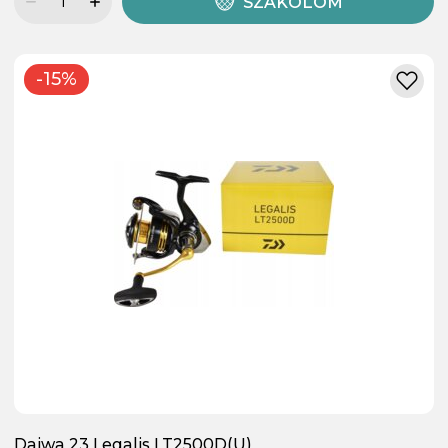
SZÁKOLOM
-15%
Daiwa 23 Legalis LT2500D(U)