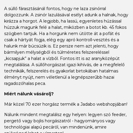
A süllő fárasztásánál fontos, hogy ne laza zsinórral
dolgozzunk. A zsinór lazulásával esélyt adunk a halnak, hogy
kirázza a horgot. A legjobb, ha lassú, egyenletes húzással
húzzuk magunk felé a halat, miközben a botot kb. 45 fokos
szögben tartjuk. Ha a horgunk nem ütötte át a pofát és
csak a hártyát fogja, elég egy apró kontroll-vesztés és a
halunk már búcsúzik is. Ez persze nem azt jelenti, hogy
bármilyen mélységből és túlméretes felszereléssel
„kicsapjuk” a halat a vízből. Fontos itt is az aranyközépút
megtalálása. A süllőhorgászat igazi kihívás, de a megfelelő
technikák, felszerelés és gyakorlat birtokában hatalmas
élményt nyújt, nem véletlenül a legnépszerűbb hazai
ragadozóhalas peca.
Miért nálunk vásárolj?
Már közel 70 ezer horgász termék a Jadabo webshopjában!
Nálunk mindent megtalálsz egy helyen: legyen szó feeder,
pergető vagy bojlis horgászatról - hagyományos vagy
technológiai alapú pecáról, van mindenünk, amire