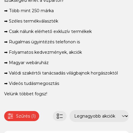
szükséged lehet a vízparton!
➡ Több mint 250 márka
➡ Széles termékválaszték
➡ Csak nálunk elérhető exkluzív termékek
➡ Rugalmas ügyintézés telefonon is
➡ Folyamatos kedvezmények, akciók
➡ Magyar webáruház
➡ Valódi szakértői tanácsadás világbajnok horgászoktól
➡ Videós tudásmegosztás
Velünk többet fogsz!
Szűrés (1)