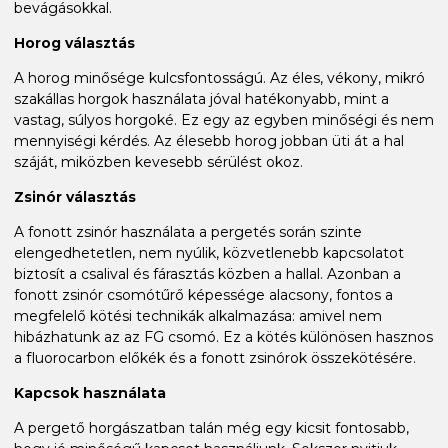
bevágásokkal.
Horog választás
A horog minősége kulcsfontosságú. Az éles, vékony, mikró
szakállas horgok használata jóval hatékonyabb, mint a
vastag, súlyos horgoké. Ez egy az egyben minőségi és nem
mennyiségi kérdés. Az élesebb horog jobban üti át a hal
száját, miközben kevesebb sérülést okoz.
Zsinór választás
A fonott zsinór használata a pergetés során szinte
elengedhetetlen, nem nyúlik, közvetlenebb kapcsolatot
biztosít a csalival és fárasztás közben a hallal. Azonban a
fonott zsinór csomótűrő képessége alacsony, fontos a
megfelelő kötési technikák alkalmazása: amivel nem
hibázhatunk az az FG csomó. Ez a kötés különösen hasznos
a fluorocarbon előkék és a fonott zsinórok összekötésére.
Kapcsok használata
A pergető horgászatban talán még egy kicsit fontosabb,