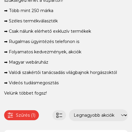
szükséged lehet a vízparton!
➡ Több mint 250 márka
➡ Széles termékválaszték
➡ Csak nálunk elérhető exkluzív termékek
➡ Rugalmas ügyintézés telefonon is
➡ Folyamatos kedvezmények, akciók
➡ Magyar webáruház
➡ Valódi szakértői tanácsadás világbajnok horgászoktól
➡ Videós tudásmegosztás
Velünk többet fogsz!
Szűrés (1)