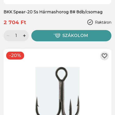
BKK Spear-20 Ss Hármashorog 8# 8db/csomag
2 704 Ft
Raktáron
SZÁKOLOM
-20%