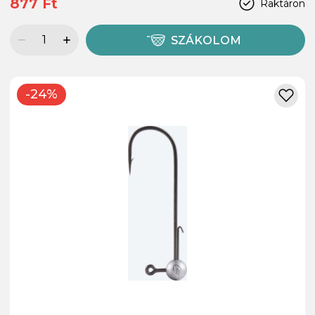
877 Ft
Raktáron
SZÁKOLOM
-24%