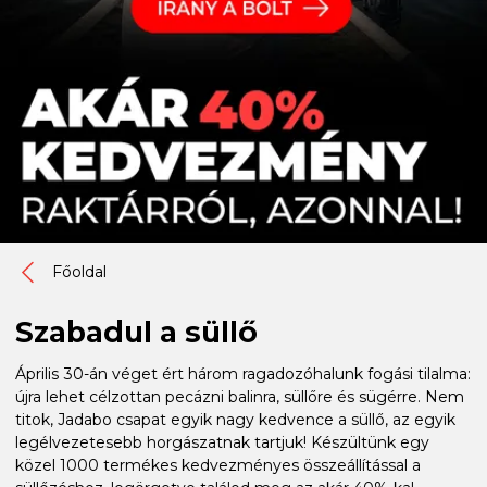
Főoldal
Szabadul a süllő
Április 30-án véget ért három ragadozóhalunk fogási tilalma:
újra lehet célzottan pecázni balinra, süllőre és sügérre. Nem
titok, Jadabo csapat egyik nagy kedvence a süllő, az egyik
legélvezetesebb horgászatnak tartjuk! Készültünk egy
közel 1000 termékes kedvezményes összeállítással a