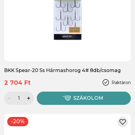
BKK Spear-20 Ss Hármashorog 4# 8db/csomag
2 704 Ft
Raktáron
SZÁKOLOM
-20%