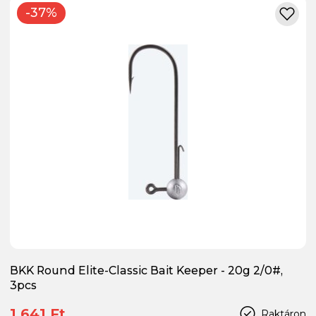
-37%
BKK Round Elite-Classic Bait Keeper - 20g 2/0#,
3pcs
1 641 Ft
Raktáron