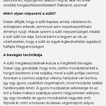
süllőzéshez, legörgetve találod meg az akár 40%-kal
olcsóbb horgászfelszereléseket! Raktárról, azonnal!
Miért olyan népszerű a süllő?
Sokan állítják, hogy a süllő kapása, amely váratlanul és
erőteljesen érkezik, semmivel sem összehasonlítható
élményt nyújt. Mások szerint a süllő népszerűségét inkább
a sült süllő íze adja. Szóval bármi is legyen az ok, az
vitathatatlan, hogy a süllő az egyik legkedveltebb ragadozó
halfajta Magyarországon.
A bevágás technikája
A süllő megakasztásának kulcsa a megfelelő bevágás.
Sokan úgy gondolják, hogy erős, széles mozdulattal kell a
horgot beültetni a hal szájába, mivel a süllő pofája csontos.
Azonban a csontos szájrész vékony hártyával van borítva,
így egy gyors, csuklóból végrehajtott, rövid mozdulat sokkal
hatékonyabb lehet. A gyors mozdulatok sebessége és az
erő a fizika makacs szabályai szerint négyzetesen arányos,
így egy rövidebb de gyors mozdulattal nagyobb erőt
fejtünk ki, mint a hosszan és lassan végrehajtott súlyos