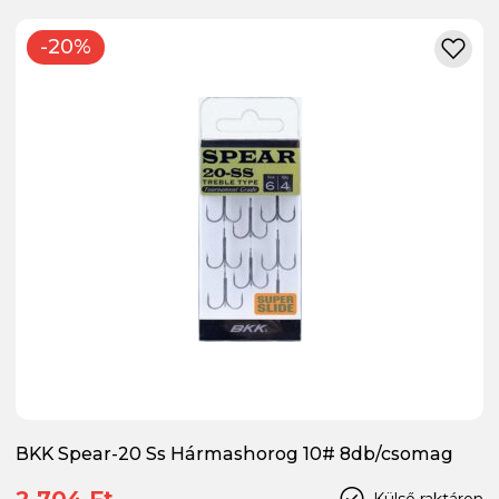
-20%
BKK Spear-20 Ss Hármashorog 10# 8db/csomag
2 704 Ft
Külső raktáron