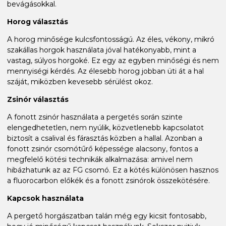
bevágásokkal.
Horog választás
A horog minősége kulcsfontosságú. Az éles, vékony, mikró
szakállas horgok használata jóval hatékonyabb, mint a
vastag, súlyos horgoké. Ez egy az egyben minőségi és nem
mennyiségi kérdés. Az élesebb horog jobban üti át a hal
száját, miközben kevesebb sérülést okoz.
Zsinór választás
A fonott zsinór használata a pergetés során szinte
elengedhetetlen, nem nyúlik, közvetlenebb kapcsolatot
biztosít a csalival és fárasztás közben a hallal. Azonban a
fonott zsinór csomótűrő képessége alacsony, fontos a
megfelelő kötési technikák alkalmazása: amivel nem
hibázhatunk az az FG csomó. Ez a kötés különösen hasznos
a fluorocarbon előkék és a fonott zsinórok összekötésére.
Kapcsok használata
A pergető horgászatban talán még egy kicsit fontosabb,