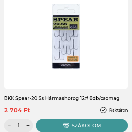
BKK Spear-20 Ss Hármashorog 12# 8db/csomag
2 704 Ft
Raktáron
SZÁKOLOM