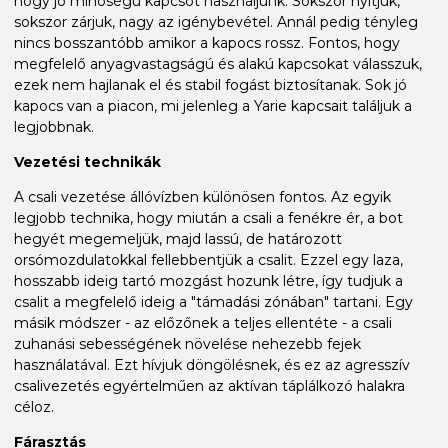
hogy jó minőségű kapcsot használjunk. Sokszor nyitjuk,
sokszor zárjuk, nagy az igénybevétel. Annál pedig tényleg
nincs bosszantóbb amikor a kapocs rossz. Fontos, hogy
megfelelő anyagvastagságú és alakú kapcsokat válasszuk,
ezek nem hajlanak el és stabil fogást biztosítanak. Sok jó
kapocs van a piacon, mi jelenleg a Yarie kapcsait találjuk a
legjobbnak.
Vezetési technikák
A csali vezetése állóvízben különösen fontos. Az egyik
legjobb technika, hogy miután a csali a fenékre ér, a bot
hegyét megemeljük, majd lassú, de határozott
orsómozdulatokkal fellebbentjük a csalit. Ezzel egy laza,
hosszabb ideig tartó mozgást hozunk létre, így tudjuk a
csalit a megfelelő ideig a "támadási zónában" tartani. Egy
másik módszer - az előzőnek a teljes ellentéte - a csali
zuhanási sebességének növelése nehezebb fejek
használatával. Ezt hívjuk döngölésnek, és ez az agresszív
csalivezetés egyértelműen az aktívan táplálkozó halakra
céloz.
Fárasztás