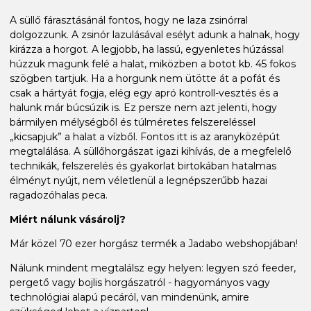
A süllő fárasztásánál fontos, hogy ne laza zsinórral
dolgozzunk. A zsinór lazulásával esélyt adunk a halnak, hogy
kirázza a horgot. A legjobb, ha lassú, egyenletes húzással
húzzuk magunk felé a halat, miközben a botot kb. 45 fokos
szögben tartjuk. Ha a horgunk nem ütötte át a pofát és
csak a hártyát fogja, elég egy apró kontroll-vesztés és a
halunk már búcsúzik is. Ez persze nem azt jelenti, hogy
bármilyen mélységből és túlméretes felszereléssel
„kicsapjuk” a halat a vízből. Fontos itt is az aranyközépút
megtalálása. A süllőhorgászat igazi kihívás, de a megfelelő
technikák, felszerelés és gyakorlat birtokában hatalmas
élményt nyújt, nem véletlenül a legnépszerűbb hazai
ragadozóhalas peca.
Miért nálunk vásárolj?
Már közel 70 ezer horgász termék a Jadabo webshopjában!
Nálunk mindent megtalálsz egy helyen: legyen szó feeder,
pergető vagy bojlis horgászatról - hagyományos vagy
technológiai alapú pecáról, van mindenünk, amire