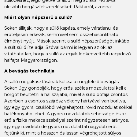
süllőzéshez, legörgetve találod meg az akár 40%-kal
olcsóbb horgászfelszereléseket! Raktárról, azonnal!
Miért olyan népszerű a süllő?
Sokan állítják, hogy a süllő kapása, amely váratlanul és
erőteljesen érkezik, semmivel sem összehasonlítható
élményt nyújt. Mások szerint a süllő népszerűségét inkább
a sült süllő íze adja. Szóval bármi is legyen az ok, az
vitathatatlan, hogy a süllő az egyik legkedveltebb ragadozó
halfajta Magyarországon.
A bevágás technikája
A süllő megakasztásának kulcsa a megfelelő bevágás.
Sokan úgy gondolják, hogy erős, széles mozdulattal kell a
horgot beültetni a hal szájába, mivel a süllő pofája csontos.
Azonban a csontos szájrész vékony hártyával van borítva,
így egy gyors, csuklóból végrehajtott, rövid mozdulat sokkal
hatékonyabb lehet. A gyors mozdulatok sebessége és az
erő a fizika makacs szabályai szerint négyzetesen arányos,
így egy rövidebb de gyors mozdulattal nagyobb erőt
fejtünk ki, mint a hosszan és lassan végrehajtott súlyos