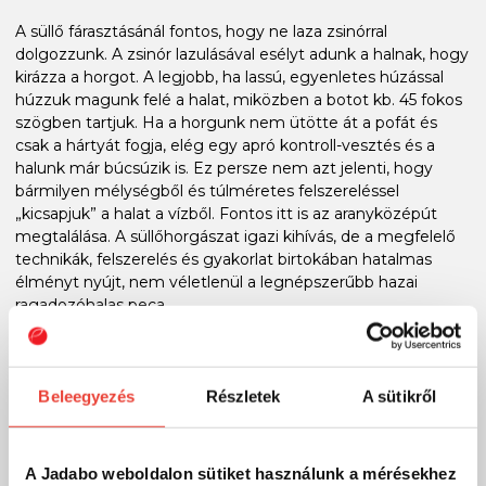
A süllő fárasztásánál fontos, hogy ne laza zsinórral
dolgozzunk. A zsinór lazulásával esélyt adunk a halnak, hogy
kirázza a horgot. A legjobb, ha lassú, egyenletes húzással
húzzuk magunk felé a halat, miközben a botot kb. 45 fokos
szögben tartjuk. Ha a horgunk nem ütötte át a pofát és
csak a hártyát fogja, elég egy apró kontroll-vesztés és a
halunk már búcsúzik is. Ez persze nem azt jelenti, hogy
bármilyen mélységből és túlméretes felszereléssel
„kicsapjuk” a halat a vízből. Fontos itt is az aranyközépút
megtalálása. A süllőhorgászat igazi kihívás, de a megfelelő
technikák, felszerelés és gyakorlat birtokában hatalmas
élményt nyújt, nem véletlenül a legnépszerűbb hazai
ragadozóhalas peca.
Miért nálunk vásárolj?
Már közel 70 ezer horgász termék a Jadabo webshopjában!
Beleegyezés
Részletek
A sütikről
Nálunk mindent megtalálsz egy helyen: legyen szó feeder,
pergető vagy bojlis horgászatról - hagyományos vagy
technológiai alapú pecáról, van mindenünk, amire
A Jadabo weboldalon sütiket használunk a mérésekhez