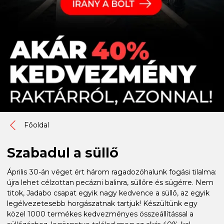
Főoldal
Szabadul a süllő
Április 30-án véget ért három ragadozóhalunk fogási tilalma:
újra lehet célzottan pecázni balinra, süllőre és sügérre. Nem
titok, Jadabo csapat egyik nagy kedvence a süllő, az egyik
legélvezetesebb horgászatnak tartjuk! Készültünk egy
közel 1000 termékes kedvezményes összeállítással a