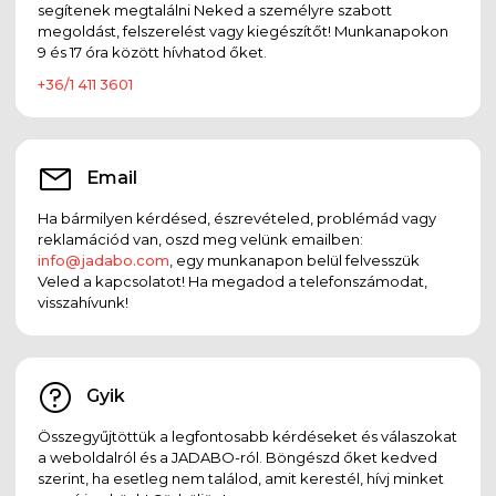
segítenek megtalálni Neked a személyre szabott
megoldást, felszerelést vagy kiegészítőt! Munkanapokon
9 és 17 óra között hívhatod őket.
+36/1 411 3601
Email
Ha bármilyen kérdésed, észrevételed, problémád vagy
reklamációd van, oszd meg velünk emailben:
info@jadabo.com
, egy munkanapon belül felvesszük
Veled a kapcsolatot! Ha megadod a telefonszámodat,
visszahívunk!
Gyik
Összegyűjtöttük a legfontosabb kérdéseket és válaszokat
a weboldalról és a JADABO-ról. Böngészd őket kedved
szerint, ha esetleg nem találod, amit kerestél, hívj minket