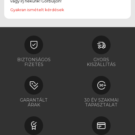
vagy írj nekünk! Görbüljön!
Gyakran ismételt kérdések
BIZTONSÁGOS
GYORS
FIZETÉS
KISZÁLLÍTÁS
GARANTÁLT
30 ÉV SZAKMAI
ÁRAK
TAPASZTALAT