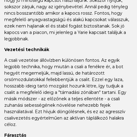
hogy jó minőségű kapcsot használjunk. Sokszor nyitjuk,
sokszor zárjuk, nagy az igénybevétel. Annál pedig tényleg
nincs bosszantóbb amikor a kapocs rossz. Fontos, hogy
megfelelő anyagvastagságú és alakú kapcsokat válasszuk,
ezek nem hajlanak el és stabil fogást biztosítanak. Sok jó
kapocs van a piacon, mi jelenleg a Yarie kapcsait találjuk a
legjobbnak.
Vezetési technikák
A csali vezetése állóvízben különösen fontos. Az egyik
legjobb technika, hogy miután a csali a fenékre ér, a bot
hegyét megemeljük, majd lassú, de határozott
orsómozdulatokkal fellebbentjük a csalit. Ezzel egy laza,
hosszabb ideig tartó mozgást hozunk létre, így tudjuk a
csalit a megfelelő ideig a "támadási zónában" tartani. Egy
másik módszer - az előzőnek a teljes ellentéte - a csali
zuhanási sebességének növelése nehezebb fejek
használatával. Ezt hívjuk döngölésnek, és ez az agresszív
csalivezetés egyértelműen az aktívan táplálkozó halakra
céloz.
Fárasztás