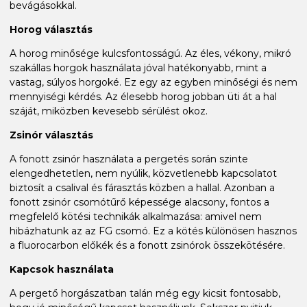
bevágásokkal.
Horog választás
A horog minősége kulcsfontosságú. Az éles, vékony, mikró
szakállas horgok használata jóval hatékonyabb, mint a
vastag, súlyos horgoké. Ez egy az egyben minőségi és nem
mennyiségi kérdés. Az élesebb horog jobban üti át a hal
száját, miközben kevesebb sérülést okoz.
Zsinór választás
A fonott zsinór használata a pergetés során szinte
elengedhetetlen, nem nyúlik, közvetlenebb kapcsolatot
biztosít a csalival és fárasztás közben a hallal. Azonban a
fonott zsinór csomótűrő képessége alacsony, fontos a
megfelelő kötési technikák alkalmazása: amivel nem
hibázhatunk az az FG csomó. Ez a kötés különösen hasznos
a fluorocarbon előkék és a fonott zsinórok összekötésére.
Kapcsok használata
A pergető horgászatban talán még egy kicsit fontosabb,