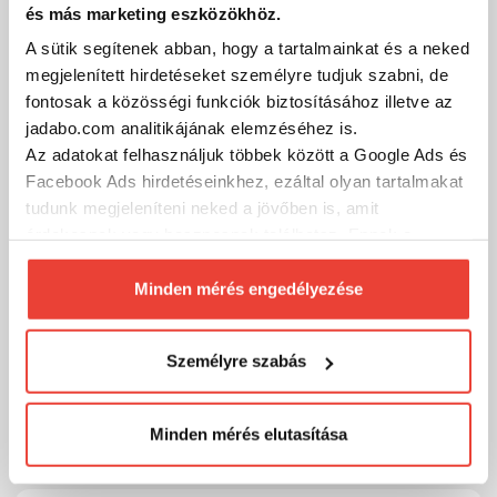
szükséged lehet a vízparton!
és más marketing eszközökhöz.
➡ Több mint 250 márka
A sütik segítenek abban, hogy a tartalmainkat és a neked
megjelenített hirdetéseket személyre tudjuk szabni, de
➡ Széles termékválaszték
fontosak a közösségi funkciók biztosításához illetve az
➡ Csak nálunk elérhető exkluzív termékek
jadabo.com analitikájának elemzéséhez is.
Az adatokat felhasználjuk többek között a Google Ads és
➡ Rugalmas ügyintézés telefonon is
Facebook Ads hirdetéseinkhez, ezáltal olyan tartalmakat
➡ Folyamatos kedvezmények, akciók
tudunk megjeleníteni neked a jövőben is, amit
➡ Magyar webáruház
érdekesnek vagy hasznosnak találhatsz. Ennek a
biztosításához
arra kérünk, hogy engedd meg
➡ Valódi szakértői tanácsadás világbajnok horgászoktól
számunkra minden mérés használatát.
Minden mérés engedélyezése
➡ Videós tudásmegosztás
Természetesen
soha semmilyen formában nem fogunk
visszaélni ezzel és később bármikor
Velünk többet fogsz!
Személyre szabás
megváltoztathatod a döntésed ezzel kapcsolatban.
Előre is köszönjük!
Szűrés (1)
Minden mérés elutasítása