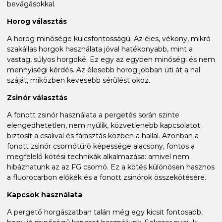
bevágásokkal.
Horog választás
A horog minősége kulcsfontosságú. Az éles, vékony, mikró
szakállas horgok használata jóval hatékonyabb, mint a
vastag, súlyos horgoké. Ez egy az egyben minőségi és nem
mennyiségi kérdés. Az élesebb horog jobban üti át a hal
száját, miközben kevesebb sérülést okoz.
Zsinór választás
A fonott zsinór használata a pergetés során szinte
elengedhetetlen, nem nyúlik, közvetlenebb kapcsolatot
biztosít a csalival és fárasztás közben a hallal. Azonban a
fonott zsinór csomótűrő képessége alacsony, fontos a
megfelelő kötési technikák alkalmazása: amivel nem
hibázhatunk az az FG csomó. Ez a kötés különösen hasznos
a fluorocarbon előkék és a fonott zsinórok összekötésére.
Kapcsok használata
A pergető horgászatban talán még egy kicsit fontosabb,