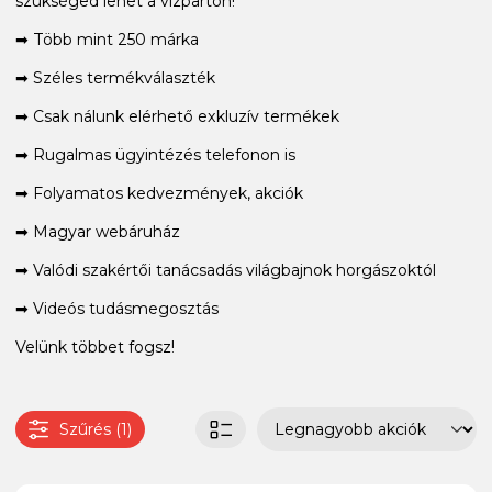
szükséged lehet a vízparton!
➡ Több mint 250 márka
➡ Széles termékválaszték
➡ Csak nálunk elérhető exkluzív termékek
➡ Rugalmas ügyintézés telefonon is
➡ Folyamatos kedvezmények, akciók
➡ Magyar webáruház
➡ Valódi szakértői tanácsadás világbajnok horgászoktól
➡ Videós tudásmegosztás
Velünk többet fogsz!
Szűrés (1)