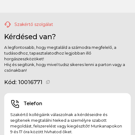
Szakértő szolgálat
Kérdésed van?
A legfontosabb, hogy megtaláld a számodra megfelelő, a
tudásodhoz, tapasztalatodhoz legjobban illő
horgászeszközöket!
Hívj és segítünk, hogy mivel tudsz sikeres lenni a parton vagy a
csónakban!
Kód:
10016771
Telefon
Szakértő kollégáink válaszolnak a kérdéseidre és
segítenek megtalálni Neked a személyre szabott
megoldást, felszerelést vagy kiegészítőt! Munkanapokon
9 és 17 óra között hívhatod őket.