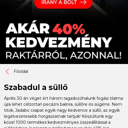
Főoldal
Szabadul a süllő
Április 30-án véget ért három ragadozóhalunk fogási tilalma:
újra lehet célzottan pecázni balinra, süllőre és sügérre. Nem
titok, Jadabo csapat egyik nagy kedvence a süllő, az egyik
legélvezetesebb horgászatnak tartjuk! Készültünk egy
közel 1000 termékes kedvezményes összeállítással a