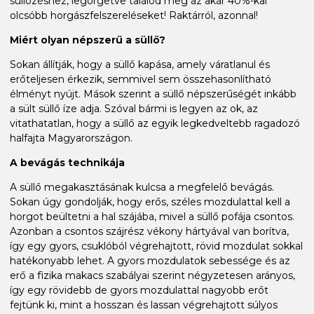
süllőzéshez, legörgetve találod meg az akár 40%-kal
olcsóbb horgászfelszereléseket! Raktárról, azonnal!
Miért olyan népszerű a süllő?
Sokan állítják, hogy a süllő kapása, amely váratlanul és
erőteljesen érkezik, semmivel sem összehasonlítható
élményt nyújt. Mások szerint a süllő népszerűségét inkább
a sült süllő íze adja. Szóval bármi is legyen az ok, az
vitathatatlan, hogy a süllő az egyik legkedveltebb ragadozó
halfajta Magyarországon.
A bevágás technikája
A süllő megakasztásának kulcsa a megfelelő bevágás.
Sokan úgy gondolják, hogy erős, széles mozdulattal kell a
horgot beültetni a hal szájába, mivel a süllő pofája csontos.
Azonban a csontos szájrész vékony hártyával van borítva,
így egy gyors, csuklóból végrehajtott, rövid mozdulat sokkal
hatékonyabb lehet. A gyors mozdulatok sebessége és az
erő a fizika makacs szabályai szerint négyzetesen arányos,
így egy rövidebb de gyors mozdulattal nagyobb erőt
fejtünk ki, mint a hosszan és lassan végrehajtott súlyos