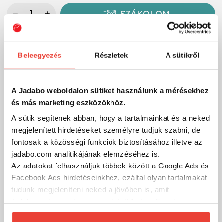
SZÁKOLOM
Beleegyezés
Részletek
A sütikről
A Jadabo weboldalon sütiket használunk a mérésekhez
és más marketing eszközökhöz.
A sütik segítenek abban, hogy a tartalmainkat és a neked
megjelenített hirdetéseket személyre tudjuk szabni, de
fontosak a közösségi funkciók biztosításához illetve az
jadabo.com analitikájának elemzéséhez is.
Az adatokat felhasználjuk többek között a Google Ads és
Facebook Ads hirdetéseinkhez, ezáltal olyan tartalmakat
tudunk megjeleníteni neked a jövőben is, amit
érdekesnek vagy hasznosnak találhatsz. Ennek a
biztosításához
arra kérünk, hogy engedd meg