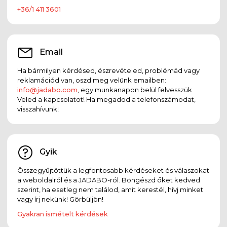
+36/1 411 3601
Email
Ha bármilyen kérdésed, észrevételed, problémád vagy
reklamációd van, oszd meg velünk emailben:
info@jadabo.com
, egy munkanapon belül felvesszük
Veled a kapcsolatot! Ha megadod a telefonszámodat,
visszahívunk!
Gyik
Összegyűjtöttük a legfontosabb kérdéseket és válaszokat
a weboldalról és a JADABO-ról. Böngészd őket kedved
szerint, ha esetleg nem találod, amit kerestél, hívj minket
vagy írj nekünk! Görbüljön!
Gyakran ismételt kérdések