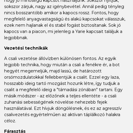
hogy jó minőségű kapcsot használjunk. Sokszor nyitjuk,
sokszor zárjuk, nagy az igénybevétel. Annál pedig tényleg
nincs bosszantóbb amikor a kapocs rossz. Fontos, hogy
megfelelő anyagvastagságú és alakú kapcsokat válasszuk,
ezek nem hajlanak el és stabil fogást biztosítanak. Sok jó
kapocs van a piacon, mi jelenleg a Yarie kapcsait találjuk a
legjobbnak.
Vezetési technikák
A csali vezetése állóvízben különösen fontos. Az egyik
legjobb technika, hogy miután a csali a fenékre ér, a bot
hegyét megemeljük, majd lassú, de határozott
orsómozdulatokkal fellebbentjük a csalit. Ezzel egy laza,
hosszabb ideig tartó mozgást hozunk létre, így tudjuk a
csalit a megfelelő ideig a "támadási zónában" tartani. Egy
másik módszer - az előzőnek a teljes ellentéte - a csali
zuhanási sebességének növelése nehezebb fejek
használatával. Ezt hívjuk döngölésnek, és ez az agresszív
csalivezetés egyértelműen az aktívan táplálkozó halakra
céloz.
Fárasztás