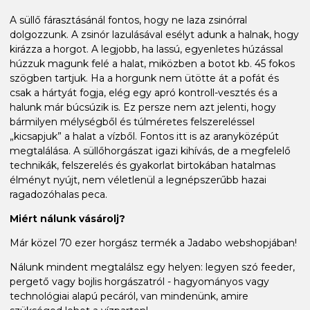
A süllő fárasztásánál fontos, hogy ne laza zsinórral
dolgozzunk. A zsinór lazulásával esélyt adunk a halnak, hogy
kirázza a horgot. A legjobb, ha lassú, egyenletes húzással
húzzuk magunk felé a halat, miközben a botot kb. 45 fokos
szögben tartjuk. Ha a horgunk nem ütötte át a pofát és
csak a hártyát fogja, elég egy apró kontroll-vesztés és a
halunk már búcsúzik is. Ez persze nem azt jelenti, hogy
bármilyen mélységből és túlméretes felszereléssel
„kicsapjuk” a halat a vízből. Fontos itt is az aranyközépút
megtalálása. A süllőhorgászat igazi kihívás, de a megfelelő
technikák, felszerelés és gyakorlat birtokában hatalmas
élményt nyújt, nem véletlenül a legnépszerűbb hazai
ragadozóhalas peca.
Miért nálunk vásárolj?
Már közel 70 ezer horgász termék a Jadabo webshopjában!
Nálunk mindent megtalálsz egy helyen: legyen szó feeder,
pergető vagy bojlis horgászatról - hagyományos vagy
technológiai alapú pecáról, van mindenünk, amire