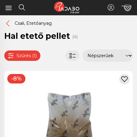
Csali, Etetőanyag
Hal etető pellet
(4)
Szűrés (1)
-8%