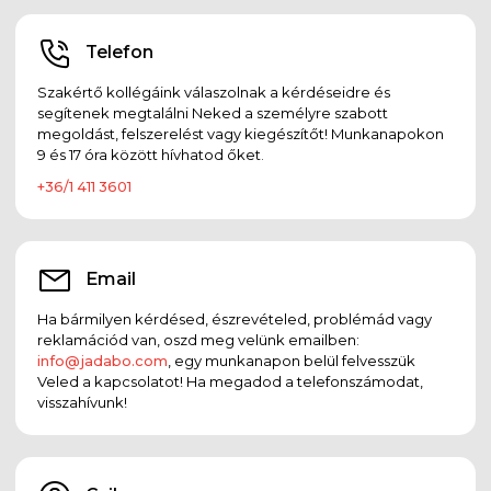
Telefon
Szakértő kollégáink válaszolnak a kérdéseidre és
segítenek megtalálni Neked a személyre szabott
megoldást, felszerelést vagy kiegészítőt! Munkanapokon
9 és 17 óra között hívhatod őket.
+36/1 411 3601
Email
Ha bármilyen kérdésed, észrevételed, problémád vagy
reklamációd van, oszd meg velünk emailben:
info@jadabo.com
, egy munkanapon belül felvesszük
Veled a kapcsolatot! Ha megadod a telefonszámodat,
visszahívunk!