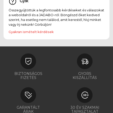
Gyik
Összegyűjtöttük a legfontosabb kérdéseket és válaszokat
a weboldalról és a JADABO-ról. Böngészd őket kedved
szerint, ha esetleg nem találod, amit kerestél, hívj minket
vagy írj nekünk! Görbüljön!
Gyakran ismételt kérdések
BIZTONSÁGOS
GYORS
FIZETÉS
KISZÁLLÍTÁS
GARANTÁLT
30 ÉV SZAKMAI
ÁRAK
TAPASZTALAT