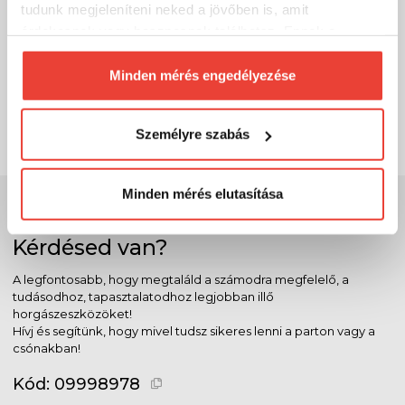
MADIX GYORSAN OLDÓDÓ PELLET HALAS 6MM
tudunk megjeleníteni neked a jövőben is, amit
800GR
érdekesnek vagy hasznosnak találhatsz. Ennek a
biztosításához
arra kérünk, hogy engedd meg
1 441 Ft
Külső raktáron
számunkra minden mérés használatát.
Minden mérés engedélyezése
Természetesen
soha semmilyen formában nem fogunk
SZÁKOLOM
visszaélni ezzel és később bármikor
Személyre szabás
megváltoztathatod a döntésed ezzel kapcsolatban.
Előre is köszönjük!
Minden mérés elutasítása
Szakértő szolgálat
Kérdésed van?
A legfontosabb, hogy megtaláld a számodra megfelelő, a
tudásodhoz, tapasztalatodhoz legjobban illő
horgászeszközöket!
Hívj és segítünk, hogy mivel tudsz sikeres lenni a parton vagy a
csónakban!
Kód:
09998978